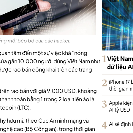
iếng mồi béo bở của các hacker.
 quan tâm đến một sự việc khá “nóng
1
Việt Nam
m của gần 10.000 người dùng Việt Nam như
dữ liệu A
được rao bán công khai trên các trang
2
iPhone 17 
thời gian 
 trên rao bán với giá 9.000 USD, khoảng
hanh toán bằng 1 trong 2 loại tiền ảo là
3
Apple kiện
tecoin (LTC).
AI tỷ USD
c hy hữu mà theo Cục An ninh mạng và
4
AI sẽ định 
ghệ cao (Bộ Công an), trong thời gian