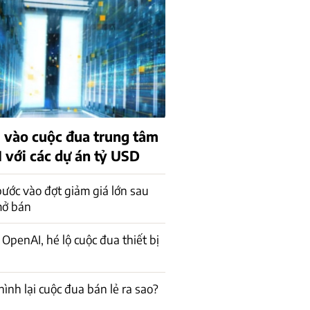
 vào cuộc đua trung tâm
I với các dự án tỷ USD
bước vào đợt giảm giá lớn sau
mở bán
 OpenAI, hé lộ cuộc đua thiết bị
hình lại cuộc đua bán lẻ ra sao?