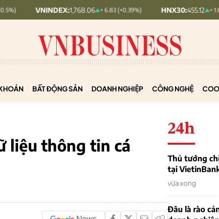
VNINDEX:
1,768.06
HNX30:
455.12
+ 6.83 (+0.39%)
+ 1.63 (+0.36%)
KHOÁN
BẤT ĐỘNG SẢN
DOANH NGHIỆP
CÔNG NGHỆ
COO
24h
 liệu thông tin cá
Thủ tướng chỉ
tại VietinBan
vừa xong
Đâu là rào cản