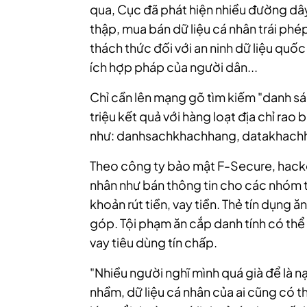
qua, Cục đã phát hiện nhiều đường dây
thập, mua bán dữ liệu cá nhân trái phé
thách thức đối với an ninh dữ liệu quốc
ích hợp pháp của người dân...
Chỉ cần lên mạng gõ tìm kiếm "danh s
triệu kết quả với hàng loạt địa chỉ rao
như: danhsachkhachhang, datakhachha
Theo công ty bảo mật F-Secure, hacker
nhân như bán thông tin cho các nhóm t
khoản rút tiền, vay tiền. Thẻ tín dụng
góp. Tội phạm ăn cắp danh tính có th
vay tiêu dùng tín chấp.
"Nhiều người nghĩ mình quá già để là n
nhầm, dữ liệu cá nhân của ai cũng có 