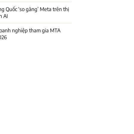
ng Quốc ‘so găng’ Meta trên thị
h AI
oanh nghiệp tham gia MTA
026