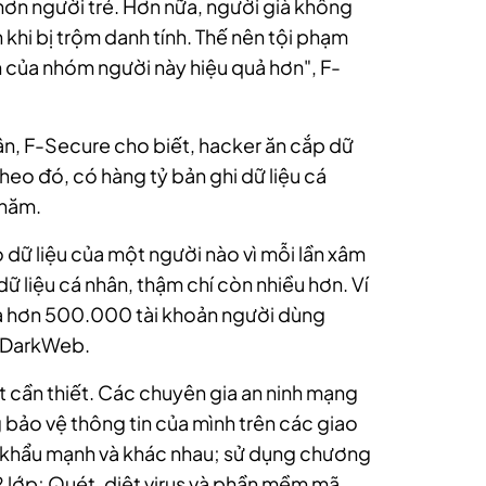
 hơn người trẻ. Hơn nữa, người già không
h khi bị trộm danh tính. Thế nên tội phạm
n của nhóm người này hiệu quả hơn", F-
hân, F-Secure cho biết, hacker ăn cắp dữ
heo đó, có hàng tỷ bản ghi dữ liệu cá
 năm.
dữ liệu của một người nào vì mỗi lần xâm
ữ liệu cá nhân, thậm chí còn nhiều hơn. Ví
ủa hơn 500.000 tài khoản người dùng
n DarkWeb.
ất cần thiết. Các chuyên gia an ninh mạng
 bảo vệ thông tin của mình trên các giao
t khẩu mạnh và khác nhau; sử dụng chương
2 lớp; Quét, diệt virus và phần mềm mã