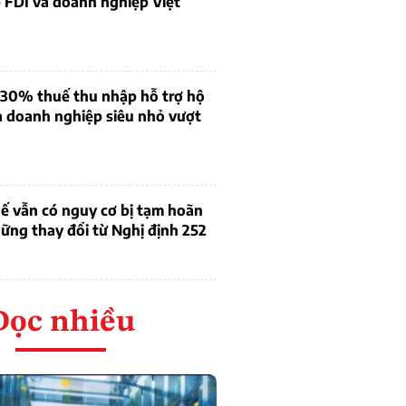
 FDI và doanh nghiệp Việt
 30% thuế thu nhập hỗ trợ hộ
à doanh nghiệp siêu nhỏ vượt
ế vẫn có nguy cơ bị tạm hoãn
ững thay đổi từ Nghị định 252
Đọc nhiều