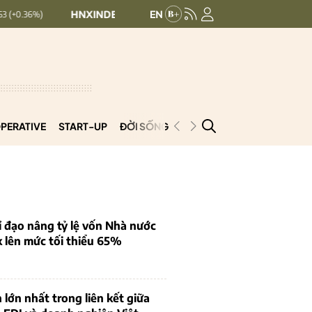
HNXINDEX:
293.44
UPCOMINDEX:
126.99
+ 0.25 (+0.09%)
PERATIVE
START-UP
ĐỜI SỐNG
PODCAST
VNCOOP
 đạo nâng tỷ lệ vốn Nhà nước
k lên mức tối thiểu 65%
 lớn nhất trong liên kết giữa