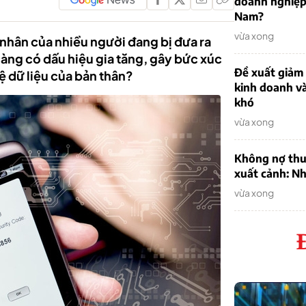
doanh nghiệp
Nam?
vừa xong
á nhân của nhiều người đang bị đưa ra
ng có dấu hiệu gia tăng, gây bức xúc
Đề xuất giảm
ệ dữ liệu của bản thân?
kinh doanh v
khó
vừa xong
Không nợ thu
xuất cảnh: Nh
vừa xong