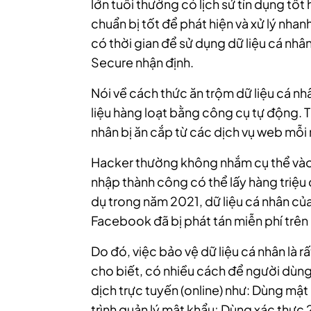
lớn tuổi thường có lịch sử tín dụng tốt
chuẩn bị tốt để phát hiện và xử lý nhan
có thời gian để sử dụng dữ liệu cá nhâ
Secure nhận định.
Nói về cách thức ăn trộm dữ liệu cá n
liệu hàng loạt bằng công cụ tự động. T
nhân bị ăn cắp từ các dịch vụ web mỗi
Hacker thường không nhắm cụ thể vào 
nhập thành công có thể lấy hàng triệu d
dụ trong năm 2021, dữ liệu cá nhân c
Facebook đã bị phát tán miễn phí trê
Do đó, việc bảo vệ dữ liệu cá nhân là r
cho biết, có nhiều cách để người dùng
dịch trực tuyến (online) như: Dùng mậ
trình quản lý mật khẩu; Dùng xác thực 