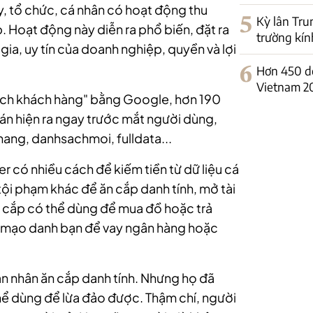
, tổ chức, cá nhân có hoạt động thu
5
Kỳ lân Tru
p. Hoạt động này diễn ra phổ biến, đặt ra
trường kín
 gia, uy tín của doanh nghiệp, quyền và lợi
6
Hơn 450 d
Vietnam 2
ách khách hàng" bằng Google, hơn 190
 bán hiện ra ngay trước mắt người dùng,
ng, danhsachmoi, fulldata...
 có nhiều cách để kiếm tiền từ dữ liệu cá
ội phạm khác để ăn cắp danh tính, mở tài
 ăn cắp có thể dùng để mua đồ hoặc trả
ể mạo danh bạn để vay ngân hàng hoặc
ạn nhân ăn cắp danh tính. Nhưng họ đã
thể dùng để lừa đảo được. Thậm chí, người