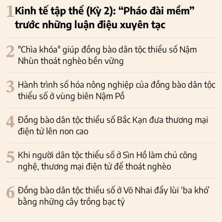
1
Kinh tế tập thể (Kỳ 2): “Pháo đài mềm”
trước những luận điệu xuyên tạc
2
"Chìa khóa" giúp đồng bào dân tộc thiểu số Nậm
Nhùn thoát nghèo bền vững
3
Hành trình số hóa nông nghiệp của đồng bào dân tộc
thiểu số ở vùng biên Nậm Pồ
4
Đồng bào dân tộc thiểu số Bắc Kạn đưa thương mại
điện tử lên non cao
5
Khi người dân tộc thiểu số ở Sìn Hồ làm chủ công
nghệ, thương mại điện tử để thoát nghèo
6
Đồng bào dân tộc thiểu số ở Võ Nhai đẩy lùi ‘ba khó’
bằng những cây trồng bạc tỷ