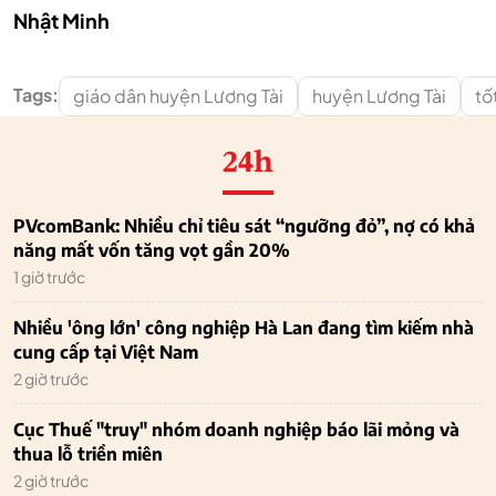
Nhật Minh
Tags:
giáo dân huyện Lương Tài
huyện Lương Tài
tố
24h
PVcomBank: Nhiều chỉ tiêu sát “ngưỡng đỏ”, nợ có khả
năng mất vốn tăng vọt gần 20%
1 giờ trước
Nhiều 'ông lớn' công nghiệp Hà Lan đang tìm kiếm nhà
cung cấp tại Việt Nam
2 giờ trước
Cục Thuế "truy" nhóm doanh nghiệp báo lãi mỏng và
thua lỗ triền miên
2 giờ trước