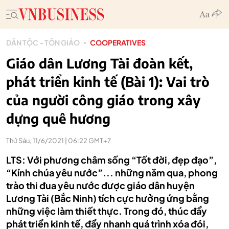
DÂN TỘC - TÔN GIÁO
COOPERATIVES
Giáo dân Lương Tài đoàn kết,
phát triển kinh tế (Bài 1): Vai trò
của người công giáo trong xây
dựng quê hương
Thứ Sáu, 11/6/2021 | 06:22 GMT+7
LTS: Với phương châm sống “Tốt đời, đẹp đạo”,
“Kính chúa yêu nước”... những năm qua, phong
trào thi đua yêu nước được giáo dân huyện
Lương Tài (Bắc Ninh) tích cực hưởng ứng bằng
những việc làm thiết thực. Trong đó, thúc đẩy
phát triển kinh tế, đẩy nhanh quá trình xóa đói,