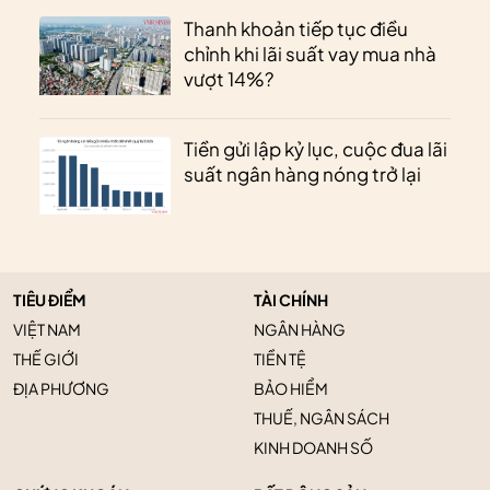
Thanh khoản tiếp tục điều
chỉnh khi lãi suất vay mua nhà
vượt 14%?
Tiền gửi lập kỷ lục, cuộc đua lãi
suất ngân hàng nóng trở lại
TIÊU ĐIỂM
TÀI CHÍNH
VIỆT NAM
NGÂN HÀNG
THẾ GIỚI
TIỀN TỆ
ĐỊA PHƯƠNG
BẢO HIỂM
THUẾ, NGÂN SÁCH
KINH DOANH SỐ