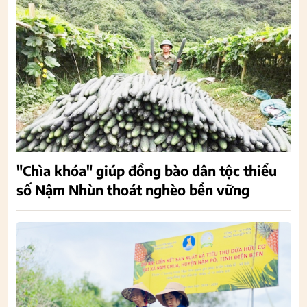
"Chìa khóa" giúp đồng bào dân tộc thiểu
số Nậm Nhùn thoát nghèo bền vững