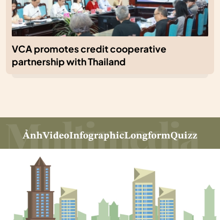
VCA promotes credit cooperative
partnership with Thailand
Ảnh
Video
Infographic
Longform
Quizz