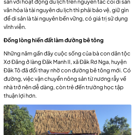
sản với hoạt động du lịch trên nguyên tắc coi di sản
văn hóa là tài nguyên du lịch thì phải bảo vệ, giữ gìn
để di sản là tài nguyên bền vững, có giá trị sử dụng
vĩnh viễn.
Đồng lòng hiến đất làm đường bê tông
Những năm gần đây cuộc sống của bà con dân tộc
Xơ Đăng ở làng Đăk Manh II, xã Đăk Rơ Nga, huyện
Đăk Tô đã đổi thay nhờ con đường bê tông mới. Có
đường, việc vận chuyển nông sản từ nương rẫy về
nhà trở nên dễ dàng, còn trẻ đến trường học tập
thuận lợi hơn.