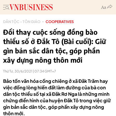
DÂN TỘC - TÔN GIÁO
COOPERATIVES
Đổi thay cuộc sống đồng bào
thiểu số ở Đắk Tô (Bài cuối): Giữ
gìn bản sắc dân tộc, góp phần
xây dựng nông thôn mới
Thứ Tư, 30/6/2021 | 07:34 GMT+7
Bảo tồn văn hóa cồng chiêng ở xã Đăk Trăm hay
việc đồng lòng hiến đất làm đường của bà con
dân tộc thiểu số tại xã Đăk Rơ Nga là những minh
chứng điển hình của huyện Đăk Tô trong việc giữ
gìn bản sắc dân tộc, góp phần xây dựng nông
thôn mới.