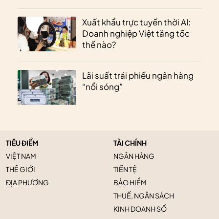
Xuất khẩu trực tuyến thời AI:
Doanh nghiệp Việt tăng tốc
thế nào?
Lãi suất trái phiếu ngân hàng
“nổi sóng”
TIÊU ĐIỂM
TÀI CHÍNH
VIỆT NAM
NGÂN HÀNG
THẾ GIỚI
TIỀN TỆ
ĐỊA PHƯƠNG
BẢO HIỂM
THUẾ, NGÂN SÁCH
KINH DOANH SỐ