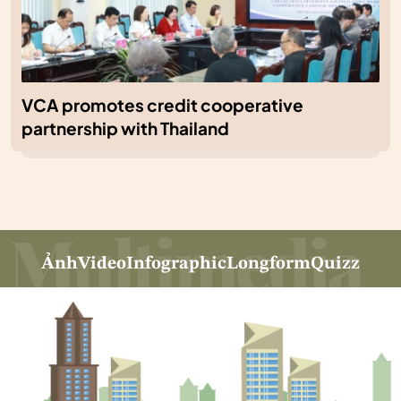
VCA promotes credit cooperative
partnership with Thailand
Ảnh
Video
Infographic
Longform
Quizz