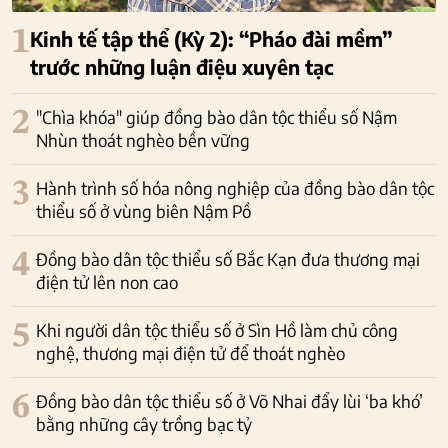
1
Kinh tế tập thể (Kỳ 2): “Pháo đài mềm”
trước những luận điệu xuyên tạc
2
"Chìa khóa" giúp đồng bào dân tộc thiểu số Nậm
Nhùn thoát nghèo bền vững
3
Hành trình số hóa nông nghiệp của đồng bào dân tộc
thiểu số ở vùng biên Nậm Pồ
4
Đồng bào dân tộc thiểu số Bắc Kạn đưa thương mại
điện tử lên non cao
5
Khi người dân tộc thiểu số ở Sìn Hồ làm chủ công
nghệ, thương mại điện tử để thoát nghèo
6
Đồng bào dân tộc thiểu số ở Võ Nhai đẩy lùi ‘ba khó’
bằng những cây trồng bạc tỷ