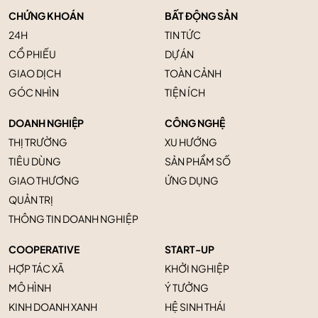
CHỨNG KHOÁN
BẤT ĐỘNG SẢN
24H
TIN TỨC
CỔ PHIẾU
DỰ ÁN
GIAO DỊCH
TOÀN CẢNH
GÓC NHÌN
TIỆN ÍCH
DOANH NGHIỆP
CÔNG NGHỆ
THỊ TRƯỜNG
XU HƯỚNG
TIÊU DÙNG
SẢN PHẨM SỐ
GIAO THƯƠNG
ỨNG DỤNG
QUẢN TRỊ
THÔNG TIN DOANH NGHIỆP
COOPERATIVE
START-UP
HỢP TÁC XÃ
KHỞI NGHIỆP
MÔ HÌNH
Ý TƯỞNG
KINH DOANH XANH
HỆ SINH THÁI