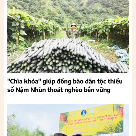
"Chìa khóa" giúp đồng bào dân tộc thiểu
số Nậm Nhùn thoát nghèo bền vững