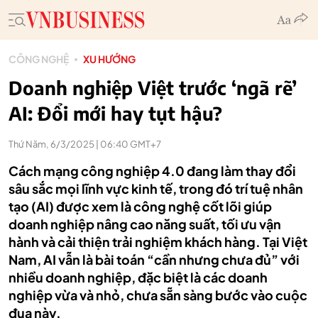
CÔNG NGHỆ
XU HƯỚNG
Doanh nghiệp Việt trước ‘ngã rẽ’
AI: Đổi mới hay tụt hậu?
Thứ Năm, 6/3/2025 | 06:40 GMT+7
Cách mạng công nghiệp 4.0 đang làm thay đổi
sâu sắc mọi lĩnh vực kinh tế, trong đó trí tuệ nhân
tạo (AI) được xem là công nghệ cốt lõi giúp
doanh nghiệp nâng cao năng suất, tối ưu vận
hành và cải thiện trải nghiệm khách hàng. Tại Việt
Nam, AI vẫn là bài toán “cần nhưng chưa đủ” với
nhiều doanh nghiệp, đặc biệt là các doanh
nghiệp vừa và nhỏ, chưa sẵn sàng bước vào cuộc
đua này.