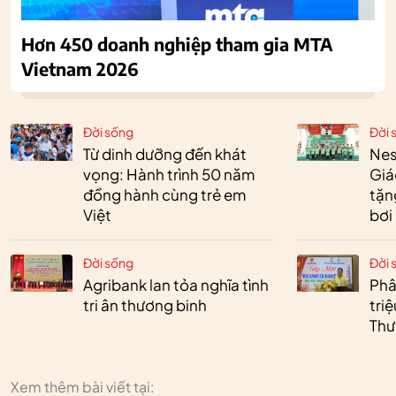
Hơn 450 doanh nghiệp tham gia MTA
Vietnam 2026
Đời sống
Đời 
Từ dinh dưỡng đến khát
Nes
vọng: Hành trình 50 năm
Giá
đồng hành cùng trẻ em
tặn
Việt
bơi
Đời sống
Đời 
Agribank lan tỏa nghĩa tình
Phâ
tri ân thương binh
tri
Thư
Xem thêm bài viết tại: