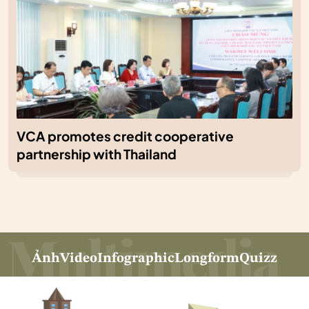
VCA promotes credit cooperative
partnership with Thailand
Ảnh
Video
Infographic
Longform
Quizz