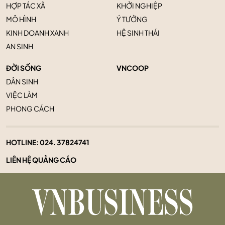
HỢP TÁC XÃ
KHỞI NGHIỆP
MÔ HÌNH
Ý TƯỞNG
KINH DOANH XANH
HỆ SINH THÁI
AN SINH
ĐỜI SỐNG
VNCOOP
DÂN SINH
VIỆC LÀM
PHONG CÁCH
HOTLINE:
024. 37824741
LIÊN HỆ QUẢNG CÁO