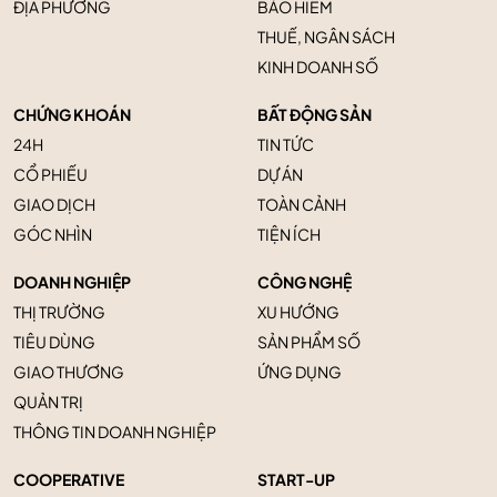
ĐỊA PHƯƠNG
BẢO HIỂM
THUẾ, NGÂN SÁCH
KINH DOANH SỐ
CHỨNG KHOÁN
BẤT ĐỘNG SẢN
24H
TIN TỨC
CỔ PHIẾU
DỰ ÁN
GIAO DỊCH
TOÀN CẢNH
GÓC NHÌN
TIỆN ÍCH
DOANH NGHIỆP
CÔNG NGHỆ
THỊ TRƯỜNG
XU HƯỚNG
TIÊU DÙNG
SẢN PHẨM SỐ
GIAO THƯƠNG
ỨNG DỤNG
QUẢN TRỊ
THÔNG TIN DOANH NGHIỆP
COOPERATIVE
START-UP