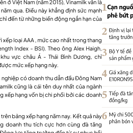
ên ở Việt Nam (năm 2015), Vinamilk vẫn là
1
Cạn nguồ
2 năm qua. Điều này khẳng định sức mạnh
phê bứt 
ì chỉ đến từ những biến động ngắn hạn của
2
Định vị lại
tăng trưởn
rì xếp loại AAA , mức cao nhất trong thang
ngth Index - BSI). Theo ông Alex Haigh,
3
Bộ Y tế đề
khu vực châu Á - Thái Bình Dương, chỉ
sản phẩm 
được mức xếp hạng này.
4
Giá xăng d
h nghiệp có doanh thu dẫn đầu Đông Nam
E10RON95-II
amilk cũng là cái tên duy nhất của ngành
5
Tiếp đà tă
ng xếp hạng vốn bị chi phối bởi các doanh
đồng/kg
6
Mỹ chi 50
hai trên bảng xếp hạng năm nay. Kết quả này
phân bón 
ng doanh thu tích cực hơn cùng đà tăng
Động lực tăng trưởng đến từ sự phục hồi