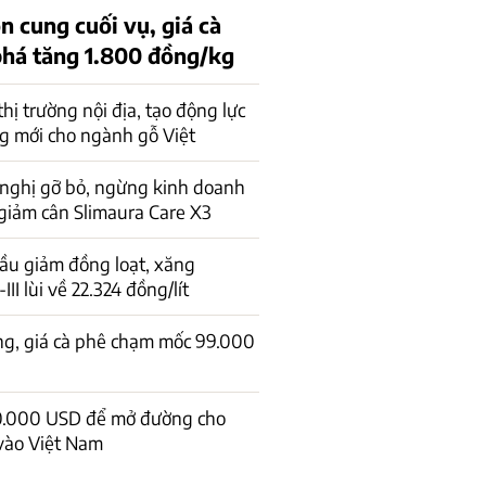
n cung cuối vụ, giá cà
phá tăng 1.800 đồng/kg
 thị trường nội địa, tạo động lực
g mới cho ngành gỗ Việt
 nghị gỡ bỏ, ngừng kinh doanh
giảm cân Slimaura Care X3
ầu giảm đồng loạt, xăng
I lùi về 22.324 đồng/lít
ng, giá cà phê chạm mốc 99.000
0.000 USD để mở đường cho
vào Việt Nam