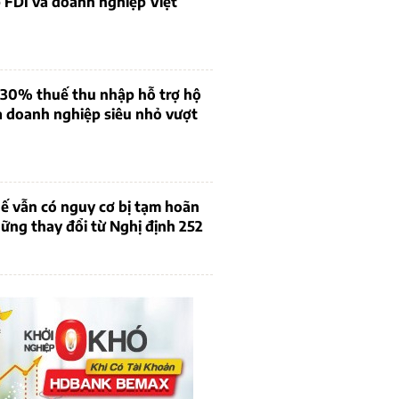
 FDI và doanh nghiệp Việt
 30% thuế thu nhập hỗ trợ hộ
à doanh nghiệp siêu nhỏ vượt
ế vẫn có nguy cơ bị tạm hoãn
ững thay đổi từ Nghị định 252