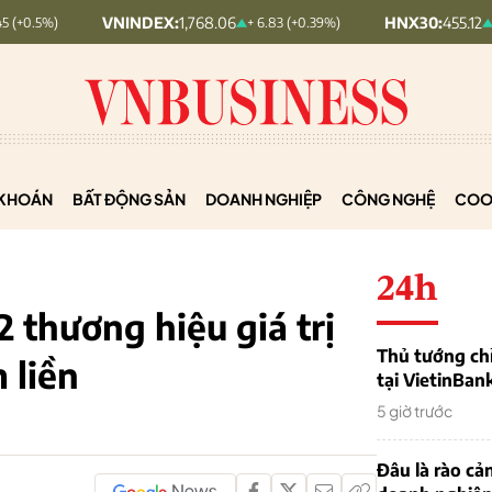
VNINDEX:
1,768.06
HNX30:
455.12
+ 6.83 (+0.39%)
+ 1.63 (+0.36%)
KHOÁN
BẤT ĐỘNG SẢN
DOANH NGHIỆP
CÔNG NGHỆ
COO
24h
2 thương hiệu giá trị
Thủ tướng chỉ
 liền
tại VietinBan
5 giờ trước
Đâu là rào cản