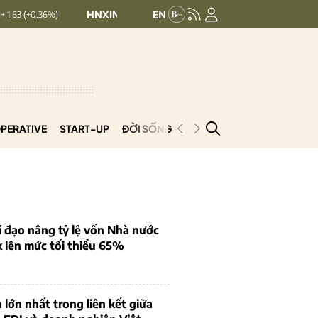
HNXINDEX:
293.44
UPCOMINDEX:
126.99
+ 0.25 (+0.09%)
PERATIVE
START-UP
ĐỜI SỐNG
PODCAST
VNCOOP
 đạo nâng tỷ lệ vốn Nhà nước
k lên mức tối thiểu 65%
 lớn nhất trong liên kết giữa