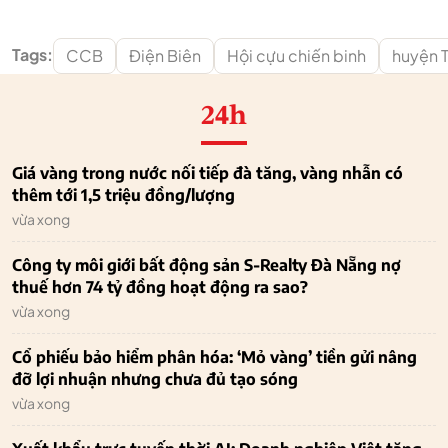
Tags:
CCB
Điện Biên
Hội cựu chiến binh
huyện 
24h
Giá vàng trong nước nối tiếp đà tăng, vàng nhẫn có
thêm tới 1,5 triệu đồng/lượng
vừa xong
Công ty môi giới bất động sản S-Realty Đà Nẵng nợ
thuế hơn 74 tỷ đồng hoạt động ra sao?
vừa xong
Cổ phiếu bảo hiểm phân hóa: ‘Mỏ vàng’ tiền gửi nâng
đỡ lợi nhuận nhưng chưa đủ tạo sóng
vừa xong