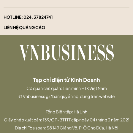
HOTLINE:
024. 37824741
LIÊN HỆ QUẢNG CÁO
Tạp chí điện tử Kinh Doanh
Cơ quan chủ quản: Liên minh HTX Việt Nam
© Vnbusiness giữ bản quyền nội dung trên website
Tổng Biên tập: Hà Linh
Giấy phép xuất bản: 139/GP-BTTTT cấp ngày 04 tháng 3 năm 2021
Địa chỉ Tòa soạn: Số 149 Giảng Võ, P. Ô Chợ Dừa, Hà Nội