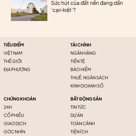
Sức hút của đất nền đang dần
‘cạn kiệt’?
TIÊU ĐIỂM
TÀI CHÍNH
VIỆT NAM
NGÂN HÀNG
THẾ GIỚI
TIỀN TỆ
ĐỊA PHƯƠNG
BẢO HIỂM
THUẾ, NGÂN SÁCH
KINH DOANH SỐ
CHỨNG KHOÁN
BẤT ĐỘNG SẢN
24H
TIN TỨC
CỔ PHIẾU
DỰ ÁN
GIAO DỊCH
TOÀN CẢNH
GÓC NHÌN
TIỆN ÍCH