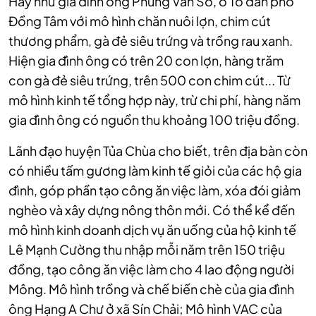
Hay như gia đình ông Phùng Văn Sở, ở Tổ dân phố
Đồng Tâm với mô hình chăn nuôi lợn, chim cút
thương phẩm, gà đẻ siêu trứng và trồng rau xanh.
Hiện gia đình ông có trên 20 con lợn, hàng trăm
con gà đẻ siêu trứng, trên 500 con chim cút...
Từ
mô hình kinh tế tổng hợp này, trừ chi phí, hàng năm
gia đình ông có nguồn thu khoảng 100 triệu đồng.
Lãnh đạo huyện Tủa Chùa cho biết, trên địa bàn còn
có nhiều tấm gương làm kinh tế giỏi của các hộ gia
đình, góp phần tạo công ăn việc làm, xóa đói giảm
nghèo và xây dựng nông thôn mới. Có thể kể đến
mô hình kinh doanh dịch vụ ăn uống của hộ kinh tế
Lê Mạnh Cường thu nhập mỗi năm trên 150 triệu
đồng,
tạo công ăn việc làm cho 4 lao động người
Mông.
Mô hình trồng và chế biến chè của gia đình
ông Hạng A Chư ở xã Sín Chải; Mô hình VAC của