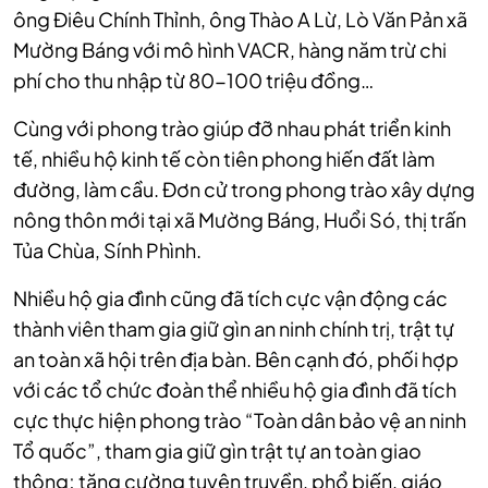
ông Điêu Chính Thỉnh, ông Thào A Lừ, Lò Văn Pản xã
Mường Báng với mô hình VACR, hàng năm trừ chi
phí cho thu nhập từ 80-100 triệu đồng…
Cùng với phong trào giúp đỡ nhau phát triển kinh
tế, nhiều hộ kinh tế còn tiên phong hiến đất làm
đường, làm cầu. Đơn cử trong phong trào xây dựng
nông thôn mới tại xã Mường Báng, Huổi Só, thị trấn
Tủa Chùa, Sính Phình.
Nhiều hộ gia đình cũng đã tích cực vận động các
thành viên tham gia giữ gìn an ninh chính trị, trật tự
an toàn xã hội trên địa bàn. Bên cạnh đó, phối hợp
với các tổ chức đoàn thể nhiều hộ gia đình đã tích
cực thực hiện phong trào “Toàn dân bảo vệ an ninh
Tổ quốc”, tham gia giữ gìn trật tự an toàn giao
thông; tăng cường tuyên truyền, phổ biến, giáo