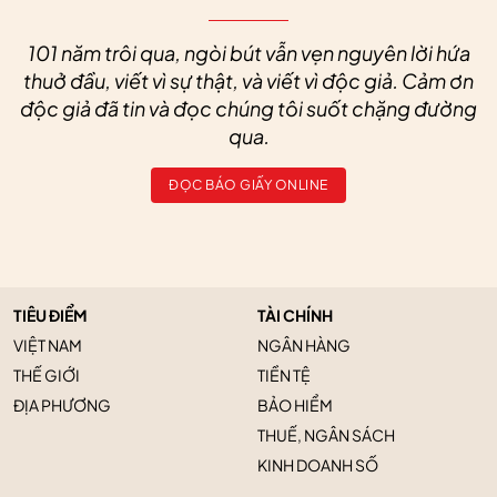
101 năm trôi qua, ngòi bút vẫn vẹn nguyên lời hứa
thuở đầu, viết vì sự thật, và viết vì độc giả. Cảm ơn
độc giả đã tin và đọc chúng tôi suốt chặng đường
qua.
ĐỌC BÁO GIẤY ONLINE
TIÊU ĐIỂM
TÀI CHÍNH
VIỆT NAM
NGÂN HÀNG
THẾ GIỚI
TIỀN TỆ
ĐỊA PHƯƠNG
BẢO HIỂM
THUẾ, NGÂN SÁCH
KINH DOANH SỐ