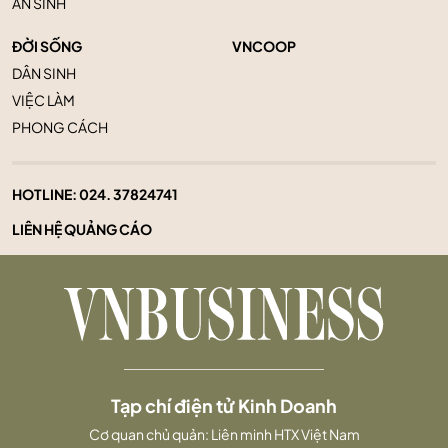
AN SINH
ĐỜI SỐNG
VNCOOP
DÂN SINH
VIỆC LÀM
PHONG CÁCH
HOTLINE:
024. 37824741
LIÊN HỆ QUẢNG CÁO
Tạp chí điện tử Kinh Doanh
Cơ quan chủ quản: Liên minh HTX Việt Nam