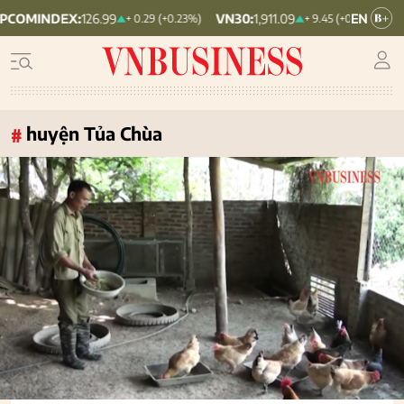
EX:
126.99
VN30:
1,911.09
VNINDEX:
1,
+ 0.29 (+0.23%)
+ 9.45 (+0.5%)
huyện Tủa Chùa
#