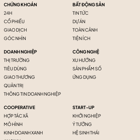
CHỨNG KHOÁN
BẤT ĐỘNG SẢN
24H
TIN TỨC
CỔ PHIẾU
DỰ ÁN
GIAO DỊCH
TOÀN CẢNH
GÓC NHÌN
TIỆN ÍCH
DOANH NGHIỆP
CÔNG NGHỆ
THỊ TRƯỜNG
XU HƯỚNG
TIÊU DÙNG
SẢN PHẨM SỐ
GIAO THƯƠNG
ỨNG DỤNG
QUẢN TRỊ
THÔNG TIN DOANH NGHIỆP
COOPERATIVE
START-UP
HỢP TÁC XÃ
KHỞI NGHIỆP
MÔ HÌNH
Ý TƯỞNG
KINH DOANH XANH
HỆ SINH THÁI