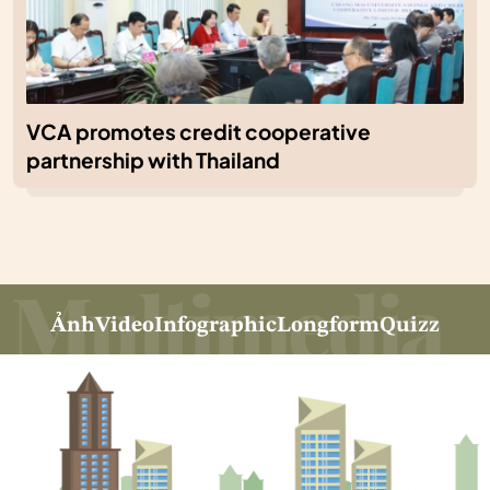
VCA promotes credit cooperative
partnership with Thailand
Ảnh
Video
Infographic
Longform
Quizz