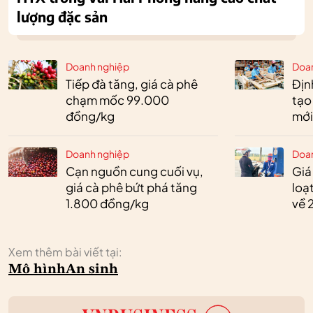
lượng đặc sản
Doanh nghiệp
Doa
Tiếp đà tăng, giá cà phê
Định
chạm mốc 99.000
tạo
đồng/kg
mới
Doanh nghiệp
Doa
Cạn nguồn cung cuối vụ,
Giá
giá cà phê bứt phá tăng
loạ
1.800 đồng/kg
về 
Xem thêm bài viết tại:
Mô hình
An sinh