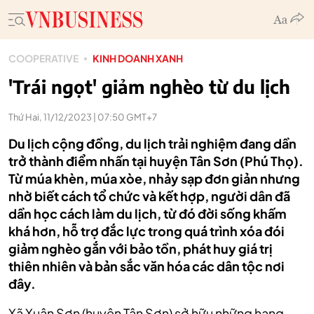
COOPERATIVE
KINH DOANH XANH
'Trái ngọt' giảm nghèo từ du lịch
Thứ Hai, 11/12/2023 | 07:50 GMT+7
Du lịch cộng đồng, du lịch trải nghiệm đang dần
trở thành điểm nhấn tại huyện Tân Sơn (Phú Thọ).
Từ múa khèn, múa xòe, nhảy sạp đơn giản nhưng
nhờ biết cách tổ chức và kết hợp, người dân đã
dần học cách làm du lịch, từ đó đời sống khấm
khá hơn, hỗ trợ đắc lực trong quá trình xóa đói
giảm nghèo gắn với bảo tồn, phát huy giá trị
thiên nhiên và bản sắc văn hóa các dân tộc nơi
đây.
Xã Xuân Sơn (huyện Tân Sơn) sở hữu những hang