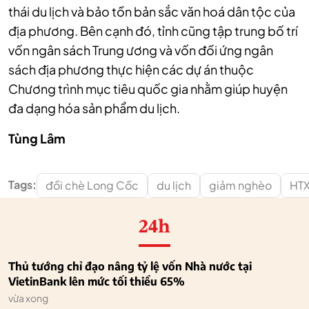
thái du lịch và bảo tồn bản sắc văn hoá dân tộc của
địa phương. Bên cạnh đó, tỉnh cũng tập trung bố trí
vốn ngân sách Trung ương và vốn đối ứng ngân
sách địa phương thực hiện các dự án thuộc
Chương trình mục tiêu quốc gia nhằm giúp huyện
đa dạng hóa sản phẩm du lịch.
Tùng Lâm
Tags:
đồi chè Long Cốc
du lịch
giảm nghèo
HTX
24h
Thủ tướng chỉ đạo nâng tỷ lệ vốn Nhà nước tại
VietinBank lên mức tối thiểu 65%
vừa xong