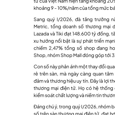
tử của Việt Nam hiện tăng khoảng 20
khoảng 9 - 10%/năm của tổng mức bán 
Sang quý I/2026, đà tăng trưởng nà
Metric, tổng doanh số thương mại đ
Lazada và Tiki đạt 148.600 tỷ đồng, 
xu hướng nổi bật là sự phát triển mạ
chiếm 2,47% tổng số shop đang hoạ
Shop, nhóm Shop Mall đóng góp tới 3
Con số này phản ánh một thay đổi quan
rẻ trên sàn, mà ngày càng quan tâm
đảm và thương hiệu uy tín. Đây là lợi t
thương mại điện tử. Họ có hệ thống 
kiểm soát chất lượng và niềm tin thươn
Đáng chú ý, trong quý I/2026, nhóm b
số trên sàn thương mại điện tử, đạt h