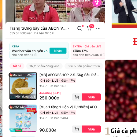
1
Giá cà p