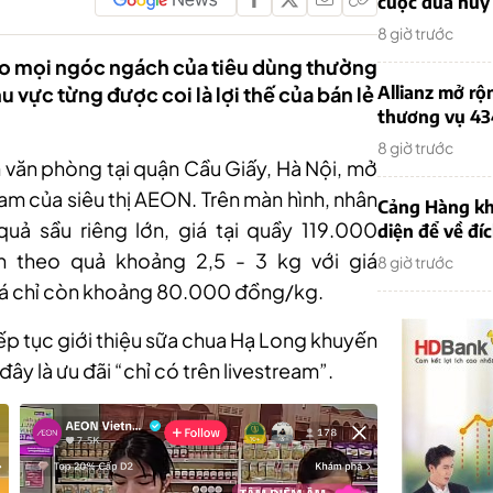
cuộc đua huy
8 giờ trước
o mọi ngóc ngách của tiêu dùng thường
u vực từng được coi là lợi thế của bán lẻ
Allianz mở rộ
thương vụ 43
8 giờ trước
n văn phòng tại quận Cầu Giấy, Hà Nội, mở
eam của siêu thị AEON. Trên màn hình, nhân
Cảng Hàng kh
quả sầu riêng lớn, giá tại quầy 119.000
diện để về đí
n theo quả khoảng 2,5 - 3 kg với giá
8 giờ trước
iá chỉ còn khoảng 80.000 đồng/kg.
iếp tục giới thiệu sữa chua Hạ Long khuyến
ây là ưu đãi “chỉ có trên livestream”.