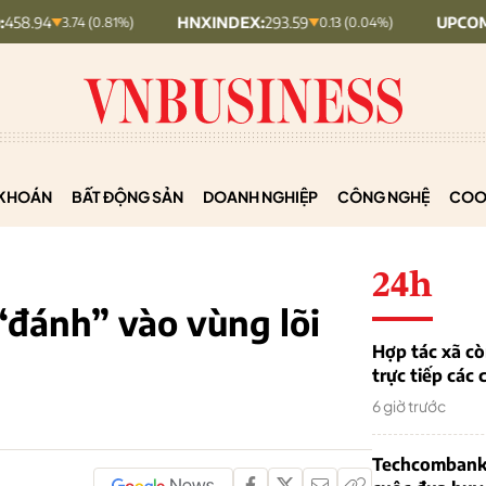
HNXINDEX:
293.59
UPCOMINDEX:
128.
3.74 (0.81%)
0.13 (0.04%)
KHOÁN
BẤT ĐỘNG SẢN
DOANH NGHIỆP
CÔNG NGHỆ
COO
24h
“đánh” vào vùng lõi
Hợp tác xã cò
trực tiếp các 
6 giờ trước
Techcombank 