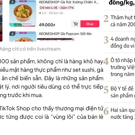
đồng/kg,
2
Thâm hụt t
cả năm 20
3
4 doanh ng
đồng do vi
hàng chỉ có trên livestream.
4
Ô tô nhập 
 100 sản phẩm, không chỉ là hàng khô hay
trường Việ
iều mặt hàng thực phẩm như set sushi, gà
trong năm
 ăn chế biến sẵn. Đây là những sản phẩm
ật lý, nơi người tiêu dùng có thể trực tiếp
5
Bộ Y tế đề
ợng trước khi mua.
sản phẩm 
TikTok Shop cho thấy thương mại điện tử
6
Hai sàn qu
 từng được coi là “vùng lõi” của bán lẻ
nước tăng