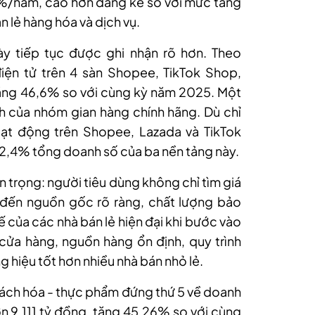
%/năm, cao hơn đáng kể so với mức tăng
lẻ hàng hóa và dịch vụ.
y tiếp tục được ghi nhận rõ hơn. Theo
iện tử trên 4 sàn Shopee, TikTok Shop,
tăng 46,6% so với cùng kỳ năm 2025. Một
nh của nhóm gian hàng chính hãng. Dù chỉ
t động trên Shopee, Lazada và TikTok
2,4% tổng doanh số của ba nền tảng này.
 trọng: người tiêu dùng không chỉ tìm giá
 đến nguồn gốc rõ ràng, chất lượng bảo
hế của các nhà bán lẻ hiện đại khi bước vào
cửa hàng, nguồn hàng ổn định, quy trình
g hiệu tốt hơn nhiều nhà bán nhỏ lẻ.
ách hóa - thực phẩm đứng thứ 5 về doanh
ơn 9.111 tỷ đồng, tăng 45,26% so với cùng