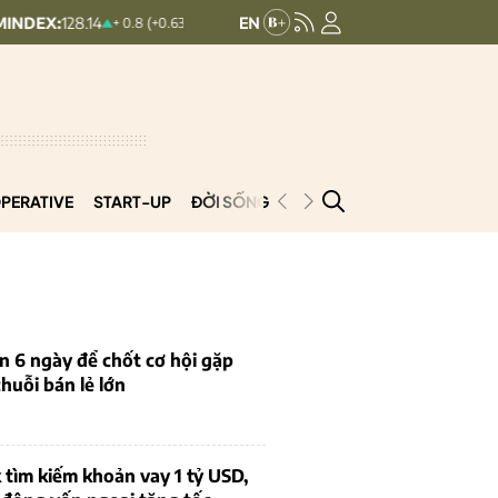
14
VN30:
1,916.88
VNINDEX:
1,776
+ 0.8 (+0.63%)
19.71 (1.02%)
PERATIVE
START-UP
ĐỜI SỐNG
PODCAST
VNCOOP
n 6 ngày để chốt cơ hội gặp
chuỗi bán lẻ lớn
tìm kiếm khoản vay 1 tỷ USD,