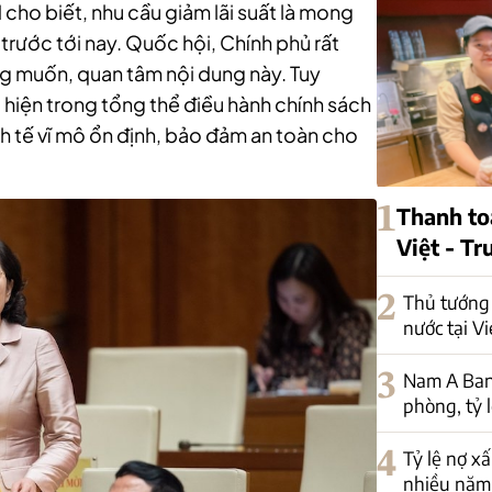
cho biết, nhu cầu giảm lãi suất là mong
trước tới nay. Quốc hội, Chính phủ rất
g muốn, quan tâm nội dung này. Tuy
c hiện trong tổng thể điều hành chính sách
nh tế vĩ mô ổn định, bảo đảm an toàn cho
1
Thanh to
Việt - T
2
Thủ tướng 
nước tại V
3
Nam A Ban
phòng, tỷ 
4
Tỷ lệ nợ x
nhiều năm