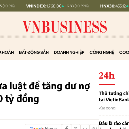
VNINDEX:
1,768.06
HNX30:
455.12
+ 6.83 (+0.39%)
+ 1.63 (+0.36%)
KHOÁN
BẤT ĐỘNG SẢN
DOANH NGHIỆP
CÔNG NGHỆ
COO
24h
 luật để tăng dư nợ
Thủ tướng chỉ
0 tỷ đồng
tại VietinBan
vừa xong
Đâu là rào cản