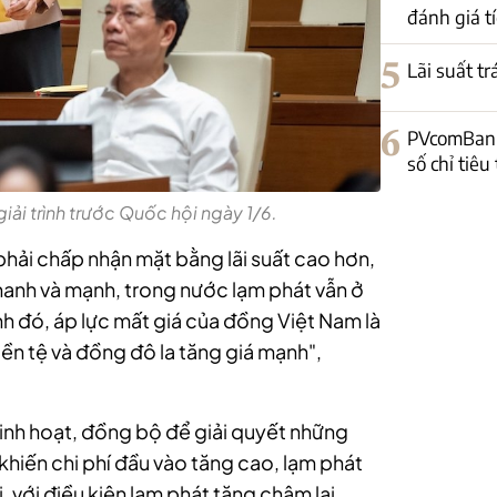
đánh giá tí
5
Lãi suất t
6
PVcomBank
số chỉ tiêu
ải trình trước Quốc hội ngày 1/6.
phải chấp nhận mặt bằng lãi suất cao hơn,
nhanh và mạnh, trong nước lạm phát vẫn ở
h đó, áp lực mất giá của đồng Việt Nam là
iền tệ và đồng đô la tăng giá mạnh",
linh hoạt, đồng bộ để giải quyết những
 khiến chi phí đầu vào tăng cao, lạm phát
i, với điều kiện lạm phát tăng chậm lại,