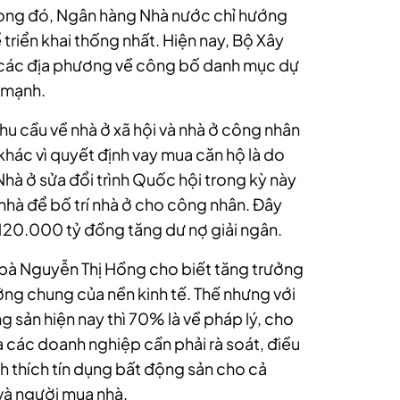
rong đó, Ngân hàng Nhà nước chỉ hướng
ể triển khai thống nhất. Hiện nay, Bộ Xây
các địa phương về công bố danh mục dự
 mạnh.
u cầu về nhà ở xã hội và nhà ở công nhân
 khác vì quyết định vay mua căn hộ là do
hà ở sửa đổi trình Quốc hội trong kỳ này
à để bố trí nhà ở cho công nhân. Đây
 120.000 tỷ đồng tăng dư nợ giải ngân.
, bà Nguyễn Thị Hồng cho biết tăng trưởng
ởng chung của nền kinh tế. Thế nhưng với
 sản hiện nay thì 70% là về pháp lý, cho
à các doanh nghiệp cần phải rà soát, điều
ch thích tín dụng bất động sản cho cả
và người mua nhà.