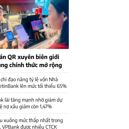
án QR xuyên biên giới
rung chính thức mở rộng
chỉ đạo nâng tỷ lệ vốn Nhà
ietinBank lên mức tối thiểu 65%
k lãi tăng mạnh nhờ giảm dự
lệ nợ xấu giảm còn 1,47%
ấu xuống mức thấp nhất trong
, VPBank được nhiều CTCK