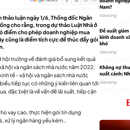
doanh nghiệp
Nam?
vừa xong
n thảo luận ngày 1/6, Thống đốc Ngân
ng cho rằng, trong dự thảo Luật Nhà ở
Đề xuất giảm
y có điểm cho phép doanh nghiệp mua
kinh doanh v
ây cũng là điểm tích cực để thúc đẩy gói
khó
n.
vừa xong
ở hội trường về đánh giá bổ sung kết quả
xã hội và ngân sách nhà nước năm 2022;
Không nợ thu
xuất cảnh: Nh
 kinh tế - xã hội và ngân sách nhà nước
vừa xong
ểu tiếp tục có những ý kiến liên quan tới
a, đặc biệt là về vấn đề lãi suất, tiếp cận
 cho vay cao, thực hiện gói tín dụng
2%, xử lý ngân hàng yếu kém…