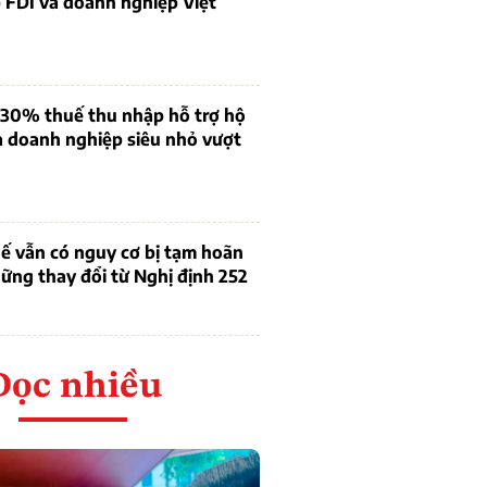
 FDI và doanh nghiệp Việt
 30% thuế thu nhập hỗ trợ hộ
à doanh nghiệp siêu nhỏ vượt
ế vẫn có nguy cơ bị tạm hoãn
ững thay đổi từ Nghị định 252
Đọc nhiều