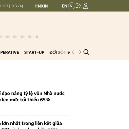
HNXINDEX:
293.44
UPCOMINDEX:
126.99
+ 0.25 (+0.09%)
PERATIVE
START-UP
ĐỜI SỐNG
PODCAST
VNCOOP
 đạo nâng tỷ lệ vốn Nhà nước
k lên mức tối thiểu 65%
 lớn nhất trong liên kết giữa