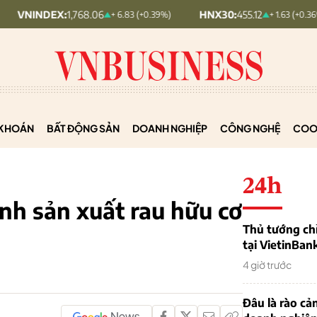
X:
1,768.06
HNX30:
455.12
HNX
+ 6.83 (+0.39%)
+ 1.63 (+0.36%)
KHOÁN
BẤT ĐỘNG SẢN
DOANH NGHIỆP
CÔNG NGHỆ
COO
24h
nh sản xuất rau hữu cơ
Thủ tướng chỉ
tại VietinBan
4 giờ trước
Đâu là rào cản