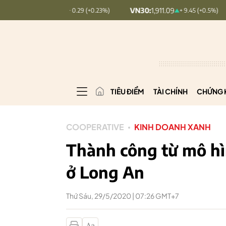
:
126.99
VN30:
1,911.09
VNINDE
+ 0.29 (+0.23%)
+ 9.45 (+0.5%)
TIÊU ĐIỂM
TÀI CHÍNH
CHỨNG 
COOPERATIVE
KINH DOANH XANH
Thành công từ mô hì
ở Long An
Thứ Sáu, 29/5/2020 | 07:26 GMT+7