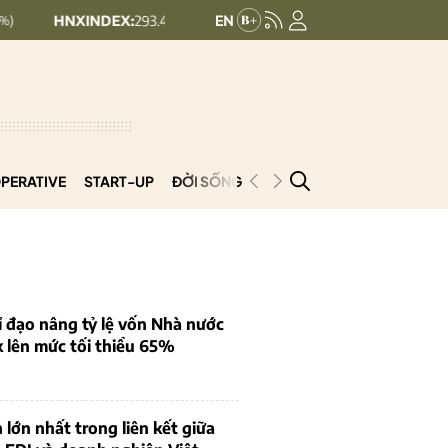
INDEX:
293.44
UPCOMINDEX:
126.99
+ 0.25 (+0.09%)
+ 0.29 (+0
PERATIVE
START-UP
ĐỜI SỐNG
PODCAST
VNCOOP
 đạo nâng tỷ lệ vốn Nhà nước
k lên mức tối thiểu 65%
 lớn nhất trong liên kết giữa