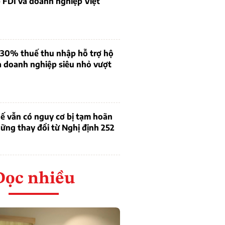
 FDI và doanh nghiệp Việt
 30% thuế thu nhập hỗ trợ hộ
à doanh nghiệp siêu nhỏ vượt
ế vẫn có nguy cơ bị tạm hoãn
ững thay đổi từ Nghị định 252
Đọc nhiều