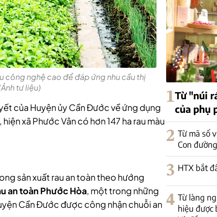
au công nghệ cao để đáp ứng nhu cầu thị
Ảnh tư liệu)
1
Từ "núi r
quyết của Huyện ủy Cần Đước về ứng dụng
của phụ 
 hiện xã Phước Vân có hơn 147 ha rau màu
2
Từ mã số v
Con đường
3
HTX bắt đ
ong sản xuất rau an toàn theo hướng
au an toàn Phước Hòa
, một trong những
4
Từ làng n
n huyện Cần Đước được công nhận chuỗi an
hiệu được 