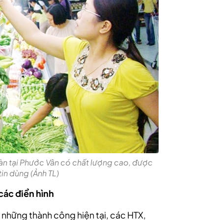
oàn tại Phước Vân có chất lượng cao, được
in dùng (Ảnh TL)
các điển hình
hững thành công hiện tại, các HTX,