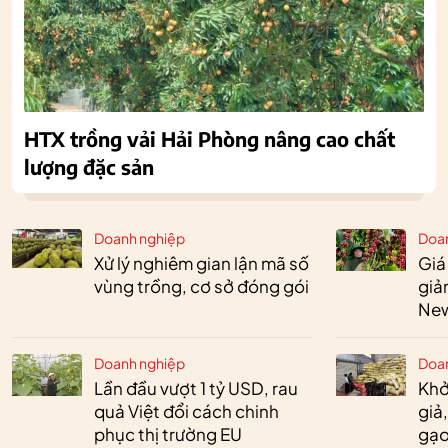
HTX trồng vải Hải Phòng nâng cao chất
lượng đặc sản
Doanh nghiệp
Doa
Xử lý nghiêm gian lận mã số
Giá
vùng trồng, cơ sở đóng gói
giả
New
Doanh nghiệp
Doa
Lần đầu vượt 1 tỷ USD, rau
Khở
quả Việt đổi cách chinh
giả
phục thị trường EU
gạo