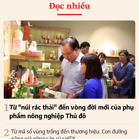
Đọc nhiều
1
Từ "núi rác thải" đến vòng đời mới của phụ
phẩm nông nghiệp Thủ đô
2
Từ mã số vùng trồng đến thương hiệu: Con đường
nâng giá nông sản của HTX