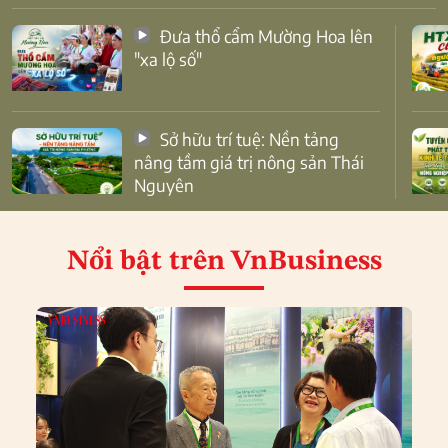
Đưa thổ cẩm Mường Hoa lên
"xa lộ số"
Sở hữu trí tuệ: Nền tảng
nâng tầm giá trị nông sản Thái
Nguyên
Nổi bật
trên VnBusiness