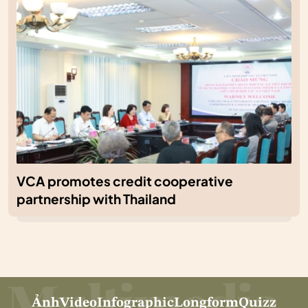
VCA promotes credit cooperative
partnership with Thailand
Ảnh
Video
Infographic
Longform
Quizz