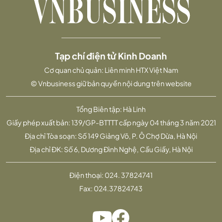
Tạp chí điện tử Kinh Doanh
Cơ quan chủ quản: Liên minh HTX Việt Nam
© Vnbusiness giữ bản quyền nội dung trên website
Tổng Biên tập: Hà Linh
Giấy phép xuất bản: 139/GP-BTTTT cấp ngày 04 tháng 3 năm 2021
Địa chỉ Tòa soạn: Số 149 Giảng Võ, P. Ô Chợ Dừa, Hà Nội
Địa chỉ ĐK: Số 6, Dương Đình Nghệ, Cầu Giấy, Hà Nội
Điện thoại:
024. 37824741
Fax:
024.37824743