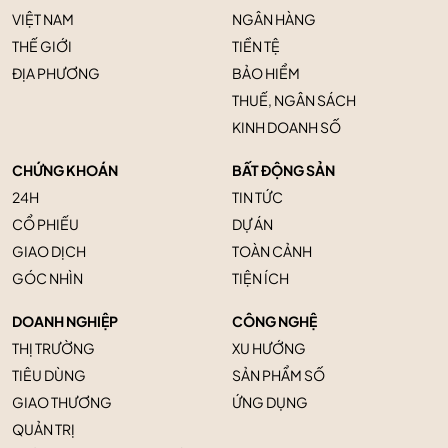
VIỆT NAM
NGÂN HÀNG
THẾ GIỚI
TIỀN TỆ
ĐỊA PHƯƠNG
BẢO HIỂM
THUẾ, NGÂN SÁCH
KINH DOANH SỐ
CHỨNG KHOÁN
BẤT ĐỘNG SẢN
24H
TIN TỨC
CỔ PHIẾU
DỰ ÁN
GIAO DỊCH
TOÀN CẢNH
GÓC NHÌN
TIỆN ÍCH
DOANH NGHIỆP
CÔNG NGHỆ
THỊ TRƯỜNG
XU HƯỚNG
TIÊU DÙNG
SẢN PHẨM SỐ
GIAO THƯƠNG
ỨNG DỤNG
QUẢN TRỊ