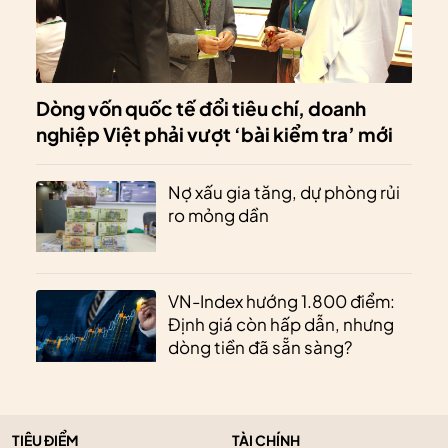
Dòng vốn quốc tế đổi tiêu chí, doanh
nghiệp Việt phải vượt ‘bài kiểm tra’ mới
Nợ xấu gia tăng, dự phòng rủi
ro mỏng dần
VN-Index hướng 1.800 điểm:
Định giá còn hấp dẫn, nhưng
dòng tiền đã sẵn sàng?
TIÊU ĐIỂM
TÀI CHÍNH