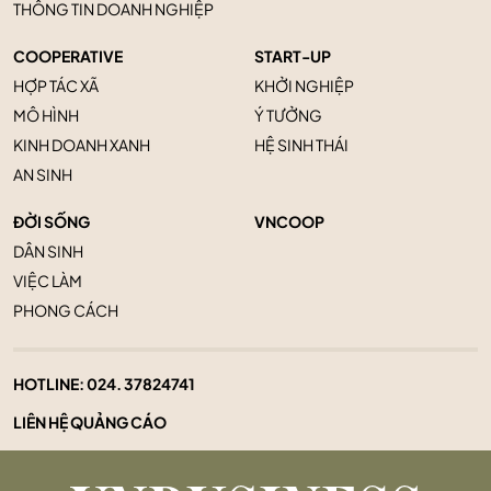
THÔNG TIN DOANH NGHIỆP
COOPERATIVE
START-UP
HỢP TÁC XÃ
KHỞI NGHIỆP
MÔ HÌNH
Ý TƯỞNG
KINH DOANH XANH
HỆ SINH THÁI
AN SINH
ĐỜI SỐNG
VNCOOP
DÂN SINH
VIỆC LÀM
PHONG CÁCH
HOTLINE:
024. 37824741
LIÊN HỆ QUẢNG CÁO