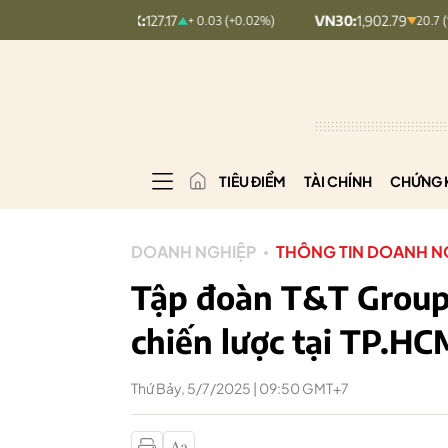
INDEX:
127.17
VN30:
1,902.79
V
+ 0.03 (+0.02%)
20.7 (1.08%)
TIÊU ĐIỂM
TÀI CHÍNH
CHỨNG 
DOANH NGHIỆP
THÔNG TIN DOANH N
Tập đoàn T&T Group 
chiến lược tại TP.HC
Thứ Bảy, 5/7/2025 | 09:50 GMT+7