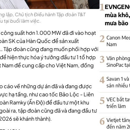
1
EVNGENC
mùa khô,
g lập, Chủ tịch Điều hành Tập đoàn T&T
 tại buổi làm việc.
mưa bão
i công suất hơn 1.000 MW đã đi vào hoạt
2
Canon Medi
oàn SK của Hàn Quốc để sản xuất
Nam
on… Tập đoàn cũng đang muốn phối hợp với
ể hiện thực hóa ý tưởng đầu tư 1 tổ hợp
3
Văn phòng
SinoPac tạ
iệt Nam để cung cấp cho Việt Nam, đồng
4
Savan 1 và
sản nhiều 
o cáo về những dự án đã và đang được
 vực hạ tầng, như cao tốc Bảo Lộc - Liên
5
VEC bắt tay
oàn Ramky (Ấn Độ) để đầu tư một khu
triển lãm
ài ra, tập đoàn cũng đã và đang đầu tư
/2026 sẽ khánh thành).
6
Vietjet tă
đến năm 