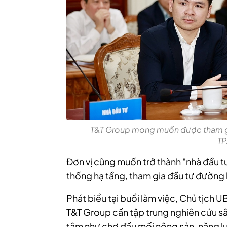
T&T Group mong muốn được tham gia 
TP
Đơn vị cũng muốn trở thành "nhà đầu tư
thống hạ tầng, tham gia đầu tư đường
Phát biểu tại buổi làm việc, Chủ tịc
T&T Group cần tập trung nghiên cứu sâ
tâm như chợ đầu mối nông sản, năng lượn