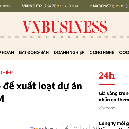
NINDEX:
1,764.78
HNX30:
453.19
HN
19.87 (1.11%)
5.87 (1.28%)
KHOÁN
BẤT ĐỘNG SẢN
DOANH NGHIỆP
CÔNG NGHỆ
COO
GHIỆP
24h
đề xuất loạt dự án
Giá vàng tron
M
nhẫn có thêm 
vừa xong
Công ty môi g