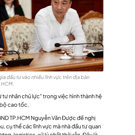
đầu tư vào nhiều lĩnh vực trên địa bàn
.HCM.
 tư nhân chủ lực" trong việc hình thành hệ
 bộ cao tốc.
h UBND TP.HCM Nguyễn Văn Được đề nghị
u, cụ thể các lĩnh vực mà nhà đầu tư quan
g, logistics, xử lý chất thải rắn. Đây là