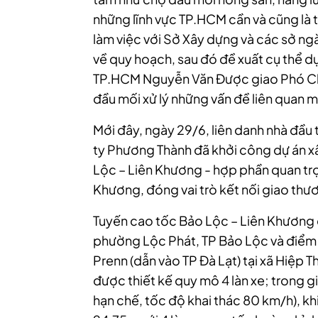
những lĩnh vực TP.HCM cần và cũng là
làm việc với Sở Xây dựng và các sở ngà
về quy hoạch, sau đó đề xuất cụ thể d
TP.HCM Nguyễn Văn Được giao Phó Ch
đầu mối xử lý những vấn đề liên quan 
Mới đây, ngày 29/6, liên danh nhà đầ
ty Phương Thành đã khởi công dự án 
Lộc – Liên Khương - hợp phần quan tr
Khương, đóng vai trò kết nối giao thư
Tuyến cao tốc Bảo Lộc – Liên Khương c
phường Lộc Phát, TP Bảo Lộc và điểm 
Prenn (dẫn vào TP Đà Lạt) tại xã Hiệp 
được thiết kế quy mô 4 làn xe; trong g
hạn chế, tốc độ khai thác 80 km/h), k