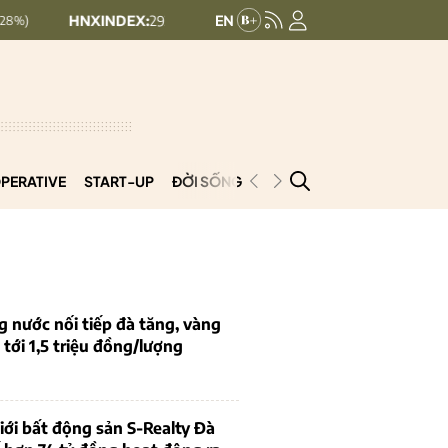
XINDEX:
292.64
UPCOMINDEX:
127.17
8.56 (2.84%)
+ 0.03 (+0.02%
PERATIVE
START-UP
ĐỜI SỐNG
PODCAST
VNCOOP
g nước nối tiếp đà tăng, vàng
tới 1,5 triệu đồng/lượng
iới bất động sản S-Realty Đà