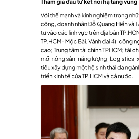
Tham gia đầu tư kết nối hạ tầng vùn
Với thế mạnh và kinh nghiệm trong nhữ
công, doanh nhân Đỗ Quang Hiển và 
tư vào các lĩnh vực trên địa bàn TP.H
TP.HCM- Mộc Bài, Vành đai 4); công 
cao; Trung tâm tài chính TPHCM; tài c
mối nông sản; năng lượng; Logistics; 
tiêu xây dựng một hệ sinh thái đa ngà
triển kinh tế của TP.HCM và cả nước.