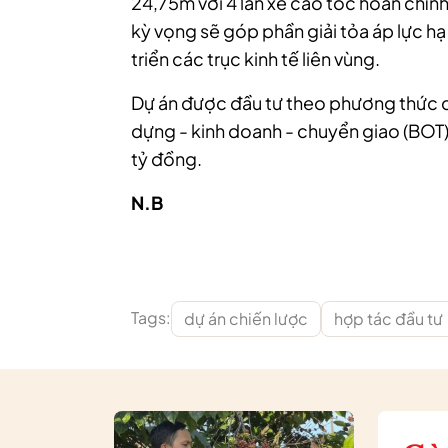
24,75m với 4 làn xe cao tốc hoàn chỉnh
kỳ vọng sẽ góp phần giải tỏa áp lực h
triển các trục kinh tế liên vùng.
Dự án được đầu tư theo phương thức đố
dựng - kinh doanh - chuyển giao (BOT),
tỷ đồng.
N.B
Tags:
dự án chiến lược
hợp tác đầu tư