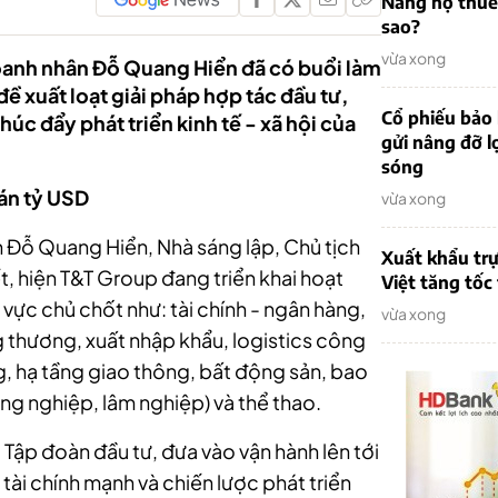
Nẵng nợ thuế
sao?
vừa xong
oanh nhân Đỗ Quang Hiển đã có buổi làm
ề xuất loạt giải pháp hợp tác đầu tư,
Cổ phiếu bảo 
húc đẩy phát triển kinh tế - xã hội của
gửi nâng đỡ l
sóng
 án tỷ USD
vừa xong
n Đỗ Quang Hiển, Nhà sáng lập, Chủ tịch
Xuất khẩu trự
, hiện T&T Group đang triển khai hoạt
Việt tăng tốc
 vực chủ chốt như: tài chính - ngân hàng,
vừa xong
g thương, xuất nhập khẩu, logistics công
, hạ tầng giao thông, bất động sản, bao
g nghiệp, lâm nghiệp) và thể thao.
 Tập đoàn đầu tư, đưa vào vận hành lên tới
tài chính mạnh và chiến lược phát triển