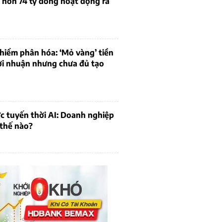
 hơn 74 tỷ đồng hoạt động ra
hiểm phân hóa: ‘Mỏ vàng’ tiền
ợi nhuận nhưng chưa đủ tạo
c tuyến thời AI: Doanh nghiệp
 thế nào?