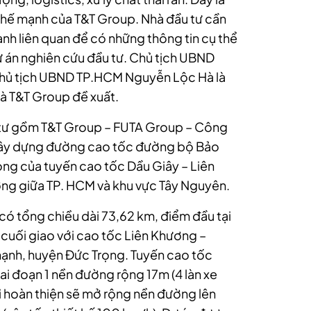
 thế mạnh của T&T Group. Nhà đầu tư cần
nh liên quan để có những thông tin cụ thể
ự án nghiên cứu đầu tư. Chủ tịch UBND
ủ tịch UBND TP.HCM Nguyễn Lộc Hà là
mà T&T Group đề xuất.
u tư gồm T&T Group – FUTA Group – Công
xây dựng đường cao tốc đường bộ Bảo
ọng của tuyến cao tốc Dầu Giây – Liên
ơng giữa TP. HCM và khu vực Tây Nguyên.
ó tổng chiều dài 73,62 km, điểm đầu tại
cuối giao với cao tốc Liên Khương –
Thạnh, huyện Đức Trọng. Tuyến cao tốc
iai đoạn 1 nền đường rộng 17m (4 làn xe
hi hoàn thiện sẽ mở rộng nền đường lên