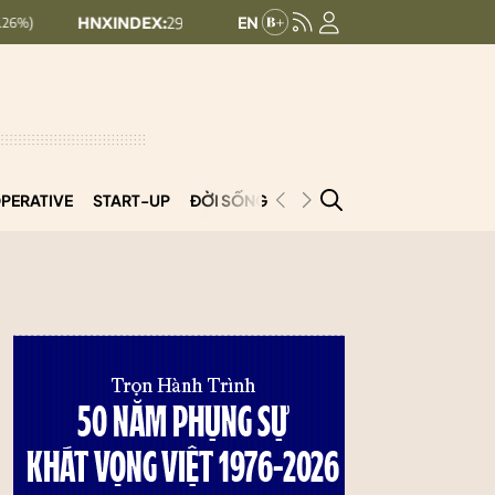
NXINDEX:
292.69
UPCOMINDEX:
127.33
0.5 (0.17%)
+ 0.63 (+0.5%)
PERATIVE
START-UP
ĐỜI SỐNG
PODCAST
VNCOOP