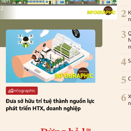
 liên
2.
2
K
n
3
Q
N
n
4
S
5
C
Infographic
6
X
Đưa sở hữu trí tuệ thành nguồn lực
n
phát triển HTX, doanh nghiệp