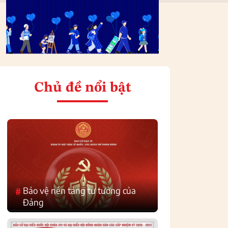
Chủ đề nổi bật
Bảo vệ nền tảng tư tưởng của
#
Đảng