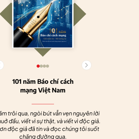
101 năm Báo chí cách
mạng Việt Nam
Tuyên Quang
HTX Nông
phát triển kinh tế
nghiệp hữu cơ
Nhân dịp 
tập thể, tạo động
Tiên Dương: Kh
Quý độc g
ăm trôi qua, ngòi bút vẫn vẹn nguyên lời
lực cho nông
nông nghiệp x
tác xã sức
uở đầu, viết vì sự thật, và viết vì độc giả.
nghiệp bền vững
tạo nên thương
dài và 
n độc giả đã tin và đọc chúng tôi suốt
hiệu
chặng đường qua.