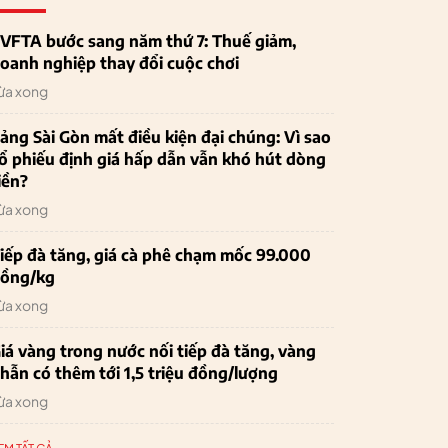
VFTA bước sang năm thứ 7: Thuế giảm,
oanh nghiệp thay đổi cuộc chơi
ừa xong
ảng Sài Gòn mất điều kiện đại chúng: Vì sao
ổ phiếu định giá hấp dẫn vẫn khó hút dòng
iền?
ừa xong
iếp đà tăng, giá cà phê chạm mốc 99.000
ồng/kg
ừa xong
iá vàng trong nước nối tiếp đà tăng, vàng
hẫn có thêm tới 1,5 triệu đồng/lượng
ừa xong