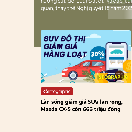
hướng sửa đổi Luật Đất đai và các luật
quan, thay thế Nghị quyết 18 năm 202
Infographic
Làn sóng giảm giá SUV lan rộng,
Mazda CX-5 còn 666 triệu đồng