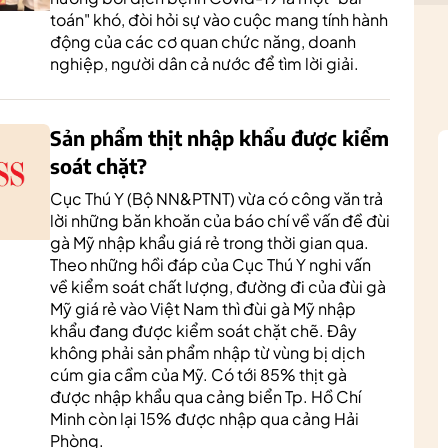
toán" khó, đòi hỏi sự vào cuộc mang tính hành
động của các cơ quan chức năng, doanh
nghiệp, người dân cả nước để tìm lời giải.
Sản phẩm thịt nhập khẩu được kiểm
soát chặt?
Cục Thú Y (Bộ NN&PTNT) vừa có công văn trả
lời những băn khoăn của báo chí về vấn đề đùi
gà Mỹ nhập khẩu giá rẻ trong thời gian qua.
Theo những hồi đáp của Cục Thú Y nghi vấn
về kiểm soát chất lượng, đường đi của đùi gà
Mỹ giá rẻ vào Việt Nam thì đùi gà Mỹ nhập
khẩu đang được kiểm soát chặt chẽ. Đây
không phải sản phẩm nhập từ vùng bị dịch
cúm gia cầm của Mỹ. Có tới 85% thịt gà
được nhập khẩu qua cảng biển Tp. Hồ Chí
Minh còn lại 15% được nhập qua cảng Hải
Phòng.