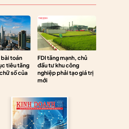
a bài toán
FDI tăng mạnh, chủ
c tiêu tăng
đầu tư khu công
 chữ số của
nghiệp phải tạo giá trị
mới