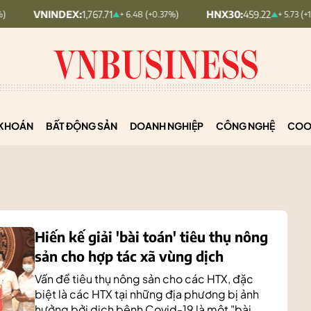
DEX:
1,767.71
HNX30:
459.22
H
+ 6.48 (+0.37%)
+ 5.73 (+1.26%)
KHOÁN
BẤT ĐỘNG SẢN
DOANH NGHIỆP
CÔNG NGHỆ
COO
Hiến kế giải 'bài toán' tiêu thụ nông
sản cho hợp tác xã vùng dịch
Vấn đề tiêu thụ nông sản cho các HTX, đặc
biệt là các HTX tại những địa phương bị ảnh
hưởng bởi dịch bệnh Covid-19 là một "bài