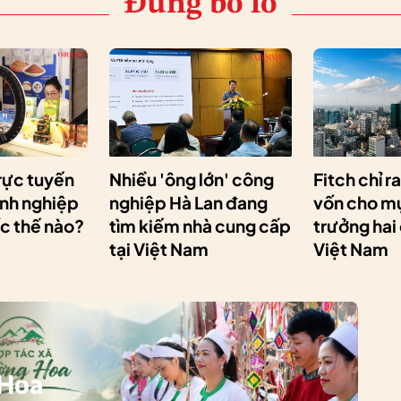
Đừng bỏ lỡ
rực tuyến
Nhiều 'ông lớn' công
Fitch chỉ r
anh nghiệp
nghiệp Hà Lan đang
vốn cho mụ
ốc thế nào?
tìm kiếm nhà cung cấp
trưởng hai
tại Việt Nam
Việt Nam
 Hoa