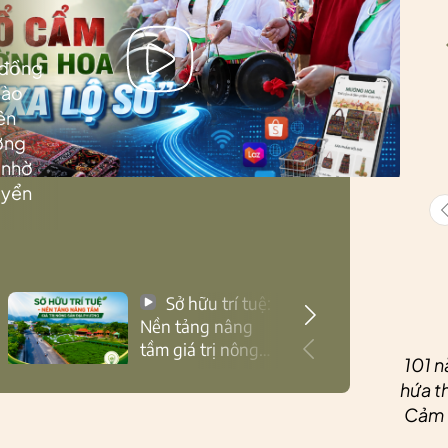
 đồng
Lào
ên
ướng
 nhờ
uyển
Sở hữu trí tuệ:
Nền tảng nâng
tầm giá trị nông
101 n
sản Thái Nguyên
hứa th
Cảm ơ