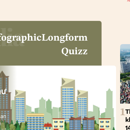
X
fographic
Longform
Quizz
i
hư
1
T
ban
k
h
1