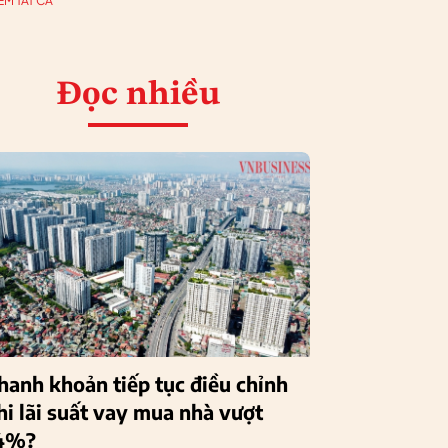
EM TẤT CẢ
Đọc nhiều
hanh khoản tiếp tục điều chỉnh
hi lãi suất vay mua nhà vượt
4%?