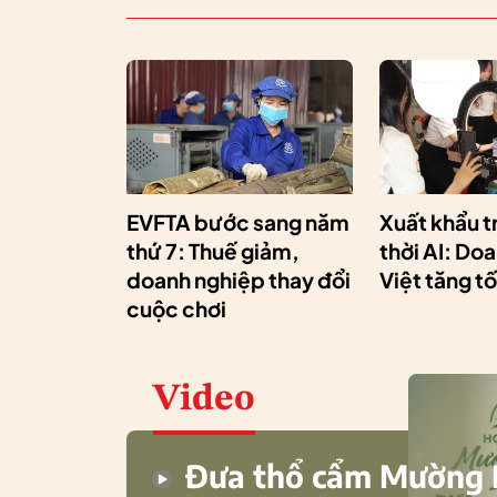
EVFTA bước sang năm
Xuất khẩu t
thứ 7: Thuế giảm,
thời AI: Do
doanh nghiệp thay đổi
Việt tăng t
cuộc chơi
Video
Đưa thổ cẩm Mường