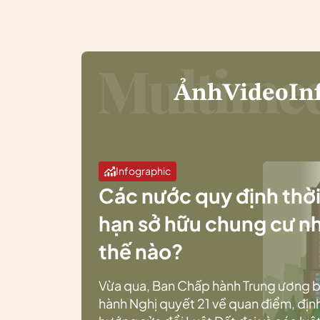
Ảnh
Video
In
Infographic
Các nước quy định thờ
hạn sở hữu chung cư n
thế nào?
Vừa qua, Ban Chấp hành Trung ương 
hành Nghị quyết 21 về quan điểm, địn