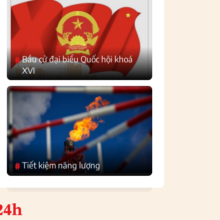
Bầu cử đại biểu Quốc hội khoá
#
XVI
Tiết kiệm năng lượng
#
24h