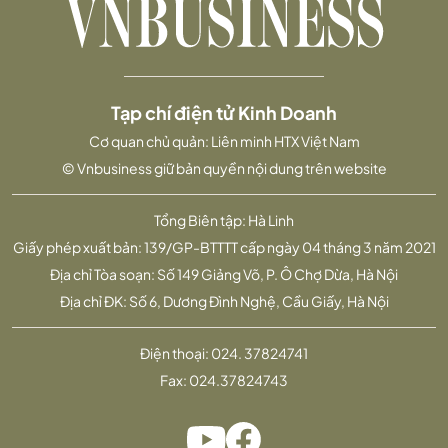
Tạp chí điện tử Kinh Doanh
Cơ quan chủ quản: Liên minh HTX Việt Nam
© Vnbusiness giữ bản quyền nội dung trên website
Tổng Biên tập: Hà Linh
Giấy phép xuất bản: 139/GP-BTTTT cấp ngày 04 tháng 3 năm 2021
Địa chỉ Tòa soạn: Số 149 Giảng Võ, P. Ô Chợ Dừa, Hà Nội
Địa chỉ ĐK: Số 6, Dương Đình Nghệ, Cầu Giấy, Hà Nội
Điện thoại:
024. 37824741
Fax:
024.37824743