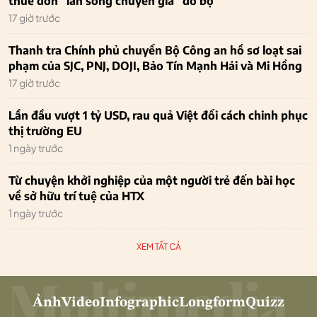
thuê đón “làn sóng chuyên gia” đổ bộ
17 giờ trước
Thanh tra Chính phủ chuyển Bộ Công an hồ sơ loạt sai
phạm của SJC, PNJ, DOJI, Bảo Tín Mạnh Hải và Mi Hồng
17 giờ trước
Lần đầu vượt 1 tỷ USD, rau quả Việt đổi cách chinh phục
thị trường EU
1 ngày trước
Từ chuyện khởi nghiệp của một người trẻ đến bài học
về sở hữu trí tuệ của HTX
1 ngày trước
XEM TẤT CẢ
Ảnh
Video
Infographic
Longform
Quizz