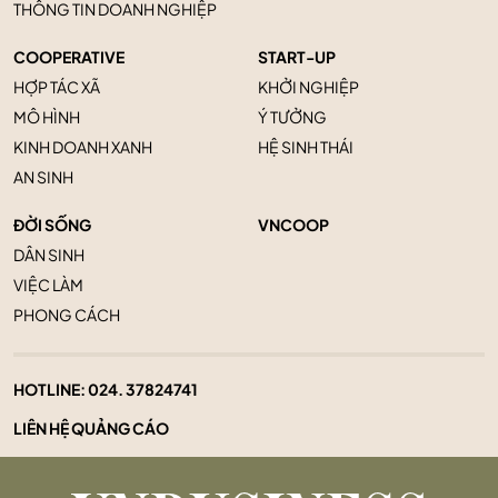
THÔNG TIN DOANH NGHIỆP
COOPERATIVE
START-UP
HỢP TÁC XÃ
KHỞI NGHIỆP
MÔ HÌNH
Ý TƯỞNG
KINH DOANH XANH
HỆ SINH THÁI
AN SINH
ĐỜI SỐNG
VNCOOP
DÂN SINH
VIỆC LÀM
PHONG CÁCH
HOTLINE:
024. 37824741
LIÊN HỆ QUẢNG CÁO