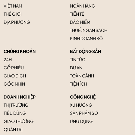
VIỆT NAM
NGÂN HÀNG
THẾ GIỚI
TIỀN TỆ
ĐỊA PHƯƠNG
BẢO HIỂM
THUẾ, NGÂN SÁCH
KINH DOANH SỐ
CHỨNG KHOÁN
BẤT ĐỘNG SẢN
24H
TIN TỨC
CỔ PHIẾU
DỰ ÁN
GIAO DỊCH
TOÀN CẢNH
GÓC NHÌN
TIỆN ÍCH
DOANH NGHIỆP
CÔNG NGHỆ
THỊ TRƯỜNG
XU HƯỚNG
TIÊU DÙNG
SẢN PHẨM SỐ
GIAO THƯƠNG
ỨNG DỤNG
QUẢN TRỊ