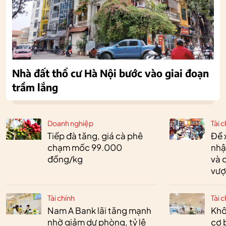
Nhà đất thổ cư Hà Nội bước vào giai đoạn
trầm lắng
Doanh nghiệp
Tài c
Tiếp đà tăng, giá cà phê
Đề 
chạm mốc 99.000
nhậ
đồng/kg
và 
vượ
Tài chính
Tài c
Nam A Bank lãi tăng mạnh
Khô
nhờ giảm dự phòng, tỷ lệ
cơ 