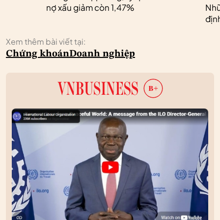
nợ xấu giảm còn 1,47%
Nhữ
địn
Xem thêm bài viết tại:
Chứng khoán
Doanh nghiệp