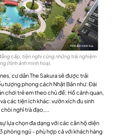
ẳng cấp, tiện nghi cùng những trải nghiệm
ng (hình ảnh minh hoạ).
ines, cư dân The Sakura sẽ được trải
ểu tượng phong cách Nhật Bản như: Đài
ân chơi trẻ em theo chủ đề; Hồ cảnh quan,
à các tiện ích khác: vườn xích đu sinh
hòi nghỉ trà đạo,...
ự lựa chọn đa dạng với các căn hộ diện
n 3 phòng ngủ - phù hợp cả với khách hàng