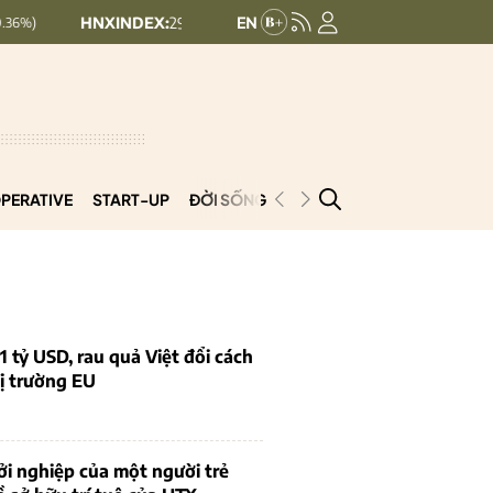
NXINDEX:
293.44
UPCOMINDEX:
126.99
+ 0.25 (+0.09%)
+ 0.29
PERATIVE
START-UP
ĐỜI SỐNG
PODCAST
VNCOOP
1 tỷ USD, rau quả Việt đổi cách
ị trường EU
i nghiệp của một người trẻ