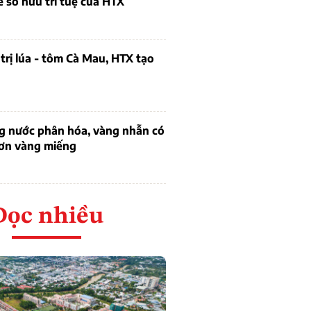
ề sở hữu trí tuệ của HTX
trị lúa - tôm Cà Mau, HTX tạo
ng nước phân hóa, vàng nhẫn có
hơn vàng miếng
Đọc nhiều