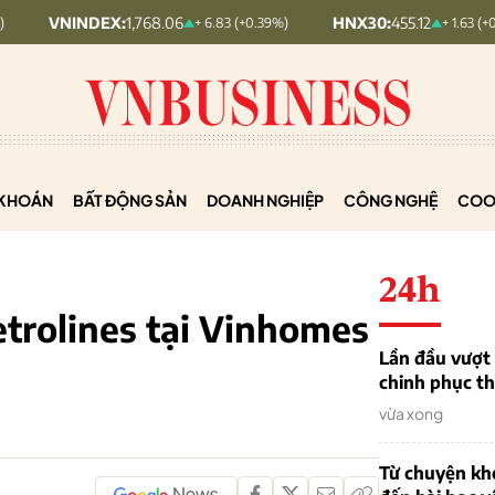
EX:
1,768.06
HNX30:
455.12
H
+ 6.83 (+0.39%)
+ 1.63 (+0.36%)
KHOÁN
BẤT ĐỘNG SẢN
DOANH NGHIỆP
CÔNG NGHỆ
COO
24h
trolines tại Vinhomes
Lần đầu vượt 
chinh phục th
vừa xong
Từ chuyện khở