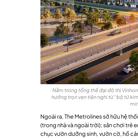
Nằm trong tổng thể đại đô thị Vinho
hưởng trọn vẹn tiện nghi từ “bộ tứ k
min
Ngoài ra, The Metrolines sở hữu hệ thốn
(trong nhà và ngoài trời); sân chơi trẻ
chục vườn dưỡng sinh, vườn cờ, hồ cả