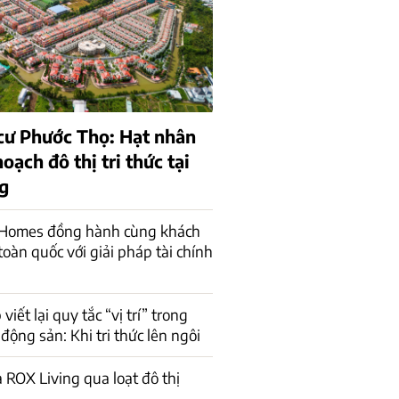
cư Phước Thọ: Hạt nhân
oạch đô thị tri thức tại
g
 Homes đồng hành cùng khách
toàn quốc với giải pháp tài chính
iết lại quy tắc “vị trí” trong
động sản: Khi tri thức lên ngôi
 ROX Living qua loạt đô thị