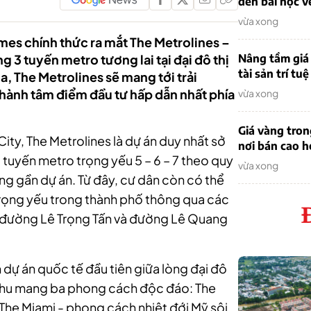
đến bài học v
vừa xong
es chính thức ra mắt The Metrolines –
 3 tuyến metro tương lai tại đại đô thị
Nâng tầm giá 
tài sản trí tuệ
ịa, The Metrolines sẽ mang tới trải
hành tâm điểm đầu tư hấp dẫn nhất phía
vừa xong
Giá vàng tro
ty, The Metrolines là dự án duy nhất sở
nơi bán cao 
3 tuyến metro trọng yếu 5 – 6 – 7 theo quy
vừa xong
g gần dự án. Từ đây, cư dân còn có thể
 trọng yếu trong thành phố thông qua các
, đường Lê Trọng Tấn và đường Lê Quang
 dự án quốc tế đầu tiên giữa lòng đại đô
khu mang ba phong cách độc đáo: The
 The Miami - phong cách nhiệt đới Mỹ sôi