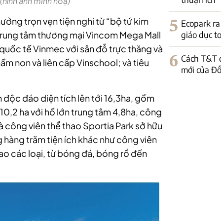
 (hình ảnh minh hoạ)
hưởng trọn vẹn tiện nghi từ “bộ tứ kim
5
Ecopark r
giáo dục to
rung tâm thương mại Vincom Mega Mall
 quốc tế Vinmec với sân đỗ trực thăng và
6
Cách T&T đ
m non và liên cấp Vinschool; và tiêu
mới của Đ
n độc đáo diện tích lên tới 16,3ha, gồm
10,2 ha với hồ lớn trung tâm 4,8ha, công
à công viên thể thao Sportia Park sở hữu
hàng trăm tiện ích khác như công viên
ao các loại, từ bóng đá, bóng rổ đến