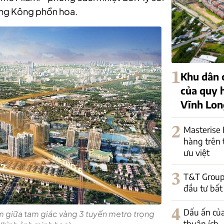
ồng Kông phồn hoa.
1
Khu dân 
của quy h
Vĩnh Lon
2
Masterise
hàng trên 
ưu việt
3
T&T Group v
đầu tư bất 
4
Dấu ấn của
nằm giữa tam giác vàng 3 tuyến metro trọng
thuận ích