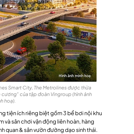
mes Smart City, The Metrolines được thừa
im cương” của tập đoàn Vingroup (hình ảnh
h hoạ).
g tiện ích riêng biệt gồm 3 bể bơi nội khu
 em và sân chơi vận động liên hoàn, hàng
nh quan & sân vườn đường dạo sinh thái.