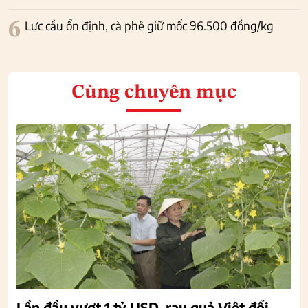
6
Lực cầu ổn định, cà phê giữ mốc 96.500 đồng/kg
Cùng chuyên mục
Lần đầu vượt 1 tỷ USD, rau quả Việt đổi