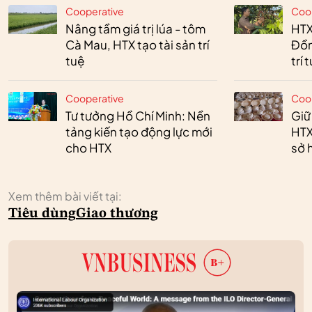
Cooperative
Coo
Nâng tầm giá trị lúa - tôm
HTX
Cà Mau, HTX tạo tài sản trí
Đồn
tuệ
trí 
Cooperative
Coo
Tư tưởng Hồ Chí Minh: Nền
Giữ
tảng kiến tạo động lực mới
HTX
cho HTX
sở h
Xem thêm bài viết tại:
Tiêu dùng
Giao thương