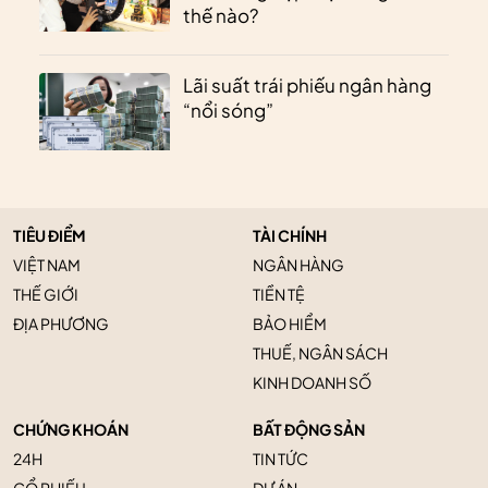
thế nào?
Lãi suất trái phiếu ngân hàng
“nổi sóng”
TIÊU ĐIỂM
TÀI CHÍNH
VIỆT NAM
NGÂN HÀNG
THẾ GIỚI
TIỀN TỆ
ĐỊA PHƯƠNG
BẢO HIỂM
THUẾ, NGÂN SÁCH
KINH DOANH SỐ
CHỨNG KHOÁN
BẤT ĐỘNG SẢN
24H
TIN TỨC