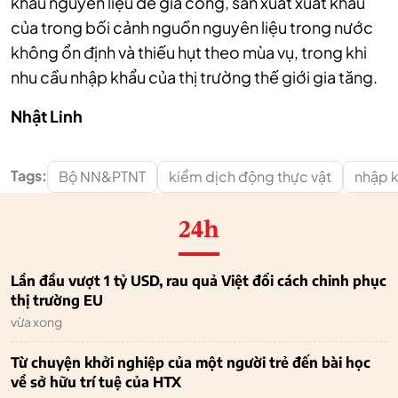
khẩu nguyên liệu để gia công, sản xuất xuất khẩu
của trong bối cảnh nguồn nguyên liệu trong nước
không ổn định và thiếu hụt theo mùa vụ, trong khi
nhu cầu nhập khẩu của thị trường thế giới gia tăng.
Nhật Linh
Tags:
Bộ NN&PTNT
kiểm dịch động thực vật
nhập k
24h
Lần đầu vượt 1 tỷ USD, rau quả Việt đổi cách chinh phục
thị trường EU
vừa xong
Từ chuyện khởi nghiệp của một người trẻ đến bài học
về sở hữu trí tuệ của HTX