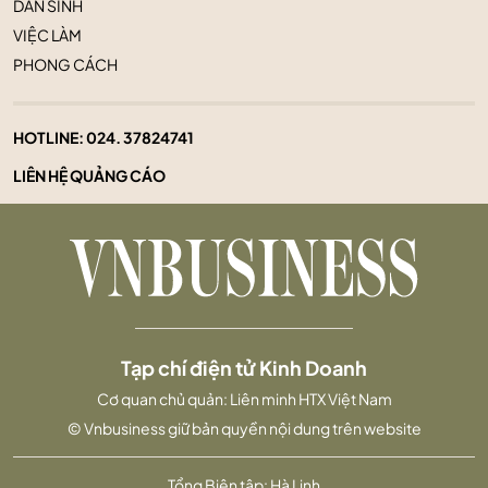
DÂN SINH
VIỆC LÀM
PHONG CÁCH
HOTLINE:
024. 37824741
LIÊN HỆ QUẢNG CÁO
Tạp chí điện tử Kinh Doanh
Cơ quan chủ quản: Liên minh HTX Việt Nam
© Vnbusiness giữ bản quyền nội dung trên website
Tổng Biên tập: Hà Linh