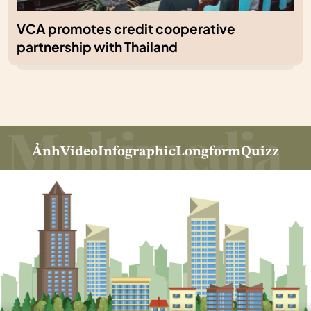
VCA promotes credit cooperative
partnership with Thailand
Ảnh
Video
Infographic
Longform
Quizz