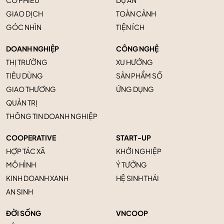
CỔ PHIẾU
DỰ ÁN
GIAO DỊCH
TOÀN CẢNH
GÓC NHÌN
TIỆN ÍCH
DOANH NGHIỆP
CÔNG NGHỆ
THỊ TRƯỜNG
XU HƯỚNG
TIÊU DÙNG
SẢN PHẨM SỐ
GIAO THƯƠNG
ỨNG DỤNG
QUẢN TRỊ
THÔNG TIN DOANH NGHIỆP
COOPERATIVE
START-UP
HỢP TÁC XÃ
KHỞI NGHIỆP
MÔ HÌNH
Ý TƯỞNG
KINH DOANH XANH
HỆ SINH THÁI
AN SINH
ĐỜI SỐNG
VNCOOP