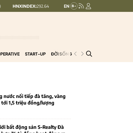
NDEX:
292.64
UPCOMINDEX:
127.17
8.56 (2.84%)
+ 0.03 (+0.02%)
PERATIVE
START-UP
ĐỜI SỐNG
PODCAST
VNCOOP
g nước nối tiếp đà tăng, vàng
tới 1,5 triệu đồng/lượng
iới bất động sản S-Realty Đà