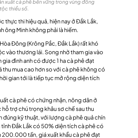
 sản xuất cà phê bền vững trong vùng đồng
tộc thiểu số.
 thực thi hiệu quả, hiện nay ở Đắk Lắk,
nh ông Minh không phải là hiếm.
ã Hòa Đông (Krông Pắc, Đắk Lắk) rất khó
ộc vào thương lái. Song nhờ tham gia vào
n gia đình anh có được 1 ha cà phê đạt
iá thu mua cao hơn so với cà phê không có
ời gian tới là tiếp tục mở rộng diện tích
xuất cà phê có chứng nhận, nông dân ở
hỗ trợ chú trọng khâu sơ chế sau thu
ản đúng kỹ thuật, với lượng cà phê quả chín
 tỉnh Đắk Lắk có 50% diện tích cà phê có
n 200.000 tấn, giá xuất khẩu cà phê đạt