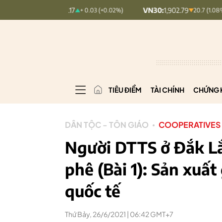
DEX:
127.17
VN30:
1,902.79
VNI
+ 0.03 (+0.02%)
20.7 (1.08%)
TIÊU ĐIỂM
TÀI CHÍNH
CHỨNG 
DÂN TỘC - TÔN GIÁO
COOPERATIVES
Người DTTS ở Đắk Lắ
phê (Bài 1): Sản xuất
quốc tế
Thứ Bảy, 26/6/2021 | 06:42 GMT+7