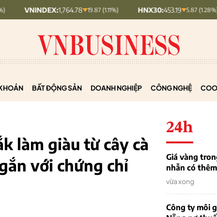
NDEX:
1,764.78
HNX30:
453.19
HNXI
19.87 (1.11%)
5.87 (1.28%)
KHOÁN
BẤT ĐỘNG SẢN
DOANH NGHIỆP
CÔNG NGHỆ
COO
24h
k làm giàu từ cây cà
Giá vàng tron
 gắn với chứng chỉ
nhẫn có thêm 
vừa xong
Công ty môi g