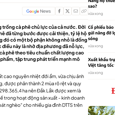
Nẵng nợ thuế
sao?
vừa xong
 trồng cà phê chủ lực của cả nước. Đời
Cổ phiếu bảo 
ê đã từng bước được cải thiện, tỷ lệ hộ
gửi nâng đỡ l
sóng
ong đó có một bộ phận không nhỏ là đồng
 điều này là nhờ địa phương đã nỗ lực,
vừa xong
à phê theo tiêu chuẩn chất lượng cao
ản phẩm, tập trung phát triển mạnh mô
Xuất khẩu trự
Việt tăng tốc
vừa xong
ất cao nguyên nhiệt đới ẩm, vừa chịu ảnh
, được phân thành 2 mùa rõ rệt và quy
 298.365,4 ha nên Đắk Lắk được xem là
thế trong hoạt động sản xuất - kinh doanh
át nghèo" cho nhiều gia đình DTTS trên