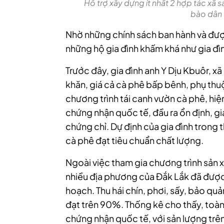
Hỗ trợ xây dựng ít nhất 2 hợp tác xã
bào dân 
Nhờ những chính sách ban hành và được
những hộ gia đình khấm khá như gia đì
Trước đây, gia đình anh Y Dịu Kbuôr, x
khăn, giá cả cà phê bấp bênh, phụ thu
chương trình tái canh vườn cà phê, hiệ
chứng nhận quốc tế, đầu ra ổn định, g
chứng chỉ. Dự định của gia đình trong th
cà phê đạt tiêu chuẩn chất lượng.
Ngoài việc tham gia chương trình sản 
nhiều địa phương của Đắk Lắk đã được 
hoạch. Thu hái chín, phơi, sấy, bảo qu
đạt trên 90%.
T
hống kê cho thấy, toàn
chứng nhận quốc tế, với sản lượng trê