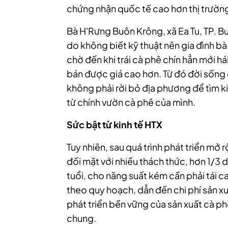
chứng nhận quốc tế cao hơn thị trườ
Bà H'Rưng Buôn Krông, xã Ea Tu, TP. B
do không biết kỹ thuật nên gia đình bà 
chờ đến khi trái cà phê chín hẳn mới h
bán được giá cao hơn. Từ đó đời sống 
không phải rời bỏ địa phương để tìm ki
từ chính vườn cà phê của mình.
Sức bật từ kinh tế HTX
Tuy nhiên, sau quá trình phát triển mở 
đối mặt với nhiều thách thức, hơn 1/3 d
tuổi, cho năng suất kém cần phải tái c
theo quy hoạch, dẫn đến chi phí sản x
phát triển bền vững của sản xuất cà ph
chung.