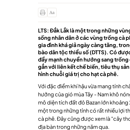
LTS: Đắk Lắk là một trong những vùng
sống nhân dân ở các vùng trồng cà ph
gia đình khá giả ngày càng tăng, tr
bào dân tộc thiểu số (DTTS). Có được
đẩy mạnh chuyển hướng sang trồng c
gắn với liên kết chế biến, tiêu thụ s
hình chuỗi giá trị cho hạt cà phê.
Với đặc điểm khí hậu vừa mang tính ch
hưởng của gió mùa Tây - Nam khô nóng
mô diện tích đất đỏ Bazan lớn khoảng
một trong những tỉnh có rất nhiều lợi 
cà phê. Đây cũng được xem là "cây tho
địa bàn trong những năm qua.