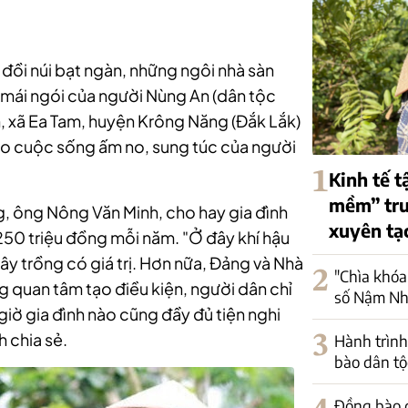
 đồi núi bạt ngàn, những ngôi nhà sàn
 mái ngói của người Nùng An (dân tộc
, xã Ea Tam, huyện Krông Năng (Đắk Lắk)
ho cuộc sống ấm no, sung túc của người
1
Kinh tế t
mềm” trư
g, ông Nông Văn Minh, cho hay gia đình
xuyên tạ
250 triệu đồng mỗi năm.
"Ở đây khí hậu
cây trồng có giá trị. Hơn nữa, Đảng và Nhà
2
"Chìa khóa
 quan tâm tạo điều kiện, người dân chỉ
số Nậm Nh
 giờ gia đình nào cũng đầy đủ tiện nghi
 chia sẻ.
3
Hành trình
bào dân tộ
Đồng bào d