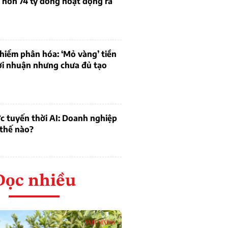
 hơn 74 tỷ đồng hoạt động ra
hiểm phân hóa: ‘Mỏ vàng’ tiền
ợi nhuận nhưng chưa đủ tạo
c tuyến thời AI: Doanh nghiệp
 thế nào?
Đọc nhiều