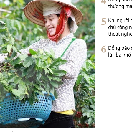
4
thương mại
5
Khi người 
chủ công n
thoát ngh
6
Đồng bào d
lùi ‘ba kh