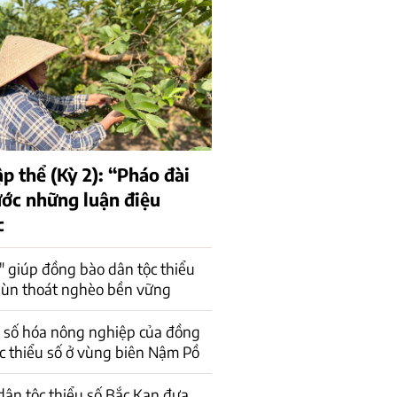
ập thể (Kỳ 2): “Pháo đài
ớc những luận điệu
c
" giúp đồng bào dân tộc thiểu
ùn thoát nghèo bền vững
 số hóa nông nghiệp của đồng
c thiểu số ở vùng biên Nậm Pồ
ân tộc thiểu số Bắc Kạn đưa