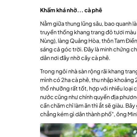
Khấm khá nhờ... cà phê
Nằm giữa thung lũng sâu, bao quanh là
truyền thống khang trang đỏ tươi màu
Nùng), làng Quảng Hòa, thôn Tam Điền
sáng cả góc trời. Đây là minh chứng c
dân nơi đây nhờ cây cà phê.
Trong ngôi nhà sàn rộng rãi khang tran
mình có 2ha cà phê, thu nhập khoảng 
thổ nhưỡng rất tốt, hợp với nhiều loại 
nước cũng như chính quyền địa phương
cần chăm chỉ làm ăn thì ắt sẽ giàu. Bây
chẳng kém gì dân thành phố", ông Minh