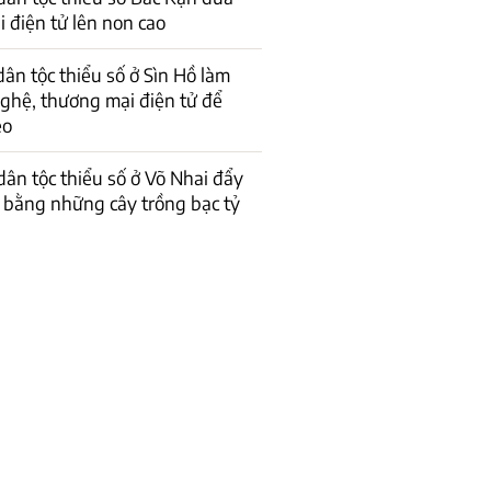
 điện tử lên non cao
dân tộc thiểu số ở Sìn Hồ làm
ghệ, thương mại điện tử để
èo
ân tộc thiểu số ở Võ Nhai đẩy
ó’ bằng những cây trồng bạc tỷ