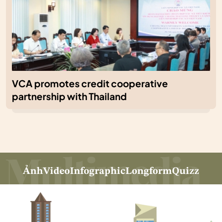
VCA promotes credit cooperative
partnership with Thailand
Ảnh
Video
Infographic
Longform
Quizz