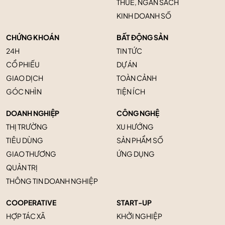
THUẾ, NGÂN SÁCH
KINH DOANH SỐ
CHỨNG KHOÁN
BẤT ĐỘNG SẢN
24H
TIN TỨC
CỔ PHIẾU
DỰ ÁN
GIAO DỊCH
TOÀN CẢNH
GÓC NHÌN
TIỆN ÍCH
DOANH NGHIỆP
CÔNG NGHỆ
THỊ TRƯỜNG
XU HƯỚNG
TIÊU DÙNG
SẢN PHẨM SỐ
GIAO THƯƠNG
ỨNG DỤNG
QUẢN TRỊ
THÔNG TIN DOANH NGHIỆP
COOPERATIVE
START-UP
HỢP TÁC XÃ
KHỞI NGHIỆP