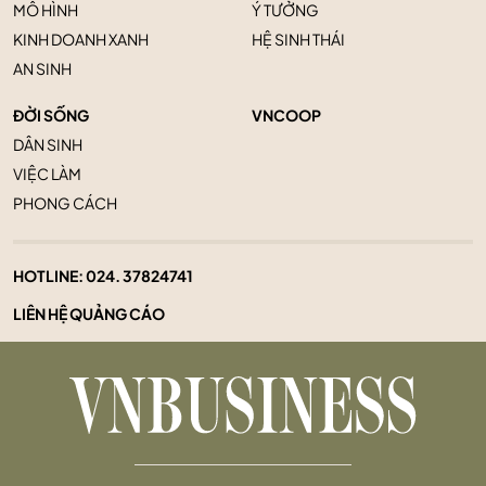
MÔ HÌNH
Ý TƯỞNG
KINH DOANH XANH
HỆ SINH THÁI
AN SINH
ĐỜI SỐNG
VNCOOP
DÂN SINH
VIỆC LÀM
PHONG CÁCH
HOTLINE:
024. 37824741
LIÊN HỆ QUẢNG CÁO