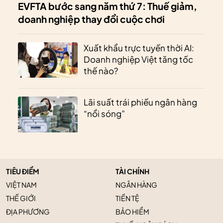
EVFTA bước sang năm thứ 7: Thuế giảm,
doanh nghiệp thay đổi cuộc chơi
Xuất khẩu trực tuyến thời AI:
Doanh nghiệp Việt tăng tốc
thế nào?
Lãi suất trái phiếu ngân hàng
“nổi sóng”
TIÊU ĐIỂM
TÀI CHÍNH
VIỆT NAM
NGÂN HÀNG
THẾ GIỚI
TIỀN TỆ
ĐỊA PHƯƠNG
BẢO HIỂM