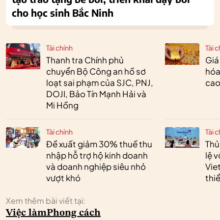
cho học sinh Bắc Ninh
Tài chính
Tài c
Thanh tra Chính phủ
Giá
chuyển Bộ Công an hồ sơ
hóa
loạt sai phạm của SJC, PNJ,
cao
DOJI, Bảo Tín Mạnh Hải và
Mi Hồng
Tài chính
Tài c
Đề xuất giảm 30% thuế thu
Thủ
nhập hỗ trợ hộ kinh doanh
lệ 
và doanh nghiệp siêu nhỏ
Vie
vượt khó
thi
Xem thêm bài viết tại:
Việc làm
Phong cách