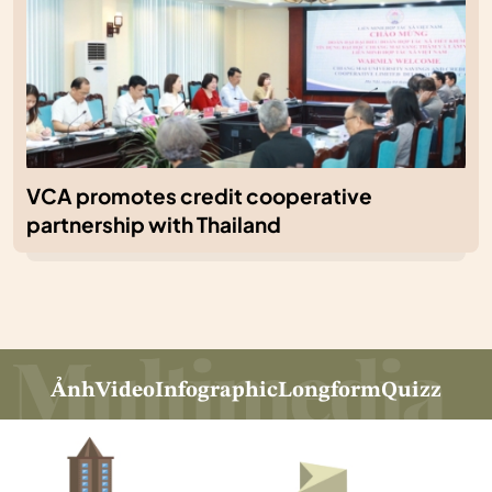
VCA promotes credit cooperative
partnership with Thailand
Ảnh
Video
Infographic
Longform
Quizz