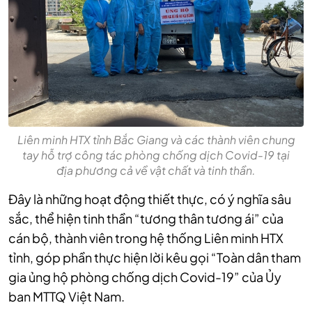
Liên minh HTX tỉnh Bắc Giang và các thành viên chung
tay hỗ trợ công tác phòng chống dịch Covid-19 tại
địa phương cả về vật chất và tinh thần.
Đây là những hoạt động thiết thực, có ý nghĩa sâu
sắc, thể hiện tinh thần “tương thân tương ái” của
cán bộ, thành viên trong hệ thống Liên minh HTX
tỉnh, góp phần thực hiện lời kêu gọi “Toàn dân tham
gia ủng hộ phòng chống dịch Covid-19” của Ủy
ban MTTQ Việt Nam.