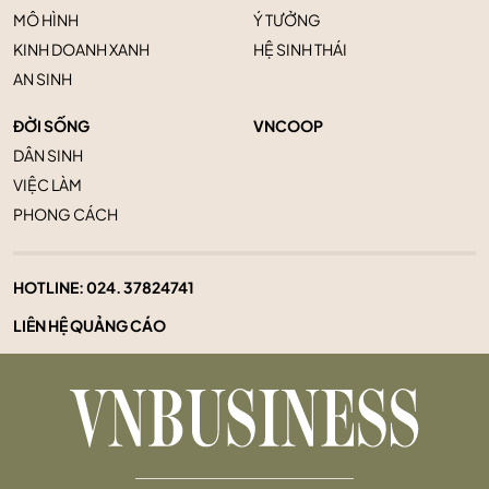
MÔ HÌNH
Ý TƯỞNG
KINH DOANH XANH
HỆ SINH THÁI
AN SINH
ĐỜI SỐNG
VNCOOP
DÂN SINH
VIỆC LÀM
PHONG CÁCH
HOTLINE:
024. 37824741
LIÊN HỆ QUẢNG CÁO