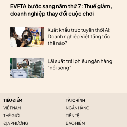
EVFTA bước sang năm thứ 7: Thuế giảm,
doanh nghiệp thay đổi cuộc chơi
Xuất khẩu trực tuyến thời AI:
Doanh nghiệp Việt tăng tốc
thế nào?
Lãi suất trái phiếu ngân hàng
“nổi sóng”
TIÊU ĐIỂM
TÀI CHÍNH
VIỆT NAM
NGÂN HÀNG
THẾ GIỚI
TIỀN TỆ
ĐỊA PHƯƠNG
BẢO HIỂM