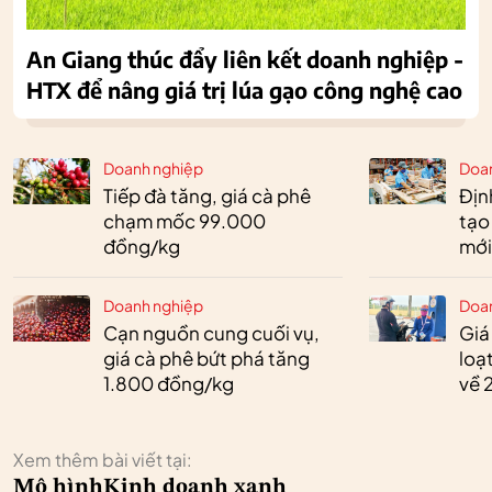
An Giang thúc đẩy liên kết doanh nghiệp -
HTX để nâng giá trị lúa gạo công nghệ cao
Doanh nghiệp
Doa
Tiếp đà tăng, giá cà phê
Định
chạm mốc 99.000
tạo
đồng/kg
mới
Doanh nghiệp
Doa
Cạn nguồn cung cuối vụ,
Giá
giá cà phê bứt phá tăng
loạ
1.800 đồng/kg
về 
Xem thêm bài viết tại:
Mô hình
Kinh doanh xanh