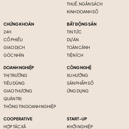
THUẾ, NGÂN SÁCH
KINH DOANH SỐ
CHỨNG KHOÁN
BẤT ĐỘNG SẢN
24H
TIN TỨC
CỔ PHIẾU
DỰ ÁN
GIAO DỊCH
TOÀN CẢNH
GÓC NHÌN
TIỆN ÍCH
DOANH NGHIỆP
CÔNG NGHỆ
THỊ TRƯỜNG
XU HƯỚNG
TIÊU DÙNG
SẢN PHẨM SỐ
GIAO THƯƠNG
ỨNG DỤNG
QUẢN TRỊ
THÔNG TIN DOANH NGHIỆP
COOPERATIVE
START-UP
HỢP TÁC XÃ
KHỞI NGHIỆP