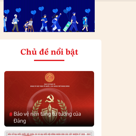
Chủ đề nổi bật
Bảo vệ nền tảng tư tưởng của
#
Đảng