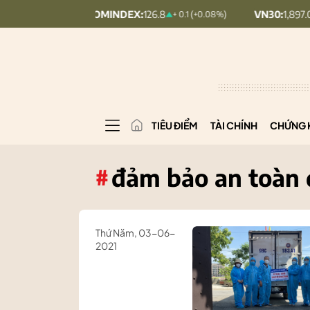
UPCOMINDEX:
126.8
VN30:
1,897.02
+ 0.1 (+0.08%)
4.62 (
TIÊU ĐIỂM
TÀI CHÍNH
CHỨNG 
đảm bảo an toàn 
#
Thứ Năm, 03-06-
2021