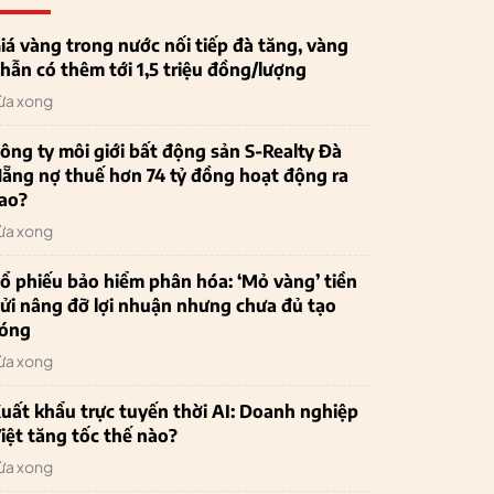
iá vàng trong nước nối tiếp đà tăng, vàng
hẫn có thêm tới 1,5 triệu đồng/lượng
ừa xong
ông ty môi giới bất động sản S-Realty Đà
ẵng nợ thuế hơn 74 tỷ đồng hoạt động ra
ao?
ừa xong
ổ phiếu bảo hiểm phân hóa: ‘Mỏ vàng’ tiền
ửi nâng đỡ lợi nhuận nhưng chưa đủ tạo
óng
ừa xong
uất khẩu trực tuyến thời AI: Doanh nghiệp
iệt tăng tốc thế nào?
ừa xong