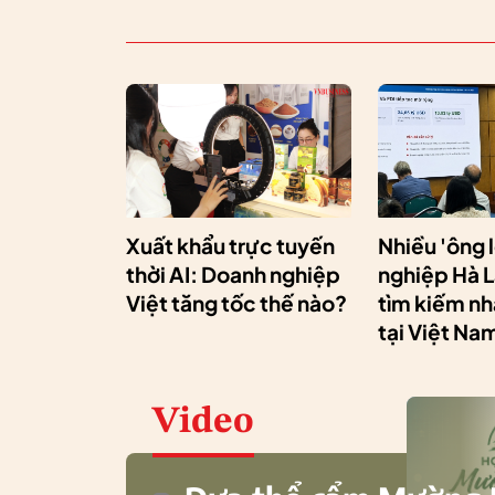
Xuất khẩu trực tuyến
Nhiều 'ông 
thời AI: Doanh nghiệp
nghiệp Hà 
Việt tăng tốc thế nào?
tìm kiếm n
tại Việt Na
Video