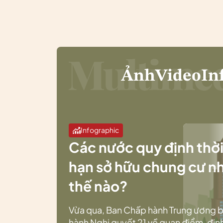
Ảnh
Video
In
Infographic
Các nước quy định thờ
hạn sở hữu chung cư n
thế nào?
Vừa qua, Ban Chấp hành Trung ương 
hành Nghị quyết 21 về quan điểm, địn