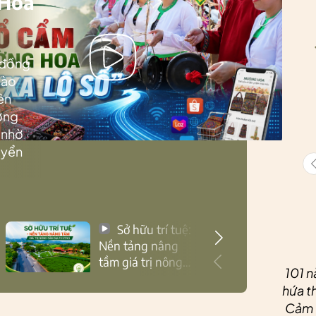
 Hoa
 đồng
Lào
ên
ướng
 nhờ
uyển
Sở hữu trí tuệ:
Nền tảng nâng
tầm giá trị nông
101 n
sản Thái Nguyên
hứa th
Cảm ơ