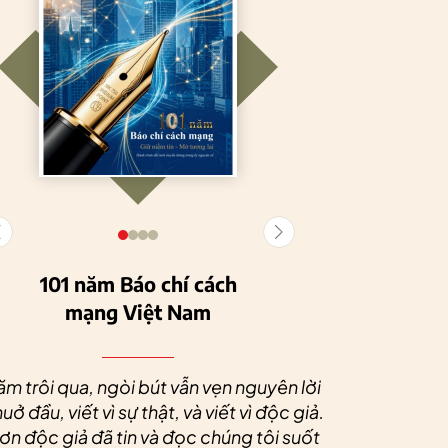
101 năm Báo chí cách
mạng Việt Nam
Tuyên Quang
HTX Nông
phát triển kinh tế
nghiệp hữu cơ
Nhân dịp 
tập thể, tạo động
Tiên Dương: Kh
Quý độc g
ăm trôi qua, ngòi bút vẫn vẹn nguyên lời
lực cho nông
nông nghiệp x
tác xã sức
uở đầu, viết vì sự thật, và viết vì độc giả.
nghiệp bền vững
tạo nên thương
dài và 
n độc giả đã tin và đọc chúng tôi suốt
hiệu