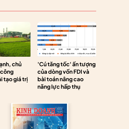
ạnh, chủ
'Cú tăng tốc' ấn tượng
 công
của dòng vốn FDI và
 tạo giá trị
bài toán nâng cao
năng lực hấp thụ