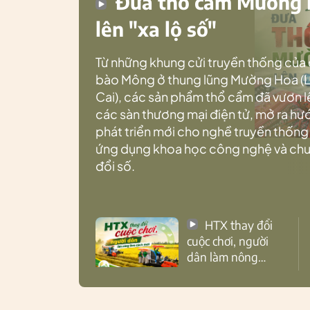
Đưa thổ cẩm Mường
lên "xa lộ số"
Từ những khung cửi truyền thống của
bào Mông ở thung lũng Mường Hoa (
Cai), các sản phẩm thổ cẩm đã vươn l
các sàn thương mại điện tử, mở ra h
phát triển mới cho nghề truyền thống
ứng dụng khoa học công nghệ và ch
đổi số.
HTX thay đổi
cuộc chơi, người
dân làm nông
theo cách mới