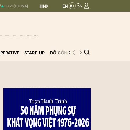
HNXINDEX:
299.57
UPCOMINDEX:
126.
 (+0.05%)
+ 6.38 (+2.18%)
PERATIVE
START-UP
ĐỜI SỐNG
PODCAST
VNCOOP