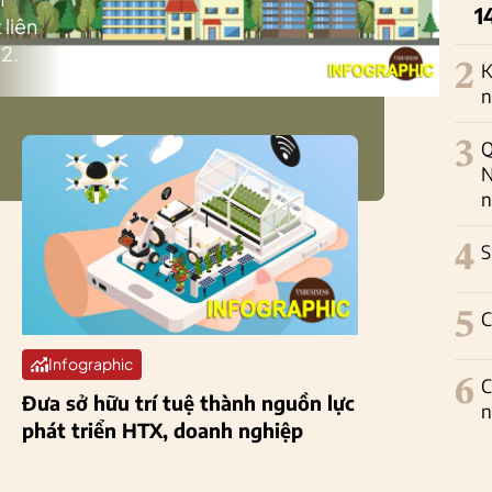
1
 liên
2.
2
K
n
3
Q
N
n
4
S
5
C
Infographic
6
C
Đưa sở hữu trí tuệ thành nguồn lực
n
phát triển HTX, doanh nghiệp