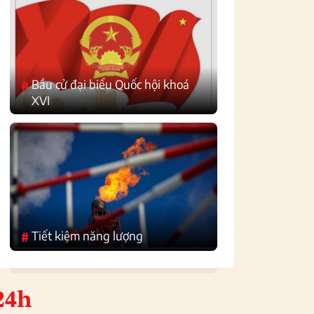
Bầu cử đại biểu Quốc hội khoá
#
XVI
Tiết kiệm năng lượng
#
24h