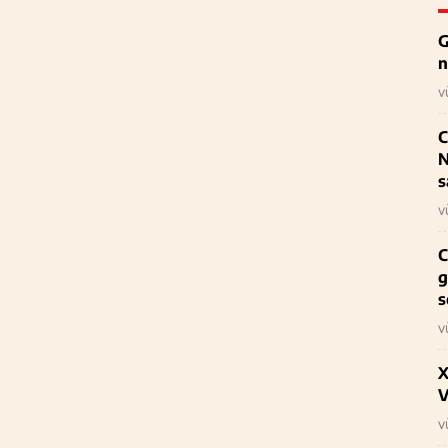
G
n
v
C
N
s
v
C
g
s
v
X
V
v