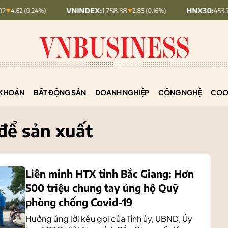
VNINDEX:
1,758.38
HNX30:
453.7
0.24%)
2.85 (0.16%)
+ 0.21
KHOÁN
BẤT ĐỘNG SẢN
DOANH NGHIỆP
CÔNG NGHỆ
COO
để sản xuất
Liên minh HTX tỉnh Bắc Giang: Hơn
500 triệu chung tay ủng hộ Quỹ
phòng chống Covid-19
Hưởng ứng lời kêu gọi của Tỉnh ủy, UBND, Ủy