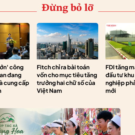
Đừng bỏ lỡ
lớn' công
Fitch chỉ ra bài toán
FDI tăng m
Lan đang
vốn cho mục tiêu tăng
đầu tư khu
hà cung cấp
trưởng hai chữ số của
nghiệp phải
m
Việt Nam
mới