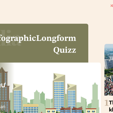
X
fographic
Longform
Quizz
i
hư
1
T
ban
k
h