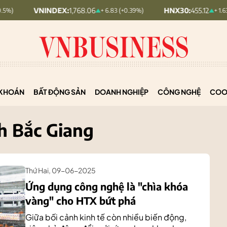
NINDEX:
1,768.06
HNX30:
455.12
+ 6.83 (+0.39%)
+ 1.63 (+0.36%)
KHOÁN
BẤT ĐỘNG SẢN
DOANH NGHIỆP
CÔNG NGHỆ
COO
h Bắc Giang
Thứ Hai, 09-06-2025
Ứng dụng công nghệ là "chìa khóa
vàng" cho HTX bứt phá
Giữa bối cảnh kinh tế còn nhiều biến động,