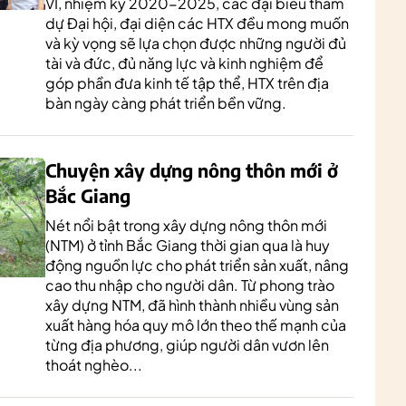
VI, nhiệm kỳ 2020-2025, các đại biểu tham
dự Đại hội, đại diện các HTX đều mong muốn
và kỳ vọng sẽ lựa chọn được những người đủ
tài và đức, đủ năng lực và kinh nghiệm để
góp phần đưa kinh tế tập thể, HTX trên địa
bàn ngày càng phát triển bền vững.
Chuyện xây dựng nông thôn mới ở
Bắc Giang
Nét nổi bật trong xây dựng nông thôn mới
(NTM) ở tỉnh Bắc Giang thời gian qua là huy
động nguồn lực cho phát triển sản xuất, nâng
cao thu nhập cho người dân. Từ phong trào
xây dựng NTM, đã hình thành nhiều vùng sản
xuất hàng hóa quy mô lớn theo thế mạnh của
từng địa phương, giúp người dân vươn lên
thoát nghèo...