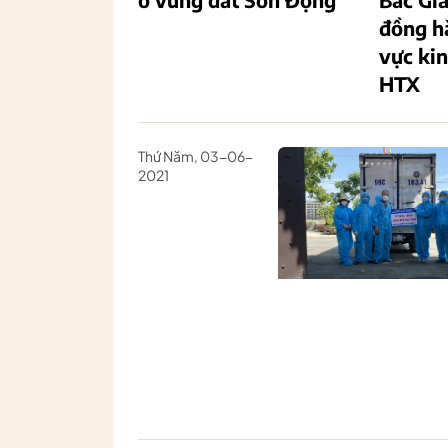
đồng h
vực kin
HTX
Thứ Năm, 03-06-
2021