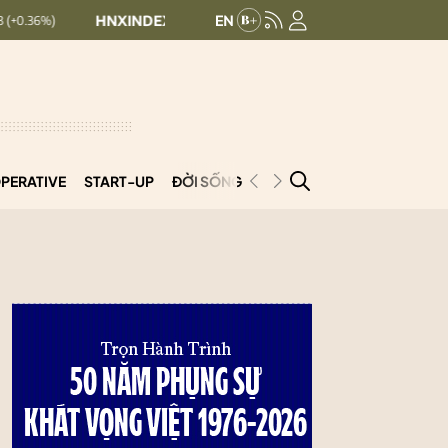
HNXINDEX:
293.44
UPCOMINDEX:
126.99
+ 0.25 (+0.09%)
PERATIVE
START-UP
ĐỜI SỐNG
PODCAST
VNCOOP