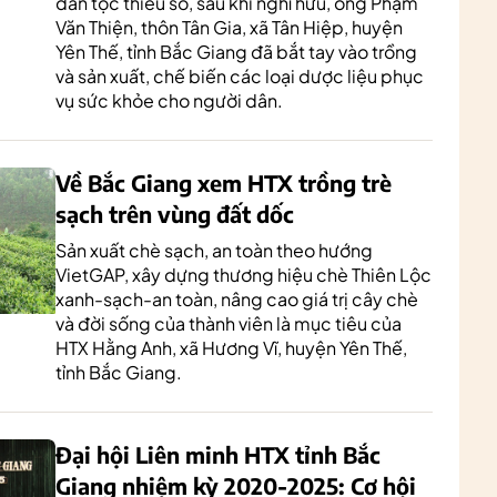
dân tộc thiểu số, sau khi nghỉ hưu, ông Phạm
Văn Thiện, thôn Tân Gia, xã Tân Hiệp, huyện
Yên Thế, tỉnh Bắc Giang đã bắt tay vào trồng
và sản xuất, chế biến các loại dược liệu phục
vụ sức khỏe cho người dân.
Về Bắc Giang xem HTX trồng trè
sạch trên vùng đất dốc
Sản xuất chè sạch, an toàn theo hướng
VietGAP, xây dựng thương hiệu chè Thiên Lộc
xanh-sạch-an toàn, nâng cao giá trị cây chè
và đời sống của thành viên là mục tiêu của
HTX Hằng Anh, xã Hương Vĩ, huyện Yên Thế,
tỉnh Bắc Giang.
Đại hội Liên minh HTX tỉnh Bắc
Giang nhiệm kỳ 2020-2025: Cơ hội