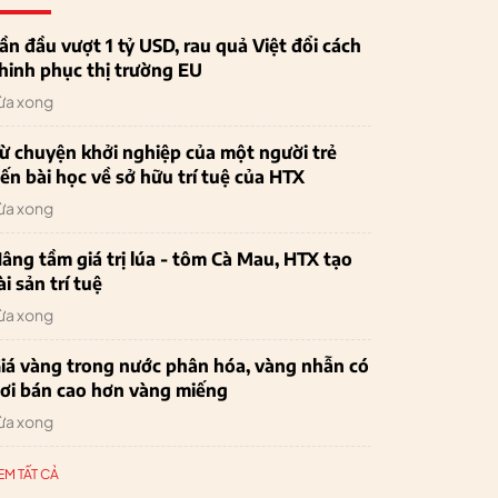
ần đầu vượt 1 tỷ USD, rau quả Việt đổi cách
hinh phục thị trường EU
ừa xong
ừ chuyện khởi nghiệp của một người trẻ
ến bài học về sở hữu trí tuệ của HTX
ừa xong
âng tầm giá trị lúa - tôm Cà Mau, HTX tạo
ài sản trí tuệ
ừa xong
iá vàng trong nước phân hóa, vàng nhẫn có
ơi bán cao hơn vàng miếng
ừa xong
EM TẤT CẢ