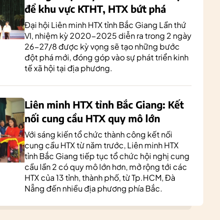
để khu vực KTHT, HTX bứt phá
Đại hội Liên minh HTX tỉnh Bắc Giang Lần thứ
VI, nhiệm kỳ 2020-2025 diễn ra trong 2 ngày
26-27/8 được kỳ vọng sẽ tạo những bước
đột phá mới, đóng góp vào sự phát triển kinh
tế xã hội tại địa phương.
Liên minh HTX tỉnh Bắc Giang: Kết
nối cung cầu HTX quy mô lớn
Với sáng kiến tổ chức thành công kết nối
cung cầu HTX từ năm trước, Liên minh HTX
tỉnh Bắc Giang tiếp tục tổ chức hội nghị cung
cầu lần 2 có quy mô lớn hơn, mở rộng tới các
HTX của 13 tỉnh, thành phố, từ Tp.HCM, Đà
Nẵng đến nhiều địa phương phía Bắc.