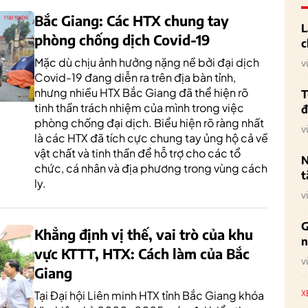
Bắc Giang: Các HTX chung tay
L
phòng chống dịch Covid-19
c
Mặc dù chịu ảnh hưởng nặng nề bởi đại dịch
v
Covid-19 đang diễn ra trên địa bàn tỉnh,
nhưng nhiều HTX Bắc Giang đã thể hiện rõ
T
tinh thần trách nhiệm của mình trong việc
đ
phòng chống đại dịch. Biểu hiện rõ ràng nhất
v
là các HTX đã tích cực chung tay ủng hộ cả về
vật chất và tinh thần để hỗ trợ cho các tổ
N
chức, cá nhân và địa phương trong vùng cách
t
ly.
v
G
Khẳng định vị thế, vai trò của khu
n
vực KTTT, HTX: Cách làm của Bắc
v
Giang
X
Tại Đại hội Liên minh HTX tỉnh Bắc Giang khóa