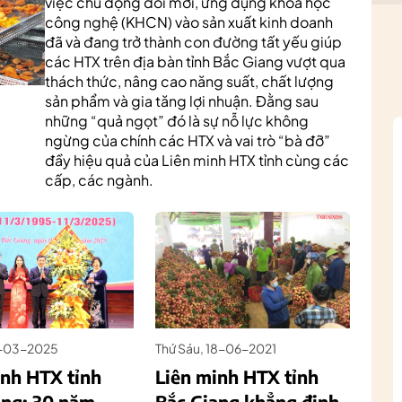
việc chủ động đổi mới, ứng dụng khoa học
công nghệ (KHCN) vào sản xuất kinh doanh
đã và đang trở thành con đường tất yếu giúp
các HTX trên địa bàn tỉnh Bắc Giang vượt qua
thách thức, nâng cao năng suất, chất lượng
sản phẩm và gia tăng lợi nhuận. Đằng sau
những “quả ngọt” đó là sự nỗ lực không
ngừng của chính các HTX và vai trò “bà đỡ”
đầy hiệu quả của Liên minh HTX tỉnh cùng các
cấp, các ngành.
5-03-2025
Thứ Sáu, 18-06-2021
inh HTX tỉnh
Liên minh HTX tỉnh
ang: 30 năm
Bắc Giang khẳng định