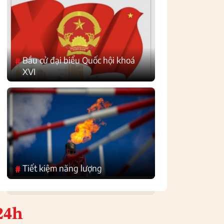
Bầu cử đại biểu Quốc hội khoá
#
XVI
Tiết kiệm năng lượng
#
24h