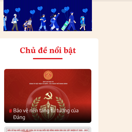
Chủ đề nổi bật
Bảo vệ nền tảng tư tưởng của
#
Đảng