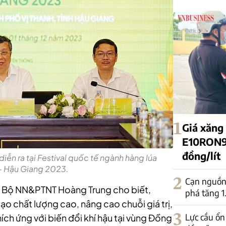
1
Giá xăng
E10RON95
đồng/lít
iễn ra tại Festival quốc tế ngành hàng lúa
- Hậu Giang 2023.
2
Cạn nguồn 
ng Bộ NN&PTNT Hoàng Trung cho biết,
phá tăng 
gạo chất lượng cao, nâng cao chuỗi giá trị,
3
Lực cầu ổn
ích ứng với biến đổi khí hậu tại vùng Đồng