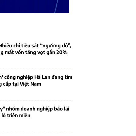
iều chỉ tiêu sát “ngưỡng đỏ”,
ng mất vốn tăng vọt gần 20%
n' công nghiệp Hà Lan đang tìm
 cấp tại Việt Nam
uy" nhóm doanh nghiệp báo lãi
lỗ triền miên