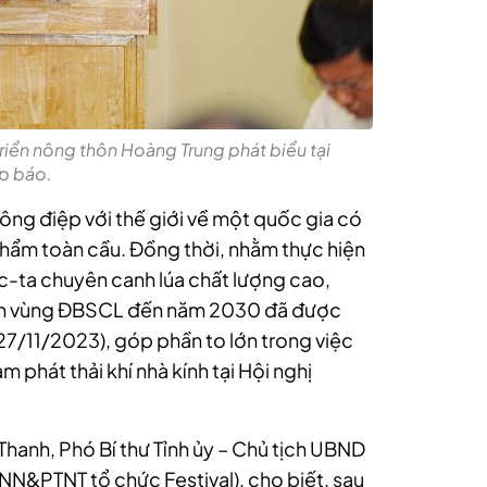
riển nông thôn Hoàng Trung phát biểu tại
p báo.
hông điệp với thế giới về một quốc gia có
phẩm toàn cầu. Đồng thời, nhằm thực hiện
éc-ta chuyên canh lúa chất lượng cao,
anh vùng ĐBSCL đến năm 2030 đã được
̀y 27/11/2023), góp phần to lớn trong việc
 phát thải khí nhà kính tại Hội nghị
hanh, Phó Bí thư Tỉnh ủy – Chủ tịch UBND
 NN&PTNT tổ chức Festival), cho biết, sau