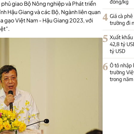
đồng/kg
phủ giao Bộ Nông nghiệp và Phát triển
nh Hậu Giang và các Bộ, Ngành liên quan
4
Giá cà phê
úa gạo Việt Nam - Hậu Giang 2023, với
trường đi
ệt”.
5
Xuất khẩu 
42,8 tỷ US
tỷ USD
6
Ô tô nhập 
trường Việ
trong năm