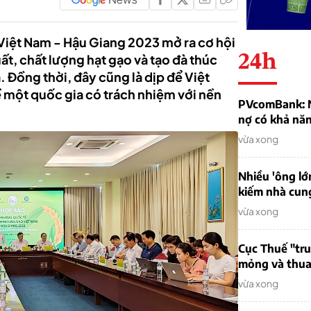
 Việt Nam - Hậu Giang 2023 mở ra cơ hội
24h
ất, chất lượng hạt gạo và tạo đà thúc
 Đồng thời, đây cũng là dịp để Việt
ề một quốc gia có trách nhiệm với nền
PVcomBank: Nh
nợ có khả nă
vừa xong
Nhiều 'ông lớ
kiếm nhà cung
vừa xong
Cục Thuế "tr
mỏng và thua 
vừa xong