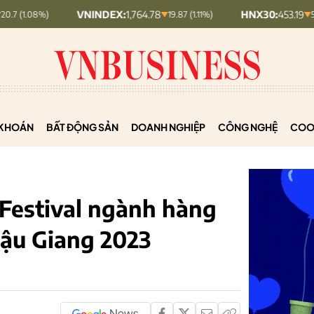
VNINDEX:
1,764.78
HNX30:
453.19
19.87 (1.11%)
5.87 (1.28%)
KHOÁN
BẤT ĐỘNG SẢN
DOANH NGHIỆP
CÔNG NGHỆ
COO
 Festival ngành hàng
Hậu Giang 2023