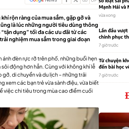
sơ loạt sai ph
Mạnh Hải và 
vừa xong
khí rộn ràng của mua sắm, gặp gỡ và
cũng là lúc những người tiêu dùng thông
Lần đầu vượt 
à “tận dụng” tối đa các ưu đãi từ các
chinh phục th
trải nghiệm mua sắm trong giai đoạn
7 giờ trước
m ánh đèn rực rỡ trên phố, những buổi hẹn
Từ chuyện khở
 sôi động hơn hẳn. Cùng với không khí lễ
đến bài học v
gỡ, di chuyển và du lịch – những trải
7 giờ trước
ng xem các bạn trẻ vừa sành điệu, vừa biết
ể việc chi tiêu trong mùa cao điểm cuối