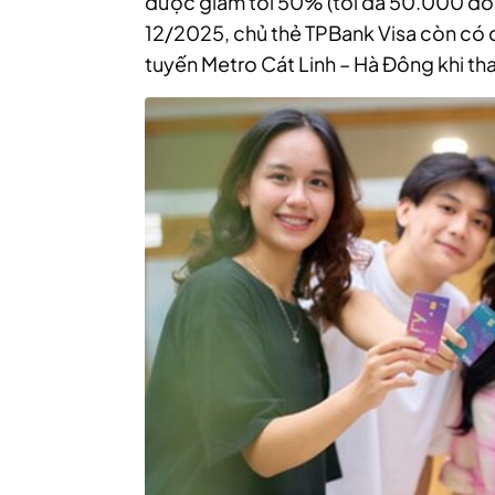
được giảm tới 50% (tối đa 50.000 đồn
12/2025, chủ thẻ TPBank Visa còn có c
tuyến Metro Cát Linh – Hà Đông khi t