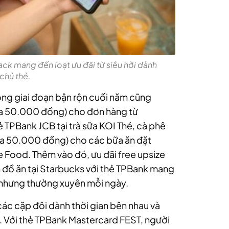
ck mang đến loạt ưu đãi từ siêu hời dành
chủ thẻ.
ong giai đoạn bận rộn cuối năm cũng
 đa 50.000 đồng) cho đơn hàng từ
TPBank JCB tại trà sữa KOI Thé, cà phê
đa 50.000 đồng) cho các bữa ăn đặt
Food. Thêm vào đó, ưu đãi free upsize
 đồ ăn tại Starbucks với thẻ TPBank mang
ỏ nhưng thường xuyên mỗi ngày.
các cặp đôi dành thời gian bên nhau và
. Với thẻ TPBank Mastercard FEST, người