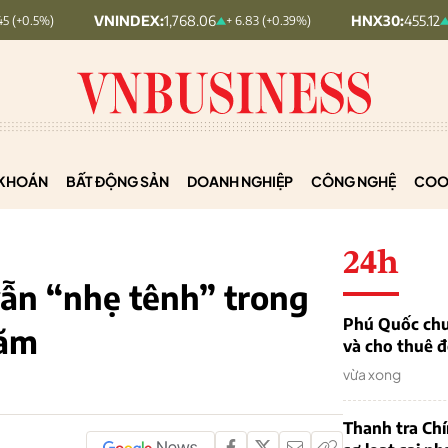
NINDEX:
1,768.06
HNX30:
455.12
+ 6.83 (+0.39%)
+ 1.63 (+0.36%)
KHOÁN
BẤT ĐỘNG SẢN
DOANH NGHIỆP
CÔNG NGHỆ
COO
24h
vẫn “nhẹ tênh” trong
Phú Quốc chu
năm
và cho thuê đ
vừa xong
Thanh tra Ch