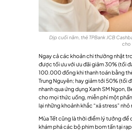
Dịp cuối năm, thẻ TPBank JCB Cashba
cho 
Ngay cả các khoản chi thường nhật tr
được tối ưu với ưu đãi giảm 30% (tối
100.000 đồng khi thanh toán bằng thẻ 
Trung Nguyên; hay giảm tới 50% (tối 
nhanh qua ứng dụng Xanh SM Ngon, Be 
cho mọi thức uống, miễn phí một phần
lại những khoảnh khắc “xả stress” nh
Mùa Tết cũng là thời điểm lý tưởng để 
khám phá các bộ phim bom tấn tại rạp