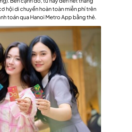
g). Bên cạnh đó, từ nay đến hết tháng
ơ hội di chuyển hoàn toàn miễn phí trên
hanh toán qua Hanoi Metro App bằng thẻ.