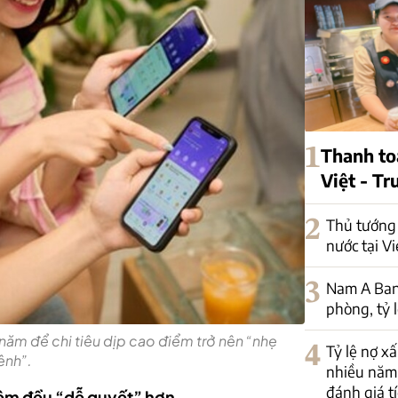
1
Thanh to
Việt - T
2
Thủ tướng 
nước tại V
3
Nam A Ban
phòng, tỷ 
năm để chi tiêu dịp cao điểm trở nên “nhẹ
4
Tỷ lệ nợ x
ênh”.
nhiều năm
đánh giá tí
hiệm đều “dễ quyết” hơn