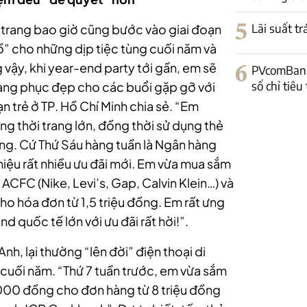
5
Lãi suất t
i trang bao giờ cũng bước vào giai đoạn
ồ” cho những dịp tiệc tùng cuối năm và
ậy, khi year-end party tới gần, em sẽ
6
PVcomBank
số chỉ tiêu
rang phục đẹp cho các buổi gặp gỡ với
 trẻ ở TP. Hồ Chí Minh chia sẻ. “Em
ng thời trang lớn, đồng thời sử dụng thẻ
àng. Cứ Thứ Sáu hàng tuần là Ngân hàng
iệu rất nhiều ưu đãi mới. Em vừa mua sắm
ACFC (Nike, Levi’s, Gap, Calvin Klein…) và
o hóa đơn từ 1,5 triệu đồng. Em rất ưng
d quốc tế lớn với ưu đãi rất hời!”.
h, lại thường “lên đời” điện thoại di
 cuối năm. “Thứ 7 tuần trước, em vừa sắm
000 đồng cho đơn hàng từ 8 triệu đồng