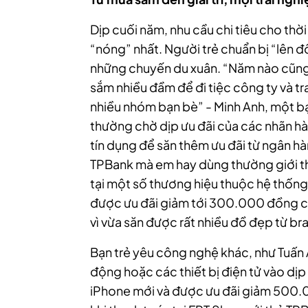
Dịp cuối năm, nhu cầu chi tiêu cho thờ
“nóng” nhất. Người trẻ chuẩn bị “lên đ
những chuyến du xuân. “Năm nào cũng v
sắm nhiều đầm để đi tiệc công ty và t
nhiều nhóm bạn bè” - Minh Anh, một bạn
thường chờ dịp ưu đãi của các nhãn hà
tín dụng để săn thêm ưu đãi từ ngân h
TPBank mà em hay dùng thường giới th
tại một số thương hiệu thuộc hệ thống 
được ưu đãi giảm tới 300.000 đồng ch
vì vừa săn được rất nhiều đồ đẹp từ bran
Bạn trẻ yêu công nghệ khác, như Tuấn An
động hoặc các thiết bị điện tử vào dịp
iPhone mới và được ưu đãi giảm 500.