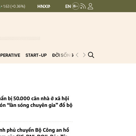
HNXINDEX:
293.44
UPCOMINDEX:
126.99
+ 0.25 (+0.09%)
PERATIVE
START-UP
ĐỜI SỐNG
PODCAST
VNCOOP
ẩn bị 50.000 căn nhà ở xã hội
ón “làn sóng chuyên gia” đổ bộ
ính phủ chuyển Bộ Công an hồ