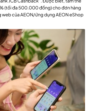
PBank JCB Cashback”. Được biết, tấm thẻ
0% (tối đa 500.000 đồng) cho đơn hàng
 trang web của AEON/ứng dụng AEON eShop