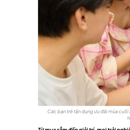
Các bạn trẻ tận dụng ưu đãi mùa cuối 
t
Từ mua sắm đến giải trí, mọi trải ng