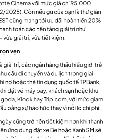
otte Cinema với mức giá chỉ 95.000
2/2025). Còn nếu gu của bạn là thư giãn
 FEST cũng mang tới ưu đãi hoàn tiền 20%
anh toán các nền tảng giải trí như
ừa giải trí, vừa tiết kiệm.
trọn vẹn
iải trí, các ngân hàng thấu hiểu giới trẻ
hu cầu di chuyển và du lịch trong giai
hi nợ hoặc thẻ tín dụng quốc tế TPBank,
khi đặt vé máy bay, khách sạn hoặc khu
Agoda, Klook hay Trip.com, với mức giảm
ầu bằng sự háo hức thay vì nỗi lo chi phí.
 ngày cũng trở nên tiết kiệm hơn khi thanh
trên ứng dụng đặt xe Be hoặc Xanh SM sẽ