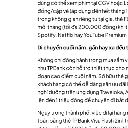
dùng có thể xem phim tại CGV hoặc L
đồng/cặp vé (áp dụng đến hết tháng 1
trong không gian riêng tư tại gia, thẻ
mỗi tháng (tối đa 200.000 đồng) khi th
Spotify, Netflix hay YouTube Premium – v
Di chuyển cuối năm, gần hay xa đều 
Không chỉ đồng hành trong mua sắm và g
như TPBank còn hỗ trợ thiết thực cho n
đoạn cao điểm cuối năm. Sở hữu thẻ g
khách hàng có thể dễ dàng săn ưu đãi 
nghỉ dưỡng trên ứng dụng Traveloka, 
lên đến 1 triệu đồng để chuyến đi bắt đ
Ngay trong thành phố, việc đi lại hàng
toán bằng thẻ TPBank Visa Flash 2in1 