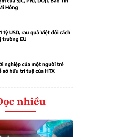
ạm của SJC, PNJ, DOJI, Bảo Tín
Mi Hồng
1 tỷ USD, rau quả Việt đổi cách
ị trường EU
i nghiệp của một người trẻ
ề sở hữu trí tuệ của HTX
Đọc nhiều