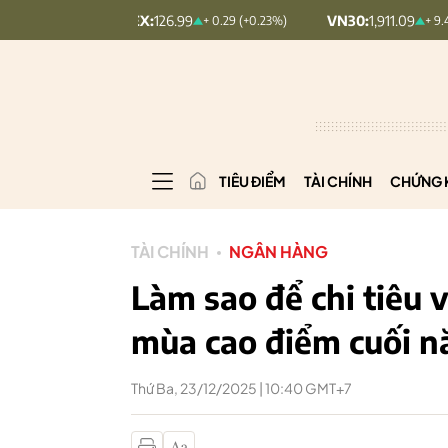
NDEX:
126.99
VN30:
1,911.09
V
+ 0.29 (+0.23%)
+ 9.45 (+0.5%)
TIÊU ĐIỂM
TÀI CHÍNH
CHỨNG 
TÀI CHÍNH
NGÂN HÀNG
Làm sao để chi tiêu 
mùa cao điểm cuối 
Thứ Ba, 23/12/2025 | 10:40 GMT+7