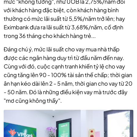
mức "không tưởng", như UOB là 2,75%/năm đối
với khách hàng đặc biệt, còn khách hàng bình
thường có mức lãi suất từ 5,5%/năm trở lên; hay
Eximbank đưa ra lãi suất từ 3,68%/năm, cố định
trong 36 tháng cho khách hàng trẻ...
Đáng chú ý, mức lãi suất cho vay mua nhà thấp
được các ngân hàng duy trì từ đầu năm đến nay.
Cùng với đó,
cuộc cạnh tranh khiến tỷ lệ cho vay
cũng tăng lên 90 - 100% tài sản thế chấp; thời gian
ân hạn kéo dài lên 2 - 5 năm, thời gian cho vay từ 20
- 50 năm. Đó là những điều kiện vay mà trước đây
"mơ cũng không thấy".