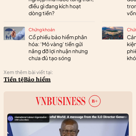
điều gì đang kích hoạt
tro
dòng tiền?
vốn
Chứng khoán
Chứ
Cổ phiếu bảo hiểm phân
Cản
hóa: ‘Mỏ vàng’ tiền gửi
kiệ
nâng đỡ lợi nhuận nhưng
phi
chưa đủ tạo sóng
khó
Xem thêm bài viết tại:
Tiền tệ
Bảo hiểm