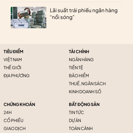
Lãi suất trái phiếu ngân hàng
“nổi sóng”
TIÊU ĐIỂM
TÀI CHÍNH
VIỆT NAM
NGÂN HÀNG
THẾ GIỚI
TIỀN TỆ
ĐỊA PHƯƠNG
BẢO HIỂM
THUẾ, NGÂN SÁCH
KINH DOANH SỐ
CHỨNG KHOÁN
BẤT ĐỘNG SẢN
24H
TIN TỨC
CỔ PHIẾU
DỰ ÁN
GIAO DỊCH
TOÀN CẢNH