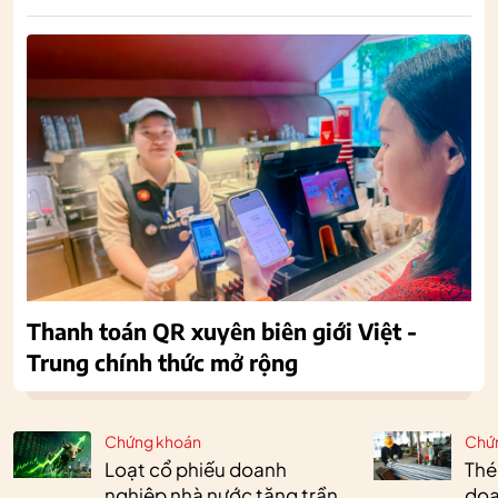
Thanh toán QR xuyên biên giới Việt -
Trung chính thức mở rộng
Chứng khoán
Chứ
Loạt cổ phiếu doanh
Thé
nghiệp nhà nước tăng trần,
doa