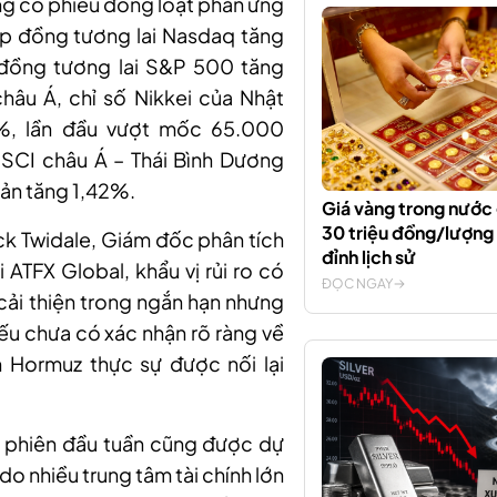
ng cổ phiếu đồng loạt phản ứng
ợp đồng tương lai Nasdaq tăng
đồng tương lai S&P 500 tăng
hâu Á, chỉ số Nikkei của Nhật
%, lần đầu vượt mốc 65.000
SCI châu Á – Thái Bình Dương
ản tăng 1,42%.
Giá vàng trong nước
30 triệu đồng/lượng 
k Twidale, Giám đốc phân tích
đỉnh lịch sử
i ATFX Global, khẩu vị rủi ro có
ĐỌC NGAY
 cải thiện trong ngắn hạn nhưng
nếu chưa có xác nhận rõ ràng về
n Hormuz thực sự được nối lại
 phiên đầu tuần cũng được dự
do nhiều trung tâm tài chính lớn