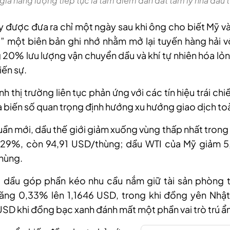
giá năng lượng tiếp tục là tâm điểm dẫn dắt tâm lý nhà đầu t
y được đưa ra chỉ một ngày sau khi ông cho biết Mỹ và
t” một biên bản ghi nhớ nhằm mở lại tuyến hàng hải 
20% lưu lượng vận chuyển dầu và khí tự nhiên hóa lỏ
iến sự.
h thị trường liên tục phản ứng với các tín hiệu trái chiề
là biến số quan trọng định hướng xu hướng giao dịch to
ần mới, dầu thế giới giảm xuống vùng thấp nhất trong 
,29%, còn 94,91 USD/thùng; dầu WTI của Mỹ giảm 
hùng.
 dầu góp phần kéo nhu cầu nắm giữ tài sản phòng t
ăng 0,33% lên 1,1646 USD, trong khi đồng yên Nhật
SD khi đồng bạc xanh đánh mất một phần vai trò trú ẩn