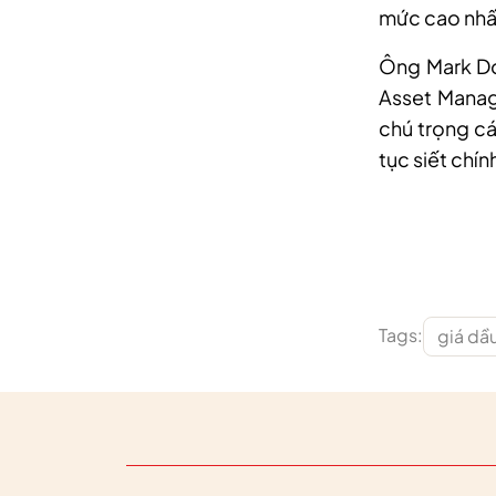
mức cao nhất 
Ông Mark Do
Asset Manag
chú trọng cá
tục siết chín
Tags:
giá dầu