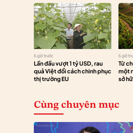
6 giờ trước
6 giờ tr
Lần đầu vượt 1 tỷ USD, rau
Từ ch
quả Việt đổi cách chinh phục
một n
thị trường EU
sở hữ
Cùng chuyên mục