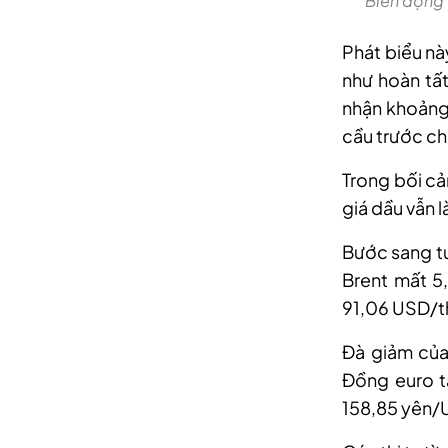
Biến động 
Phát biểu nà
như hoàn tấ
nhận khoảng 
cầu trước ch
Trong bối cản
giá dầu vẫn 
Bước sang tu
Brent mất 5
91,06 USD/t
Đà giảm của
Đồng euro t
158,85 yên/U