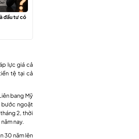
à đầu tư có
p lực giá cả
iền tệ tại cả
 Liên bang Mỹ
là bước ngoặt
tháng 2, thời
g năm nay.
ạn 30 năm lên