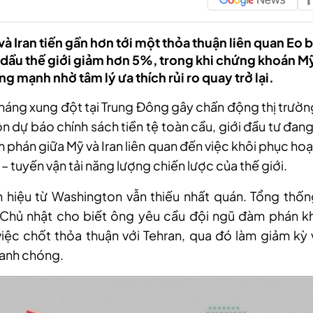
à Iran tiến gần hơn tới một thỏa thuận liên quan Eo
 dầu thế giới giảm hơn 5%, trong khi chứng khoán M
ng mạnh nhờ tâm lý ưa thích rủi ro quay trở lại.
háng xung đột tại Trung Đông gây chấn động thị trườ
ộn dự báo chính sách tiền tệ toàn cầu, giới đầu tư đang
m phán giữa Mỹ và Iran liên quan đến việc khôi phục ho
– tuyến vận tải năng lượng chiến lược của thế giới.
ín hiệu từ Washington vẫn thiếu nhất quán. Tổng th
Chủ nhật cho biết ông yêu cầu đội ngũ đàm phán k
việc chốt thỏa thuận với Tehran, qua đó làm giảm kỳ
hanh chóng.