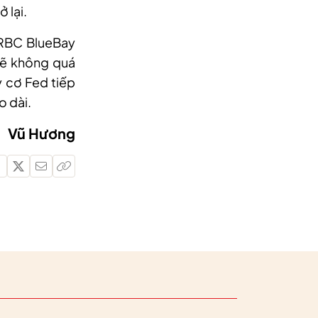
 lại.
 RBC BlueBay
sẽ không quá
y cơ Fed tiếp
o dài.
Vũ Hương