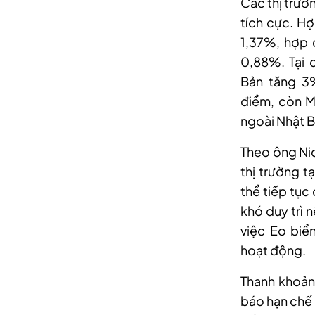
Các thị trườ
tích cực. H
1,37%, hợp 
0,88%. Tại c
Bản tăng 3
điểm, còn M
ngoài Nhật B
Theo ông Nic
thị trường tạ
thể tiếp tục
khó duy trì 
việc Eo biể
hoạt động.
Thanh khoản
báo hạn chế 