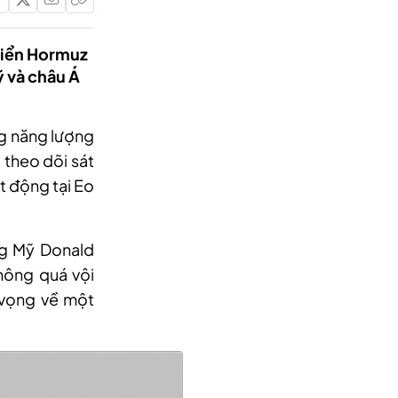
 biển Hormuz
ỹ và châu Á
ng năng lượng
 theo dõi sát
ạt động tại Eo
ống Mỹ Donald
hông quá vội
 vọng về một