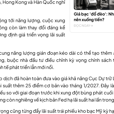
, Hong Kong và Hàn Quốc nghỉ
Giá bạc 'đổ đèo': Nh
nên xuống tiền?
ộng tới năng lượng, cuộc xung
ĐỌC NGAY
ông còn làm thay đổi đáng kể
ờng định giá triển vọng lãi suất
cung năng lượng gián đoạn kéo dài có thể tạo thêm á
ng, buộc nhà đầu tư điều chỉnh kỳ vọng chính sách t
 tế phát triển lẫn mới nổi.
ao dịch đã hoàn toàn đưa vào giá khả năng Cục Dự trữ
ãi suất thêm 25 điểm cơ bản vào tháng 1/2027. Đây 
ếu so với giai đoạn trước khi xung đột bùng phát cuối 
ng còn nghiêng về kịch bản Fed hạ lãi suất hai lần tron
trọng cũng từng đẩy lãi suất trái phiếu kho bạc Mỹ kỳ h