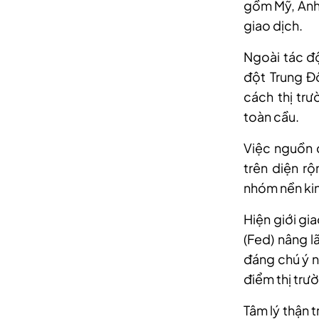
gồm Mỹ, Anh
giao dịch.
Ngoài tác đ
đột Trung Đ
cách thị trư
toàn cầu.
Việc nguồn 
trên diện rộ
nhóm nền kinh
Hiện giới gi
(Fed) nâng l
đáng chú ý n
điểm thị trườ
Tâm lý thận 