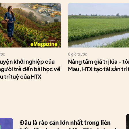
ước
6 giờ trước
uyện khởi nghiệp của
Nâng tầm giá trị lúa - t
gười trẻ đến bài học về
Mau, HTX tạo tài sản trí
u trí tuệ của HTX
Đâu là rào cản lớn nhất trong liên