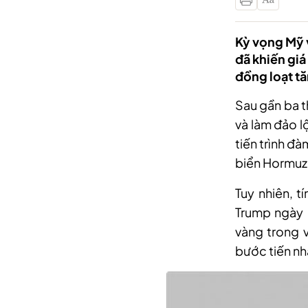
Kỳ vọng Mỹ v
đã khiến giá
đồng loạt tă
Sau gần ba t
và làm đảo l
tiến trình đà
biển Hormuz 
Tuy nhiên, t
Trump ngày 
vàng trong 
bước tiến n