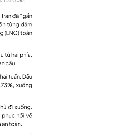
ư toàn cầu.
 Iran đã “gần
vốn từng đảm
ng (LNG) toàn
u từ hai phía,
àn cầu.
hai tuần. Dầu
5,73%, xuống
hủ đi xuống.
 phục hồi về
 an toàn.