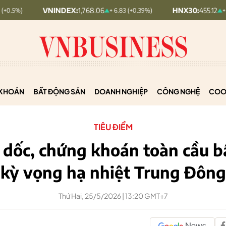
VNINDEX:
1,768.06
HNX30:
455.12
+ 6.83 (+0.39%)
+ 1.63 (+0.36%)
KHOÁN
BẤT ĐỘNG SẢN
DOANH NGHIỆP
CÔNG NGHỆ
COO
TIÊU ĐIỂM
o dốc, chứng khoán toàn cầu b
kỳ vọng hạ nhiệt Trung Đông
Thứ Hai, 25/5/2026 | 13:20 GMT+7