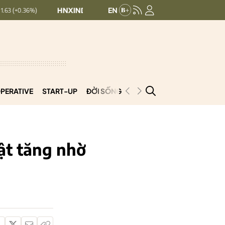
HNXINDEX:
293.44
UPCOMINDEX:
126.99
+ 0.25 (+0.09%)
PERATIVE
START-UP
ĐỜI SỐNG
PODCAST
VNCOOP
ật tăng nhờ