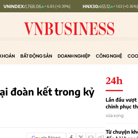
.06
HNX30:
455.12
HNXINDEX
+ 6.83 (+0.39%)
+ 1.63 (+0.36%)
KHOÁN
BẤT ĐỘNG SẢN
DOANH NGHIỆP
CÔNG NGHỆ
COO
24h
ại đoàn kết trong kỷ
Lần đầu vượt 
chinh phục th
vừa xong
Từ chuyện khở