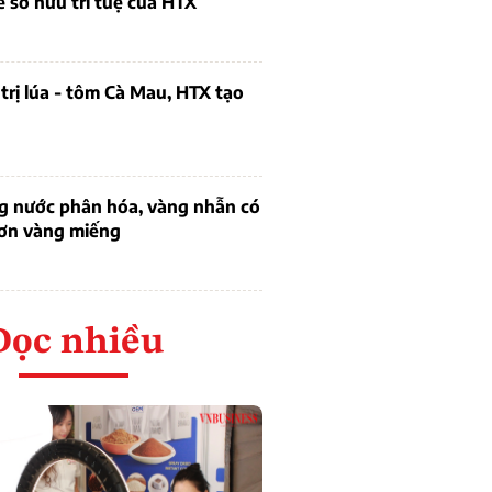
ề sở hữu trí tuệ của HTX
trị lúa - tôm Cà Mau, HTX tạo
ng nước phân hóa, vàng nhẫn có
hơn vàng miếng
Đọc nhiều