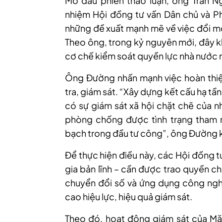
Mở đầu phiên thảo luận, ông Trần N
nhiệm Hội đồng tư vấn Dân chủ và P
những đề xuất mạnh mẽ về việc đổi mớ
Theo ông, trong kỷ nguyên mới, đây k
cơ chế kiểm soát quyền lực nhà nước 
Ông Đường nhấn mạnh việc hoàn thiện 
tra, giám sát. “Xây dựng kết cấu hạ tầng
có sự giám sát xã hội chặt chẽ của n
phòng chống được tình trạng tham n
bạch trong đầu tư công”, ông Đường 
Để thực hiện điều này, các Hội đồng t
gia bản lĩnh – cần được trao quyền c
chuyển đổi số và ứng dụng công nghệ
cao hiệu lực, hiệu quả giám sát.
Theo đó, hoạt động giám sát của Mặt