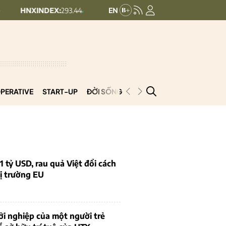
:
293.44
UPCOMINDEX:
126.99
+ 0.25 (+0.09%)
+ 0.29 (+0.23%)
PERATIVE
START-UP
ĐỜI SỐNG
PODCAST
VNCOOP
1 tỷ USD, rau quả Việt đổi cách
ị trường EU
i nghiệp của một người trẻ