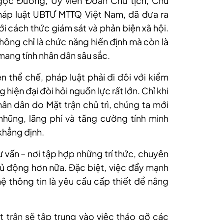
gọc Đường, Ủy viên Đoàn Chủ tịch, Chủ
háp luật UBTƯ MTTQ Việt Nam, đã đưa ra
i cách thức giám sát và phản biện xã hội.
hông chỉ là chức năng hiến định mà còn là
mang tính nhân dân sâu sắc.
thể chế, pháp luật phải đi đôi với kiểm
 hiện đại đòi hỏi nguồn lực rất lớn. Chỉ khi
hân dân do Mặt trận chủ trì, chúng ta mới
hũng, lãng phí và tăng cường tính minh
khẳng định.
ư vấn – nơi tập hợp những trí thức, chuyên
hủ động hơn nữa. Đặc biệt, việc đẩy mạnh
 thông tin là yêu cầu cấp thiết để nâng
 trận sẽ tập trung vào việc tháo gỡ các