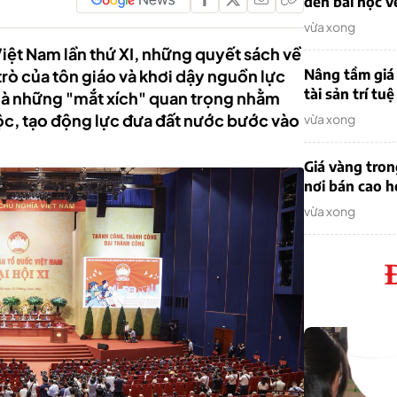
đến bài học v
vừa xong
Việt Nam lần thứ XI, những quyết sách về
 trò của tôn giáo và khơi dậy nguồn lực
Nâng tầm giá 
tài sản trí tuệ
 là những "mắt xích" quan trọng nhằm
tộc, tạo động lực đưa đất nước bước vào
vừa xong
Giá vàng tro
nơi bán cao 
vừa xong