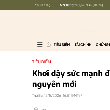
VN30:
1,911.09
VNINDEX:
1,768
+ 0.29 (+0.23%)
+ 9.45 (+0.5%)
TIÊU ĐIỂM
TÀI CHÍNH
CHỨNG 
TIÊU ĐIỂM
Khơi dậy sức mạnh đ
nguyên mới
Thứ Ba, 12/5/2026 | 16:51 GMT+7