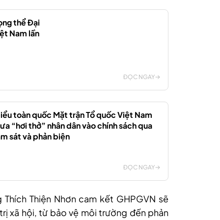
ọng thể Đại
ệt Nam lần
ĐỌC NGAY
 biểu toàn quốc Mặt trận Tổ quốc Việt Nam
Đưa “hơi thở” nhân dân vào chính sách qua
ám sát và phản biện
ĐỌC NGAY
g Thích Thiện Nhơn cam kết GHPGVN sẽ
trị xã hội, từ bảo vệ môi trường đến phản