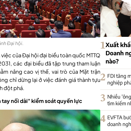
nh Đại hội.
1
Xuất khẩu
Doanh ng
 việc của Đại hội đại biểu toàn quốc MTTQ
nào?
2031, các đại biểu đã tập trung tham luận
ằm nâng cao vị thế, vai trò của Mặt trận
2
FDI tăng m
ông chỉ dừng lại ở việc đánh giá thành tựu
nghiệp phải
h đột phá.
3
Nhiều 'ông
 tay nối dài" kiểm soát quyền lực
tìm kiếm n
4
EVFTA bướ
doanh nghi