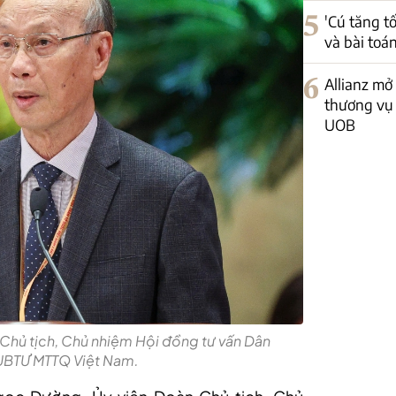
5
'Cú tăng t
và bài toá
6
Allianz mở
thương vụ 
UOB
Chủ tịch, Chủ nhiệm Hội đồng tư vấn Dân
 UBTƯ MTTQ Việt Nam.