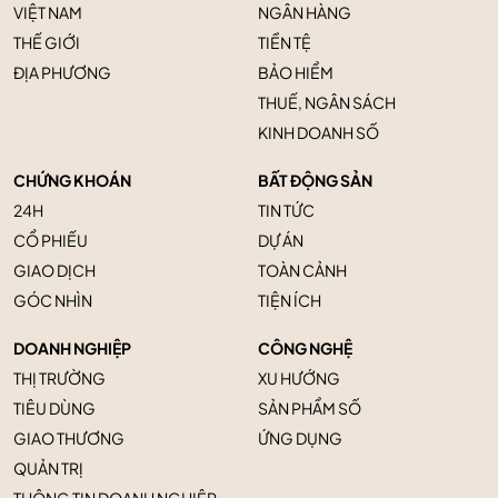
VIỆT NAM
NGÂN HÀNG
THẾ GIỚI
TIỀN TỆ
ĐỊA PHƯƠNG
BẢO HIỂM
THUẾ, NGÂN SÁCH
KINH DOANH SỐ
CHỨNG KHOÁN
BẤT ĐỘNG SẢN
24H
TIN TỨC
CỔ PHIẾU
DỰ ÁN
GIAO DỊCH
TOÀN CẢNH
GÓC NHÌN
TIỆN ÍCH
DOANH NGHIỆP
CÔNG NGHỆ
THỊ TRƯỜNG
XU HƯỚNG
TIÊU DÙNG
SẢN PHẨM SỐ
GIAO THƯƠNG
ỨNG DỤNG
QUẢN TRỊ