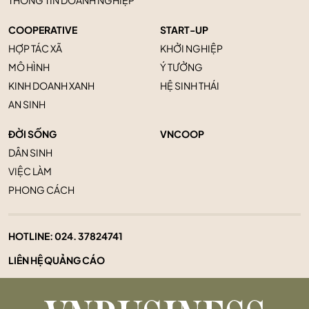
THÔNG TIN DOANH NGHIỆP
COOPERATIVE
START-UP
HỢP TÁC XÃ
KHỞI NGHIỆP
MÔ HÌNH
Ý TƯỞNG
KINH DOANH XANH
HỆ SINH THÁI
AN SINH
ĐỜI SỐNG
VNCOOP
DÂN SINH
VIỆC LÀM
PHONG CÁCH
HOTLINE:
024. 37824741
LIÊN HỆ QUẢNG CÁO