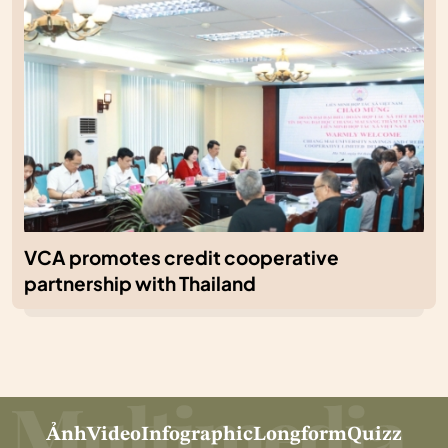
VCA promotes credit cooperative
partnership with Thailand
Ảnh
Video
Infographic
Longform
Quizz