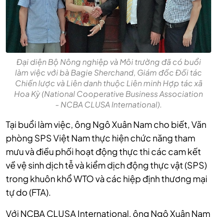
Đại diện Bộ Nông nghiệp và Môi trường đã có buổi
làm việc với bà Bagie Sherchand, Giám đốc Đối tác
Chiến lược và Liên danh thuộc Liên minh Hợp tác xã
Hoa Kỳ (National Cooperative Business Association
- NCBA CLUSA International).
Tại buổi làm việc, ông Ngô Xuân Nam cho biết, Văn
phòng SPS Việt Nam thực hiện chức năng tham
mưu và điều phối hoạt động thực thi các cam kết
về vệ sinh dịch tễ và kiểm dịch động thực vật (SPS)
trong khuôn khổ WTO và các hiệp định thương mại
tự do (FTA).
Với NCBA CLUSA International, ông Ngô Xuân Nam