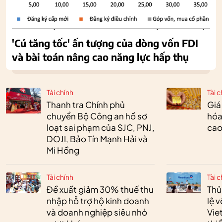
'Cú tăng tốc' ấn tượng của dòng vốn FDI
và bài toán nâng cao năng lực hấp thụ
Tài chính
Tài c
Thanh tra Chính phủ
Giá
chuyển Bộ Công an hồ sơ
hóa
loạt sai phạm của SJC, PNJ,
cao
DOJI, Bảo Tín Mạnh Hải và
Mi Hồng
Tài chính
Tài c
Đề xuất giảm 30% thuế thu
Thủ
nhập hỗ trợ hộ kinh doanh
lệ 
và doanh nghiệp siêu nhỏ
Vie