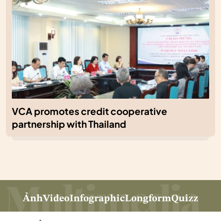
VCA promotes credit cooperative
partnership with Thailand
Ảnh
Video
Infographic
Longform
Quizz