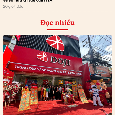
về sở hữu trí tuệ của HTX
20 giờ trước
Đọc nhiều