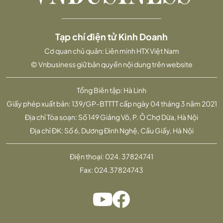
Tạp chí điện tử Kinh Doanh
Cơ quan chủ quản: Liên minh HTX Việt Nam
© Vnbusiness giữ bản quyền nội dung trên website
Tổng Biên tập: Hà Linh
Giấy phép xuất bản: 139/GP-BTTTT cấp ngày 04 tháng 3 năm 2021
Địa chỉ Tòa soạn: Số 149 Giảng Võ, P. Ô Chợ Dừa, Hà Nội
Địa chỉ ĐK: Số 6, Dương Đình Nghệ, Cầu Giấy, Hà Nội
Điện thoại:
024. 37824741
Fax:
024.37824743