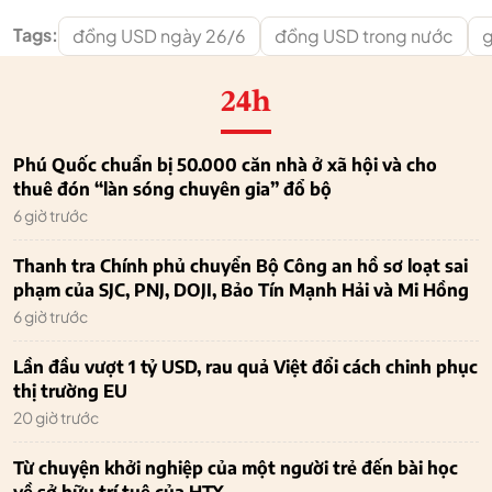
Tags:
đồng USD ngày 26/6
đồng USD trong nước
g
24h
Phú Quốc chuẩn bị 50.000 căn nhà ở xã hội và cho
thuê đón “làn sóng chuyên gia” đổ bộ
6 giờ trước
Thanh tra Chính phủ chuyển Bộ Công an hồ sơ loạt sai
phạm của SJC, PNJ, DOJI, Bảo Tín Mạnh Hải và Mi Hồng
6 giờ trước
Lần đầu vượt 1 tỷ USD, rau quả Việt đổi cách chinh phục
thị trường EU
20 giờ trước
Từ chuyện khởi nghiệp của một người trẻ đến bài học