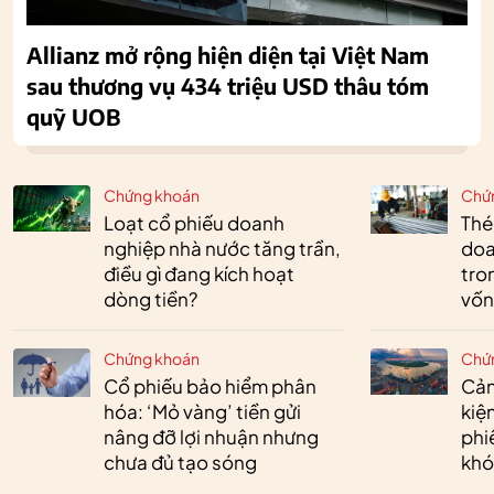
Allianz mở rộng hiện diện tại Việt Nam
sau thương vụ 434 triệu USD thâu tóm
quỹ UOB
Chứng khoán
Chứ
Loạt cổ phiếu doanh
Thé
nghiệp nhà nước tăng trần,
doa
điều gì đang kích hoạt
tro
dòng tiền?
vốn
Chứng khoán
Chứ
Cổ phiếu bảo hiểm phân
Cản
hóa: ‘Mỏ vàng’ tiền gửi
kiệ
nâng đỡ lợi nhuận nhưng
phi
chưa đủ tạo sóng
khó