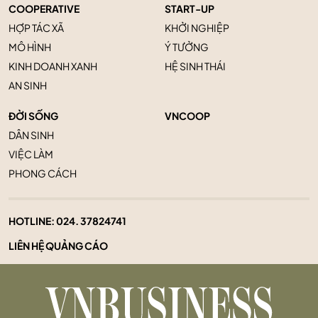
COOPERATIVE
START-UP
HỢP TÁC XÃ
KHỞI NGHIỆP
MÔ HÌNH
Ý TƯỞNG
KINH DOANH XANH
HỆ SINH THÁI
AN SINH
ĐỜI SỐNG
VNCOOP
DÂN SINH
VIỆC LÀM
PHONG CÁCH
HOTLINE:
024. 37824741
LIÊN HỆ QUẢNG CÁO