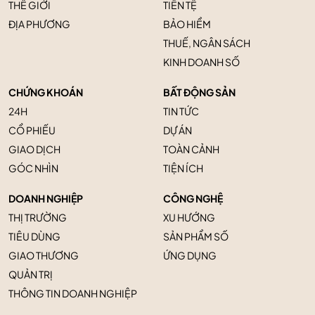
THẾ GIỚI
TIỀN TỆ
ĐỊA PHƯƠNG
BẢO HIỂM
THUẾ, NGÂN SÁCH
KINH DOANH SỐ
CHỨNG KHOÁN
BẤT ĐỘNG SẢN
24H
TIN TỨC
CỔ PHIẾU
DỰ ÁN
GIAO DỊCH
TOÀN CẢNH
GÓC NHÌN
TIỆN ÍCH
DOANH NGHIỆP
CÔNG NGHỆ
THỊ TRƯỜNG
XU HƯỚNG
TIÊU DÙNG
SẢN PHẨM SỐ
GIAO THƯƠNG
ỨNG DỤNG
QUẢN TRỊ
THÔNG TIN DOANH NGHIỆP