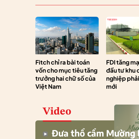
Fitch chỉ ra bài toán
FDI tăng mạ
vốn cho mục tiêu tăng
đầu tư khu
trưởng hai chữ số của
nghiệp phải 
Việt Nam
mới
Video
Đưa thổ cẩm Mường