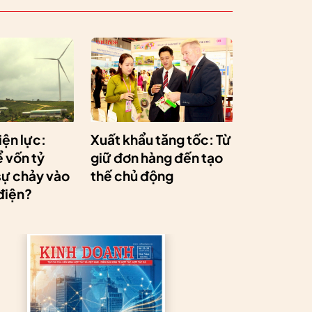
iện lực:
Xuất khẩu tăng tốc: Từ
 vốn tỷ
giữ đơn hàng đến tạo
sự chảy vào
thế chủ động
điện?