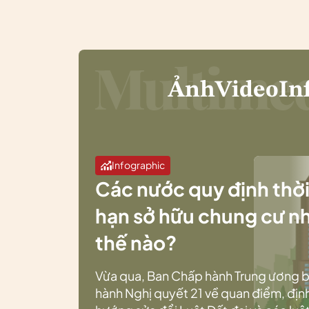
Ảnh
Video
In
Infographic
Các nước quy định thờ
hạn sở hữu chung cư n
thế nào?
Vừa qua, Ban Chấp hành Trung ương 
hành Nghị quyết 21 về quan điểm, địn