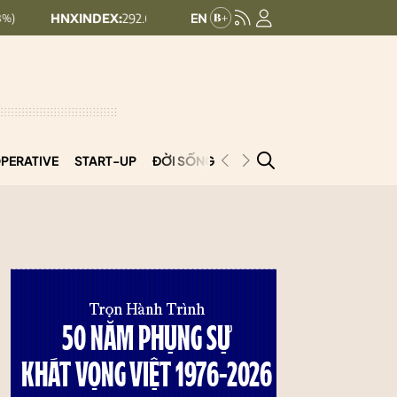
XINDEX:
292.64
UPCOMINDEX:
127.17
8.56 (2.84%)
+ 0.03 (+0.02%
PERATIVE
START-UP
ĐỜI SỐNG
PODCAST
VNCOOP