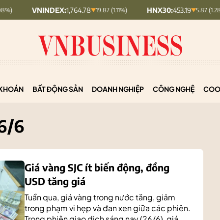
NINDEX:
1,764.78
HNX30:
453.19
HN
19.87 (1.11%)
5.87 (1.28%)
KHOÁN
BẤT ĐỘNG SẢN
DOANH NGHIỆP
CÔNG NGHỆ
COO
6/6
Giá vàng SJC ít biến động, đồng
USD tăng giá
Tuần qua, giá vàng trong nước tăng, giảm
trong phạm vi hẹp và đan xen giữa các phiên.
Trong phiên giao dịch sáng nay (26/6), giá