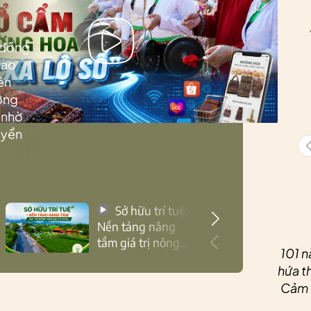
 đồng
Lào
ên
ướng
 nhờ
uyển
Sở hữu trí tuệ:
Nền tảng nâng
tầm giá trị nông
101 n
sản Thái Nguyên
hứa th
Cảm ơ