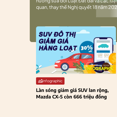
hướng sửa đổi Luật Đất đai và các luật
quan, thay thế Nghị quyết 18 năm 202
Infographic
Làn sóng giảm giá SUV lan rộng,
Mazda CX-5 còn 666 triệu đồng