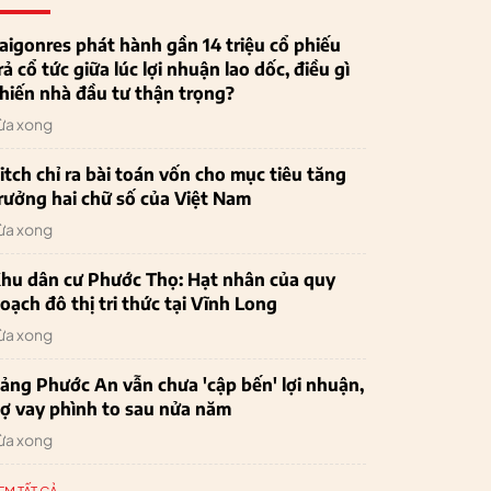
aigonres phát hành gần 14 triệu cổ phiếu
rả cổ tức giữa lúc lợi nhuận lao dốc, điều gì
hiến nhà đầu tư thận trọng?
ừa xong
itch chỉ ra bài toán vốn cho mục tiêu tăng
rưởng hai chữ số của Việt Nam
ừa xong
hu dân cư Phước Thọ: Hạt nhân của quy
oạch đô thị tri thức tại Vĩnh Long
ừa xong
ảng Phước An vẫn chưa 'cập bến' lợi nhuận,
ợ vay phình to sau nửa năm
ừa xong