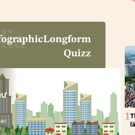
X
fographic
Longform
Quizz
i
hư
1
T
ban
l
h