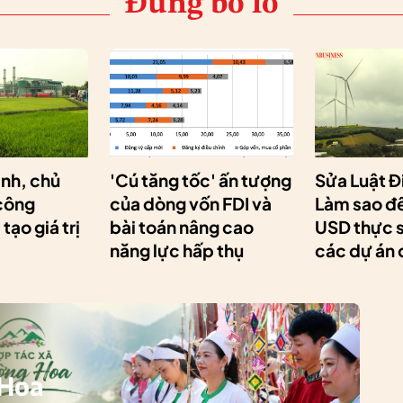
Đừng bỏ lỡ
nh, chủ
'Cú tăng tốc' ấn tượng
Sửa Luật Đ
 công
của dòng vốn FDI và
Làm sao để
tạo giá trị
bài toán nâng cao
USD thực 
năng lực hấp thụ
các dự án 
 Hoa