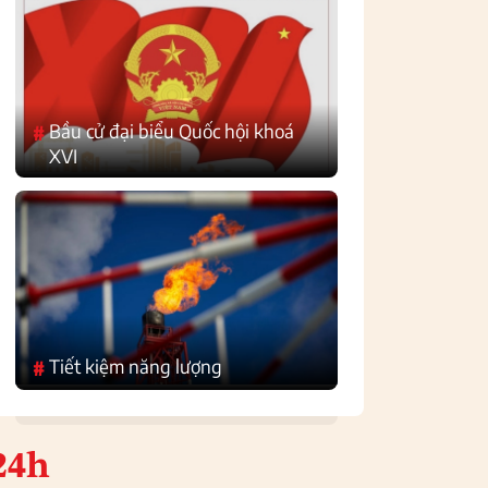
Bầu cử đại biểu Quốc hội khoá
#
XVI
Tiết kiệm năng lượng
#
24h