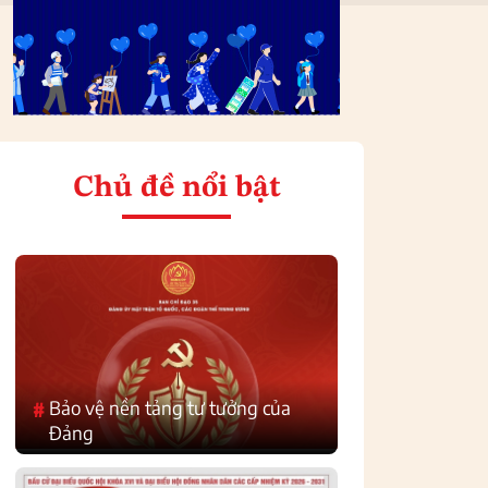
Chủ đề nổi bật
Bảo vệ nền tảng tư tưởng của
#
Đảng