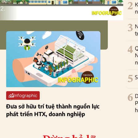
 liên
2
K
2.
n
3
N
t
4
Q
N
n
5
S
6
D
Infographic
P
Đưa sở hữu trí tuệ thành nguồn lực
h
phát triển HTX, doanh nghiệp