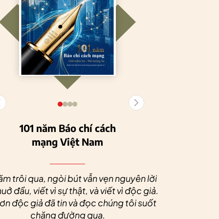
101 năm Báo chí cách
mạng Việt Nam
Tuyên Quang
HTX Nông
phát triển kinh tế
nghiệp hữu cơ
Nhân dịp 
tập thể, tạo động
Tiên Dương: Kh
Quý độc g
ăm trôi qua, ngòi bút vẫn vẹn nguyên lời
lực cho nông
nông nghiệp x
tác xã sức
uở đầu, viết vì sự thật, và viết vì độc giả.
nghiệp bền vững
tạo nên thương
dài và 
n độc giả đã tin và đọc chúng tôi suốt
hiệu
chặng đường qua.