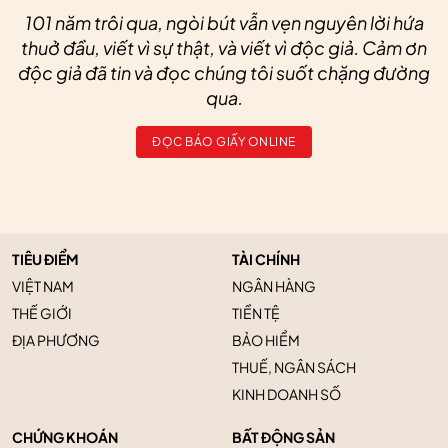
101 năm trôi qua, ngòi bút vẫn vẹn nguyên lời hứa
thuở đầu, viết vì sự thật, và viết vì độc giả. Cảm ơn
độc giả đã tin và đọc chúng tôi suốt chặng đường
qua.
ĐỌC BÁO GIẤY ONLINE
TIÊU ĐIỂM
TÀI CHÍNH
VIỆT NAM
NGÂN HÀNG
THẾ GIỚI
TIỀN TỆ
ĐỊA PHƯƠNG
BẢO HIỂM
THUẾ, NGÂN SÁCH
KINH DOANH SỐ
CHỨNG KHOÁN
BẤT ĐỘNG SẢN