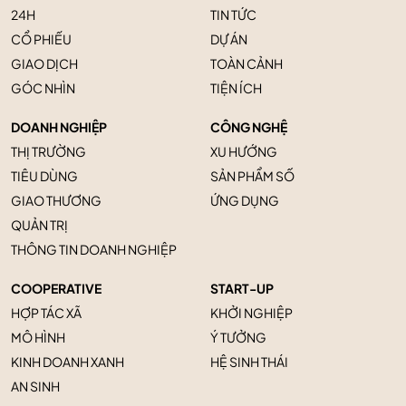
24H
TIN TỨC
CỔ PHIẾU
DỰ ÁN
GIAO DỊCH
TOÀN CẢNH
GÓC NHÌN
TIỆN ÍCH
DOANH NGHIỆP
CÔNG NGHỆ
THỊ TRƯỜNG
XU HƯỚNG
TIÊU DÙNG
SẢN PHẨM SỐ
GIAO THƯƠNG
ỨNG DỤNG
QUẢN TRỊ
THÔNG TIN DOANH NGHIỆP
COOPERATIVE
START-UP
HỢP TÁC XÃ
KHỞI NGHIỆP
MÔ HÌNH
Ý TƯỞNG
KINH DOANH XANH
HỆ SINH THÁI
AN SINH