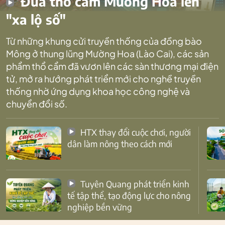
Đưa thổ cẩm Mường Hoa lên
"xa lộ số"
Từ những khung cửi truyền thống của đồng bào
Mông ở thung lũng Mường Hoa (Lào Cai), các sản
phẩm thổ cẩm đã vươn lên các sàn thương mại điện
tử, mở ra hướng phát triển mới cho nghề truyền
thống nhờ ứng dụng khoa học công nghệ và
chuyển đổi số.
HTX thay đổi cuộc chơi, người
dân làm nông theo cách mới
Tuyên Quang phát triển kinh
tế tập thể, tạo động lực cho nông
nghiệp bền vững