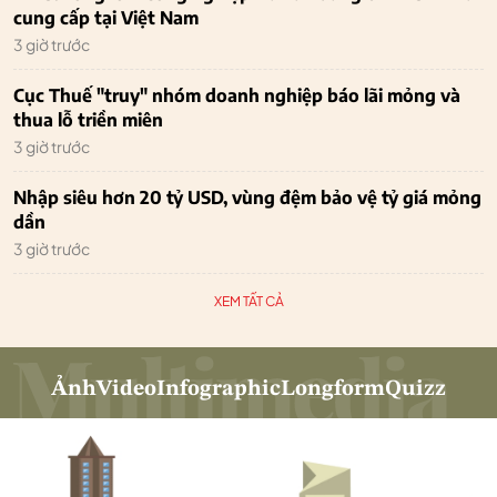
cung cấp tại Việt Nam
3 giờ trước
Cục Thuế "truy" nhóm doanh nghiệp báo lãi mỏng và
thua lỗ triền miên
3 giờ trước
Nhập siêu hơn 20 tỷ USD, vùng đệm bảo vệ tỷ giá mỏng
dần
3 giờ trước
XEM TẤT CẢ
Ảnh
Video
Infographic
Longform
Quizz