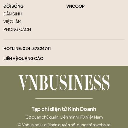
ĐỜI SỐNG
VNCOOP
DÂN SINH
VIỆC LÀM
PHONG CÁCH
HOTLINE:
024. 37824741
LIÊN HỆ QUẢNG CÁO
Tạp chí điện tử Kinh Doanh
Cơ quan chủ quản: Liên minh HTX Việt Nam
© Vnbusiness giữ bản quyền nội dung trên website