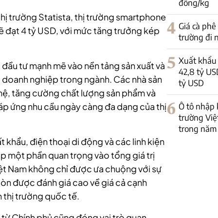
đồng/kg
ị trường Statista, thị trường smartphone
4
Giá cà phê
ẽ đạt 4 tỷ USD, với mức tăng trưởng kép
trường đi
5
Xuất khẩu 
 đầu tư mạnh mẽ vào nền tảng sản xuất và
42,8 tỷ US
c doanh nghiệp trong ngành. Các nhà sản
tỷ USD
hệ, tăng cường chất lượng sản phẩm và
6
Ô tô nhập 
p ứng nhu cầu ngày càng đa dạng của thị
trường Việ
trong năm
 khẩu, điện thoại di động và các linh kiện
óp một phần quan trọng vào tổng giá trị
ệt Nam không chỉ được ưa chuộng với sự
òn được đánh giá cao về giá cả cạnh
n thị trường quốc tế.
ãi từ Chính phủ cũng đóng vai trò quan