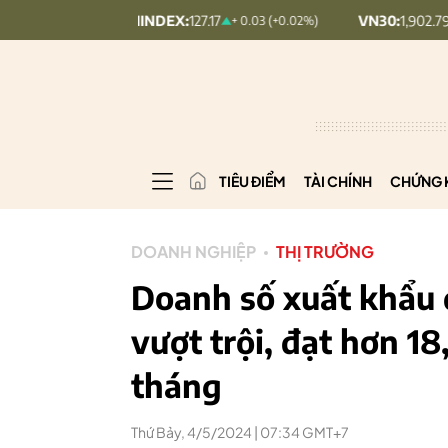
UPCOMINDEX:
127.17
VN30:
1,902.79
+ 0.03 (+0.02%)
20.7 (1.08%)
TIÊU ĐIỂM
TÀI CHÍNH
CHỨNG 
DOANH NGHIỆP
THỊ TRƯỜNG
Doanh số xuất khẩu đ
vượt trội, đạt hơn 18
tháng
Thứ Bảy, 4/5/2024 | 07:34 GMT+7