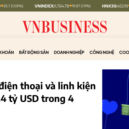
VNINDEX:
1,764.78
HNX30:
453.19
19.87 (1.11%)
5.87 (1.28%)
KHOÁN
BẤT ĐỘNG SẢN
DOANH NGHIỆP
CÔNG NGHỆ
COO
iện thoại và linh kiện
,4 tỷ USD trong 4