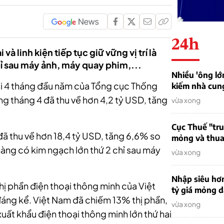
24h
à linh kiện tiếp tục giữ vững vị trí là
hỉ sau máy ảnh, máy quay phim,...
Nhiều 'ông lớ
hội 4 tháng đầu năm của Tổng cục Thống
kiếm nhà cung
rong tháng 4 đã thu về hơn 4,2 tỷ USD, tăng
vừa xong
Cục Thuế "tr
ã thu về hơn 18,4 tỷ USD, tăng 6,6% so
mỏng và thua 
hàng có kim ngạch lớn thứ 2 chỉ sau máy
vừa xong
Nhập siêu hơ
ị phần điện thoại thông minh của Việt
tỷ giá mỏng 
đáng kể. Việt Nam đã chiếm 13% thị phần,
vừa xong
uất khẩu điện thoại thông minh lớn thứ hai