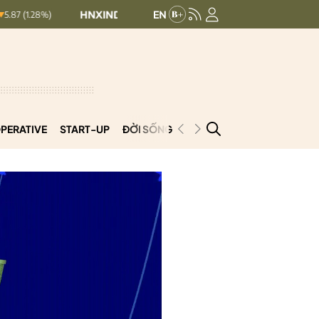
HNXINDEX:
292.64
UPCOMINDEX:
127.17
8.56 (2.84%)
PERATIVE
START-UP
ĐỜI SỐNG
PODCAST
VNCOOP