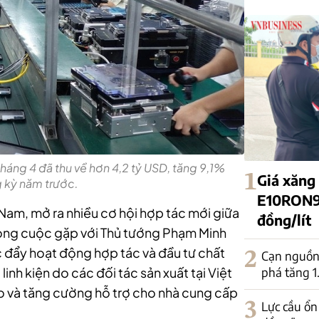
 tháng 4 đã thu về hơn 4,2 tỷ USD, tăng 9,1%
1
Giá xăng
g kỳ năm trước.
E10RON95
Nam, mở ra nhiều cơ hội hợp tác mới giữa
đồng/lít
rong cuộc gặp với Thủ tướng Phạm Minh
 đẩy hoạt động hợp tác và đầu tư chất
2
Cạn nguồn 
phá tăng 
inh kiện do các đối tác sản xuất tại Việt
o và tăng cường hỗ trợ cho nhà cung cấp
3
Lực cầu ổn