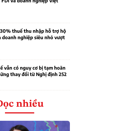
 FDI và doanh nghiệp Việt
 30% thuế thu nhập hỗ trợ hộ
à doanh nghiệp siêu nhỏ vượt
ế vẫn có nguy cơ bị tạm hoãn
ững thay đổi từ Nghị định 252
Đọc nhiều