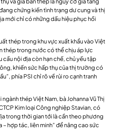
u thụ và giá bán thép là nguy cơ gia tăng
đang chứng kiến tình trạng dư cung và thị
 địa mới chỉ có những dấu hiệu phục hồi
uất thép trong khu vực xuất khẩu vào Việt
n thép trong nước có thể chịu áp lực
 cầu nội địa còn hạn chế, chủ yếu tập
ông, khiến sức hấp thụ của thị trường có
”, phía PSI chỉ rõ về rủi ro cạnh tranh
ới ngành thép Việt Nam, bà Johanna Vũ Thị
 CTCP Kim loại Công nghiệp Stavian, có
ịa trong thời gian tới là cần theo phương
 – hợp tác, liên minh” để nâng cao sức