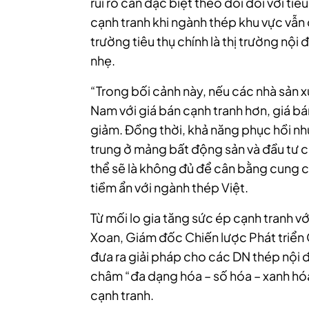
rủi ro cần đặc biệt theo dõi đối với tiê
cạnh tranh khi ngành thép khu vực vẫn 
trường tiêu thụ chính là thị trường nội
nhẹ.
“Trong bối cảnh này, nếu các nhà sản x
Nam với giá bán cạnh tranh hơn, giá bá
giảm. Đồng thời, khả năng phục hồi nhu
trung ở mảng bất động sản và đầu tư c
thể sẽ là không đủ để cân bằng cung cầu
tiềm ẩn với ngành thép Việt.
Từ mối lo gia tăng sức ép cạnh tranh v
Xoan, Giám đốc Chiến lược Phát triển
đưa ra giải pháp cho các DN thép nội đ
châm “đa dạng hóa – số hóa – xanh hóa
cạnh tranh.