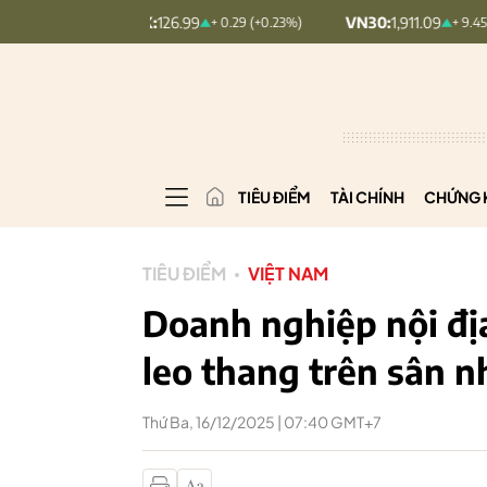
OMINDEX:
126.99
VN30:
1,911.09
+ 0.29 (+0.23%)
+ 9.45 (+0.5%)
TIÊU ĐIỂM
TÀI CHÍNH
CHỨNG 
TIÊU ĐIỂM
VIỆT NAM
Doanh nghiệp nội đị
leo thang trên sân 
Thứ Ba, 16/12/2025 | 07:40 GMT+7