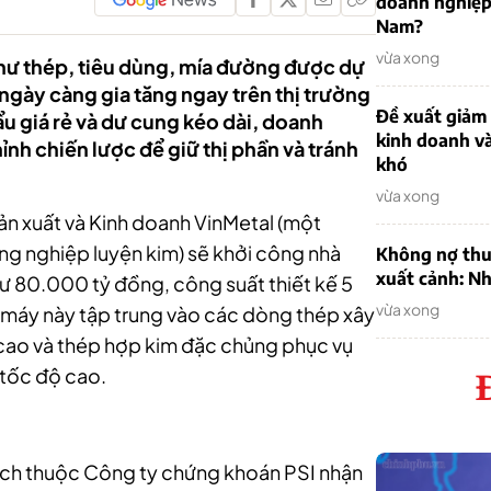
doanh nghiệp
Nam?
vừa xong
ư thép, tiêu dùng, mía đường được dự
 ngày càng gia tăng ngay trên thị trường
Đề xuất giảm
u giá rẻ và dư cung kéo dài, doanh
kinh doanh v
nh chiến lược để giữ thị phần và tránh
khó
vừa xong
ản xuất và Kinh doanh VinMetal (một
ông nghiệp luyện kim) sẽ khởi công nhà
Không nợ thu
xuất cảnh: Nh
tư 80.000 tỷ đồng, công suất thiết kế 5
vừa xong
 máy này tập trung vào các dòng thép xây
ao và thép hợp kim đặc chủng phục vụ
 tốc độ cao.
tích thuộc Công ty chứng khoán PSI nhận