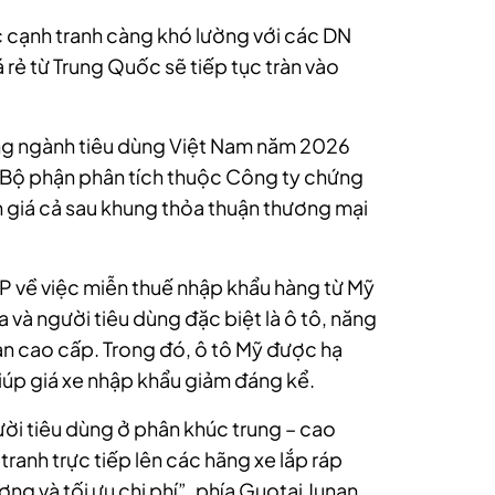
c cạnh tranh càng khó lường với các DN
 rẻ từ Trung Quốc sẽ tiếp tục tràn vào
ọng ngành tiêu dùng Việt Nam năm 2026
 Bộ phận phân tích thuộc Công ty chứng
n giá cả sau khung thỏa thuận thương mại
 về việc miễn thuế nhập khẩu hàng từ Mỹ
 và người tiêu dùng đặc biệt là ô tô, năng
ản cao cấp. Trong đó, ô tô Mỹ được hạ
úp giá xe nhập khẩu giảm đáng kể.
gười tiêu dùng ở phân khúc trung – cao
ranh trực tiếp lên các hãng xe lắp ráp
ng và tối ưu chi phí”, phía Guotai Junan