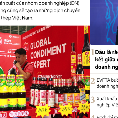
sản xuất của nhóm doanh nghiệp (DN)
ăng cũng sẽ tạo ra những dịch chuyển
 thép Việt Nam.
1
Đâu là rà
kết giữa
doanh ng
2
EVFTA bướ
doanh nghi
3
Xuất khẩu 
nghiệp Việ
Fitch chỉ r