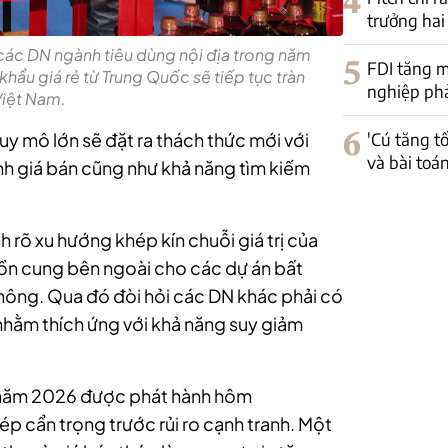
4
trưởng hai
 các DN ngành tiêu dùng nội địa trong năm
5
FDI tăng m
hẩu giá rẻ từ Trung Quốc sẽ tiếp tục tràn
nghiệp phải
Việt Nam.
uy mô lớn sẽ đặt ra thách thức mới với
6
'Cú tăng t
và bài toá
nh giá bán cũng như khả năng tìm kiếm
 rõ xu hướng khép kín chuỗi giá trị của
ồn cung bên ngoài cho các dự án bất
thông. Qua đó đòi hỏi các DN khác phải có
nhằm thích ứng với khả năng suy giảm
 năm 2026 được phát hành hôm
ép cẩn trọng trước rủi ro cạnh tranh. Một