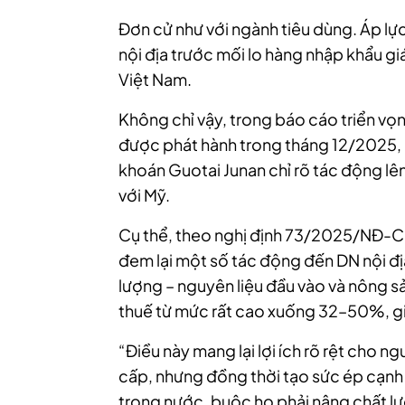
Đơn cử như với ngành tiêu dùng. Áp lự
nội địa trước mối lo hàng nhập khẩu giá
Việt Nam.
Không chỉ vậy, trong báo cáo triển v
được phát hành trong tháng 12/2025,
khoán Guotai Junan chỉ rõ tác động lê
với Mỹ.
Cụ thể, theo nghị định 73/2025/NĐ-CP
đem lại một số tác động đến DN nội địa
lượng – nguyên liệu đầu vào và nông s
thuế từ mức rất cao xuống 32–50%, gi
“Điều này mang lại lợi ích rõ rệt cho n
cấp, nhưng đồng thời tạo sức ép cạnh t
trong nước, buộc họ phải nâng chất lượ