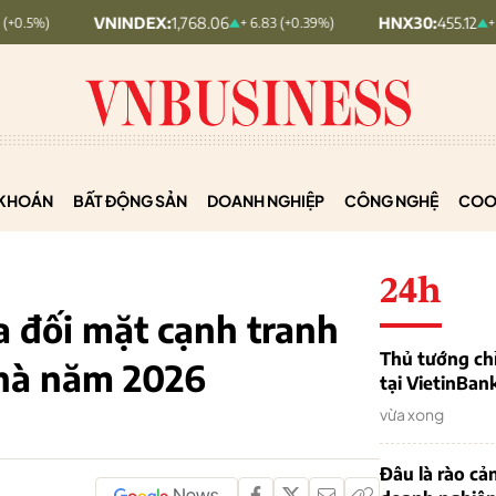
VNINDEX:
1,768.06
HNX30:
455.12
+ 6.83 (+0.39%)
+ 1.63 (+0.36%
KHOÁN
BẤT ĐỘNG SẢN
DOANH NGHIỆP
CÔNG NGHỆ
COO
24h
a đối mặt cạnh tranh
Thủ tướng chỉ
nhà năm 2026
tại VietinBan
vừa xong
Đâu là rào cản