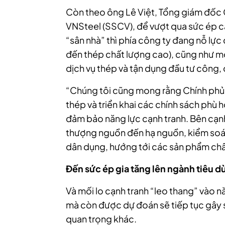
Còn theo ông Lê Việt, Tổng giám đốc
VNSteel (SSCV), để vượt qua sức ép cạ
“sân nhà” thì phía công ty đang nỗ lự
đến thép chất lượng cao), cũng như m
dịch vụ thép và tận dụng đầu tư công, 
“Chúng tôi cũng mong rằng Chính phủ 
thép và triển khai các chính sách phù 
đảm bảo năng lực cạnh tranh. Bên cạn
thượng nguồn đến hạ nguồn, kiểm soát
dân dụng, hướng tới các sản phẩm chất
Đến
sức ép gia tăng lên ngành tiêu 
Và mối lo cạnh tranh “leo thang” vào 
mà còn được dự đoán sẽ tiếp tục gây s
quan trọng khác.