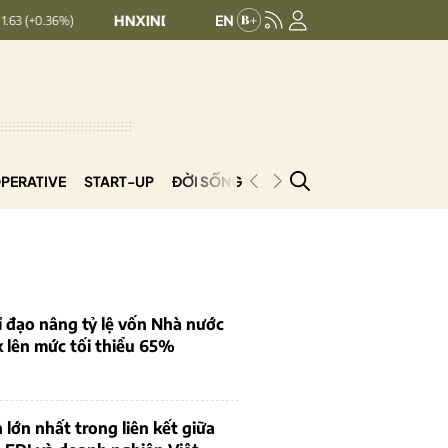
HNXINDEX:
293.44
UPCOMINDEX:
126.99
)
+ 0.25 (+0.09%)
PERATIVE
START-UP
ĐỜI SỐNG
PODCAST
VNCOOP
 đạo nâng tỷ lệ vốn Nhà nước
k lên mức tối thiểu 65%
 lớn nhất trong liên kết giữa