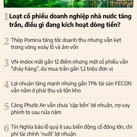
1
Loạt cổ phiếu doanh nghiệp nhà nước tăng
trần, điều gì đang kích hoạt dòng tiền?
2
Thép Pomina tăng tốc doanh thu nhưng vẫn kẹt
trong vòng xoáy lỗ và âm vốn
3
VN-Index mất gần 12 điểm nhưng một cổ phiếu vẫn
"cháy hàng", dư mua trần gần 1,2 triệu đơn vị
4
Lợi nhuận tăng mạnh nhưng gần 71% tài sản FECON
vẫn nằm ở phải thu và tồn kho
5
Cảng Phước An vẫn chưa 'cập bến' lợi nhuận, nợ vay
phình to sau nửa năm
6
Tín Nghĩa báo lỗ quý II sau biến động cổ đông lớn, chi
phí tài chính ‘nuốt’ lợi nhuận