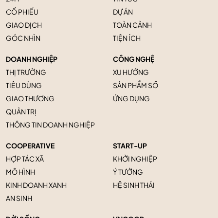
CỔ PHIẾU
DỰ ÁN
GIAO DỊCH
TOÀN CẢNH
GÓC NHÌN
TIỆN ÍCH
DOANH NGHIỆP
CÔNG NGHỆ
THỊ TRƯỜNG
XU HƯỚNG
TIÊU DÙNG
SẢN PHẨM SỐ
GIAO THƯƠNG
ỨNG DỤNG
QUẢN TRỊ
THÔNG TIN DOANH NGHIỆP
COOPERATIVE
START-UP
HỢP TÁC XÃ
KHỞI NGHIỆP
MÔ HÌNH
Ý TƯỞNG
KINH DOANH XANH
HỆ SINH THÁI
AN SINH