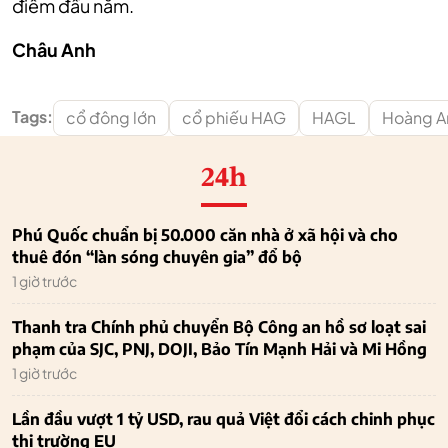
điểm đầu năm.
Châu Anh
Tags:
cổ đông lớn
cổ phiếu HAG
HAGL
Hoàng An
24h
Phú Quốc chuẩn bị 50.000 căn nhà ở xã hội và cho
thuê đón “làn sóng chuyên gia” đổ bộ
1 giờ trước
Thanh tra Chính phủ chuyển Bộ Công an hồ sơ loạt sai
phạm của SJC, PNJ, DOJI, Bảo Tín Mạnh Hải và Mi Hồng
1 giờ trước
Lần đầu vượt 1 tỷ USD, rau quả Việt đổi cách chinh phục
thị trường EU