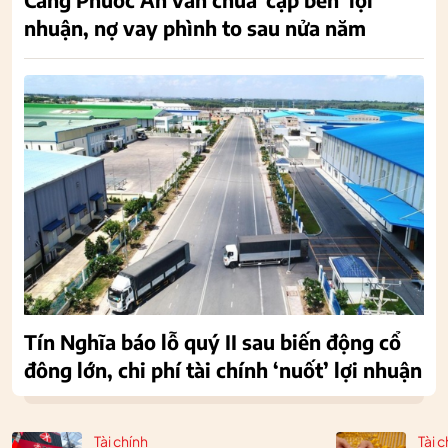
nhuận, nợ vay phình to sau nửa năm
Tín Nghĩa báo lỗ quý II sau biến động cổ
đông lớn, chi phí tài chính ‘nuốt’ lợi nhuận
Tài chính
Tài c