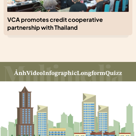
VCA promotes credit cooperative
partnership with Thailand
Ảnh
Video
Infographic
Longform
Quizz