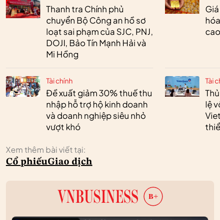
Thanh tra Chính phủ
Giá
chuyển Bộ Công an hồ sơ
hóa
loạt sai phạm của SJC, PNJ,
cao
DOJI, Bảo Tín Mạnh Hải và
Mi Hồng
Tài chính
Tài c
Đề xuất giảm 30% thuế thu
Thủ
nhập hỗ trợ hộ kinh doanh
lệ 
và doanh nghiệp siêu nhỏ
Vie
vượt khó
thi
Xem thêm bài viết tại:
Cổ phiếu
Giao dịch