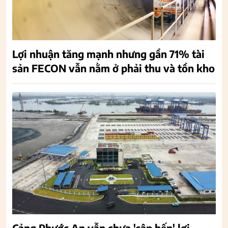
Lợi nhuận tăng mạnh nhưng gần 71% tài
sản FECON vẫn nằm ở phải thu và tồn kho
Cảng Phước An vẫn chưa 'cập bến' lợi