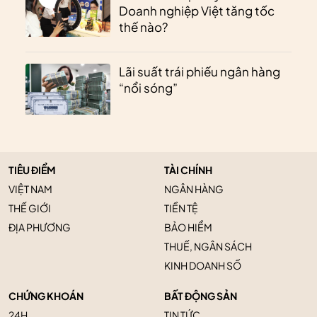
Doanh nghiệp Việt tăng tốc
thế nào?
Lãi suất trái phiếu ngân hàng
“nổi sóng”
TIÊU ĐIỂM
TÀI CHÍNH
VIỆT NAM
NGÂN HÀNG
THẾ GIỚI
TIỀN TỆ
ĐỊA PHƯƠNG
BẢO HIỂM
THUẾ, NGÂN SÁCH
KINH DOANH SỐ
CHỨNG KHOÁN
BẤT ĐỘNG SẢN
24H
TIN TỨC