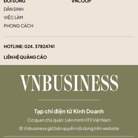
ĐỜI SỐNG
VNCOOP
DÂN SINH
VIỆC LÀM
PHONG CÁCH
HOTLINE:
024. 37824741
LIÊN HỆ QUẢNG CÁO
Tạp chí điện tử Kinh Doanh
Cơ quan chủ quản: Liên minh HTX Việt Nam
© Vnbusiness giữ bản quyền nội dung trên website