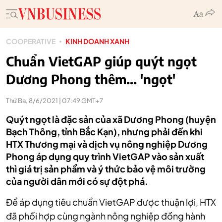
COOPERATIVE
KINH DOANH XANH
Chuẩn VietGAP giúp quýt ngọt
Dương Phong thêm... 'ngọt'
Thứ Ba, 8/6/2021 | 07:49 GMT+7
Quýt ngọt là đặc sản của xã Dương Phong (huyện
Bạch Thông, tỉnh Bắc Kạn), nhưng phải đến khi
HTX Thương mại và dịch vụ nông nghiệp Dương
Phong áp dụng quy trình VietGAP vào sản xuất
thì giá trị sản phẩm và ý thức bảo vệ môi trường
của người dân mới có sự đột phá.
Để áp dụng tiêu chuẩn VietGAP được thuận lợi, HTX
đã phối hợp cùng ngành nông nghiệp đồng hành