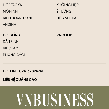
HỢP TÁC XÃ
KHỞI NGHIỆP
MÔ HÌNH
Ý TƯỞNG
KINH DOANH XANH
HỆ SINH THÁI
AN SINH
ĐỜI SỐNG
VNCOOP
DÂN SINH
VIỆC LÀM
PHONG CÁCH
HOTLINE:
024. 37824741
LIÊN HỆ QUẢNG CÁO