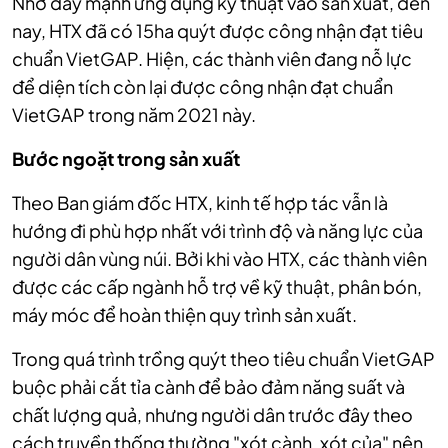
Nhờ đẩy mạnh ứng dụng kỹ thuật vào sản xuất, đến
nay, HTX đã có 15ha quýt được công nhận đạt tiêu
chuẩn VietGAP. Hiện, các thành viên đang nỗ lực
để diện tích còn lại được công nhận đạt chuẩn
VietGAP trong
năm 2021 này.
Bước ngoặt trong sản xuất
Theo Ban giám đốc HTX, kinh tế hợp tác vẫn là
hướng đi phù hợp nhất với trình độ và năng lực của
người dân vùng núi. Bởi khi vào HTX, các thành viên
được các cấp ngành hỗ trợ về kỹ thuật, phân bón,
máy móc để hoàn thiện quy trình sản xuất.
Trong quá trình trồng quýt theo tiêu chuẩn VietGAP
buộc phải cắt tỉa cành để bảo đảm năng suất và
chất lượng quả, nhưng người dân trước đây theo
cách truyền thống thường "xót cành, xót của" nên