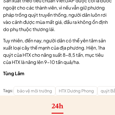
Sản xuất theo tiêu chuẩn VietGAP được coi là bước
ngoặt cho các thành viên, vì nếu vẫn giữ phương
pháp trồng quýt truyền thống, người dân luôn rơi
vào cảnh được mùa mất giá, đầu ra không ổn định
do phụ thuộc thương lái.
Tuy nhiên, đến nay, người dân có thể yên tâm sản
xuất loại cây thế mạnh của địa phương. Hiện, 1ha
quýt của HTX cho năng suất 8-8,5 tấn, mục tiêu
của HTX là nâng lên 9-10 tấn quả/ha.
Tùng Lâm
Tags:
bảo vệ môi trường
HTX Dương Phong
quýt B
24h