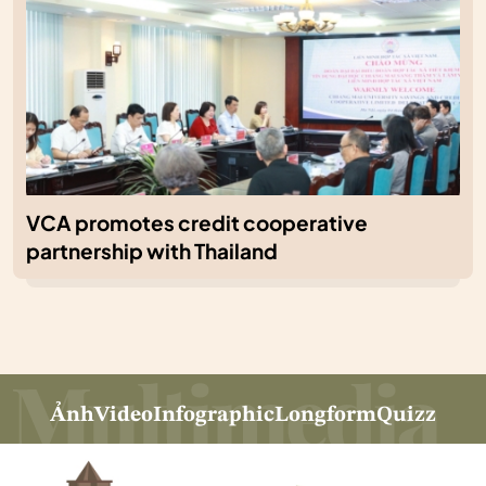
VCA promotes credit cooperative
partnership with Thailand
Ảnh
Video
Infographic
Longform
Quizz