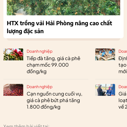
HTX trồng vải Hải Phòng nâng cao chất
lượng đặc sản
Doanh nghiệp
Doa
Tiếp đà tăng, giá cà phê
Định
chạm mốc 99.000
tạo
đồng/kg
mới
Doanh nghiệp
Doa
Cạn nguồn cung cuối vụ,
Giá
giá cà phê bứt phá tăng
loạ
1.800 đồng/kg
về 
Xem thêm bài viết tại: