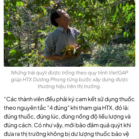
Những trái quýt được trồng theo quy trình VietGAP
giúp HTX Dương Phong từng bước xây dựng được
thương hiệu trên thị trường.
“Các thành viên đều phải ký cam kết sử dụng thuốc
theo nguyên tắc "4 đúng" khi tham gia HTX, đó là:
đúng thuốc, đúng lúc, đúng nồng độ liều lượng và
đúng cách. Có như vậy, mới bảo đảm quả quýt khi
đưa ra thị trường không bị dư lượng thuốc bảo vệ