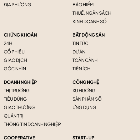
ĐỊA PHƯƠNG
BẢO HIỂM
THUẾ, NGÂN SÁCH
KINH DOANH SỐ
CHỨNG KHOÁN
BẤT ĐỘNG SẢN
24H
TIN TỨC
CỔ PHIẾU
DỰ ÁN
GIAO DỊCH
TOÀN CẢNH
GÓC NHÌN
TIỆN ÍCH
DOANH NGHIỆP
CÔNG NGHỆ
THỊ TRƯỜNG
XU HƯỚNG
TIÊU DÙNG
SẢN PHẨM SỐ
GIAO THƯƠNG
ỨNG DỤNG
QUẢN TRỊ
THÔNG TIN DOANH NGHIỆP
COOPERATIVE
START-UP