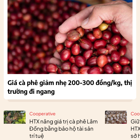
Giá cà phê giảm nhẹ 200-300 đồng/kg, thị
trường đi ngang
Cooperative
Coo
HTX nâng giá trị cà phê Lâm
Giữ
Đồng bằng bảo hộ tài sản
HTX
trí tuệ
sở h