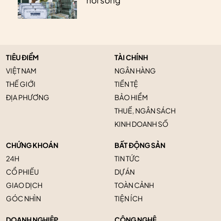
“nổi sóng”
TIÊU ĐIỂM
TÀI CHÍNH
VIỆT NAM
NGÂN HÀNG
THẾ GIỚI
TIỀN TỆ
ĐỊA PHƯƠNG
BẢO HIỂM
THUẾ, NGÂN SÁCH
KINH DOANH SỐ
CHỨNG KHOÁN
BẤT ĐỘNG SẢN
24H
TIN TỨC
CỔ PHIẾU
DỰ ÁN
GIAO DỊCH
TOÀN CẢNH
GÓC NHÌN
TIỆN ÍCH
DOANH NGHIỆP
CÔNG NGHỆ