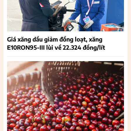
Giá xăng dầu giảm đồng loạt, xăng
E10RON95-III lùi về 22.324 đồng/lít