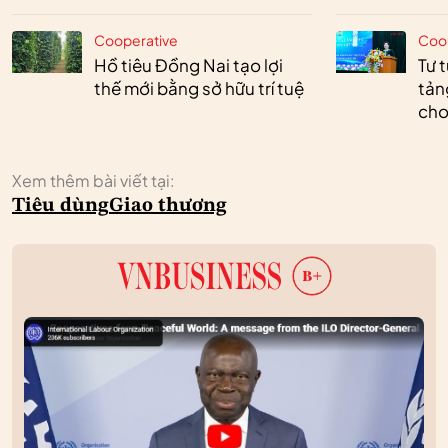
Cooperative
Coo
Hồ tiêu Đồng Nai tạo lợi
Tư 
thế mới bằng sở hữu trí tuệ
tản
cho
Xem thêm bài viết tại:
Tiêu dùng
Giao thương