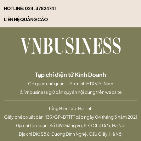
HOTLINE:
024. 37824741
LIÊN HỆ QUẢNG CÁO
Tạp chí điện tử Kinh Doanh
Cơ quan chủ quản: Liên minh HTX Việt Nam
© Vnbusiness giữ bản quyền nội dung trên website
Tổng Biên tập: Hà Linh
Giấy phép xuất bản: 139/GP-BTTTT cấp ngày 04 tháng 3 năm 2021
Địa chỉ Tòa soạn: Số 149 Giảng Võ, P. Ô Chợ Dừa, Hà Nội
Địa chỉ ĐK: Số 6, Dương Đình Nghệ, Cầu Giấy, Hà Nội