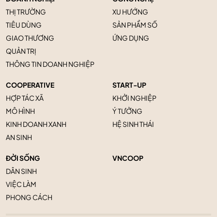
THỊ TRƯỜNG
XU HƯỚNG
TIÊU DÙNG
SẢN PHẨM SỐ
GIAO THƯƠNG
ỨNG DỤNG
QUẢN TRỊ
THÔNG TIN DOANH NGHIỆP
COOPERATIVE
START-UP
HỢP TÁC XÃ
KHỞI NGHIỆP
MÔ HÌNH
Ý TƯỞNG
KINH DOANH XANH
HỆ SINH THÁI
AN SINH
ĐỜI SỐNG
VNCOOP
DÂN SINH
VIỆC LÀM
PHONG CÁCH