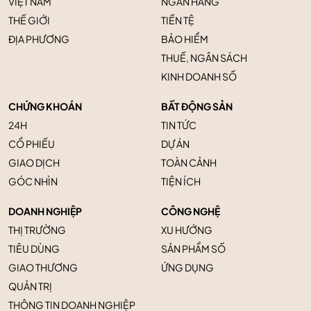
VIỆT NAM
NGÂN HÀNG
THẾ GIỚI
TIỀN TỆ
ĐỊA PHƯƠNG
BẢO HIỂM
THUẾ, NGÂN SÁCH
KINH DOANH SỐ
CHỨNG KHOÁN
BẤT ĐỘNG SẢN
24H
TIN TỨC
CỔ PHIẾU
DỰ ÁN
GIAO DỊCH
TOÀN CẢNH
GÓC NHÌN
TIỆN ÍCH
DOANH NGHIỆP
CÔNG NGHỆ
THỊ TRƯỜNG
XU HƯỚNG
TIÊU DÙNG
SẢN PHẨM SỐ
GIAO THƯƠNG
ỨNG DỤNG
QUẢN TRỊ
THÔNG TIN DOANH NGHIỆP