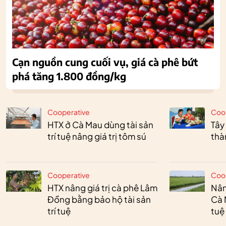
Cạn nguồn cung cuối vụ, giá cà phê bứt
phá tăng 1.800 đồng/kg
Cooperative
Coo
HTX ở Cà Mau dùng tài sản
Tây
trí tuệ nâng giá trị tôm sú
thà
Cooperative
Coo
HTX nâng giá trị cà phê Lâm
Nân
Đồng bằng bảo hộ tài sản
Cà 
trí tuệ
tuệ