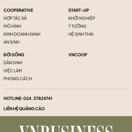
COOPERATIVE
START-UP
HỢP TÁC XÃ
KHỞI NGHIỆP
MÔ HÌNH
Ý TƯỞNG
KINH DOANH XANH
HỆ SINH THÁI
AN SINH
ĐỜI SỐNG
VNCOOP
DÂN SINH
VIỆC LÀM
PHONG CÁCH
HOTLINE:
024. 37824741
LIÊN HỆ QUẢNG CÁO