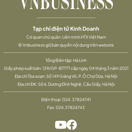
Tạp chí điện tử Kinh Doanh
Cơ quan chủ quản: Liên minh HTX Việt Nam
© Vnbusiness giữ bản quyền nội dung trên website
Tổng Biên tập: Hà Linh
Giấy phép xuất bản: 139/GP-BTTTT cấp ngày 04 tháng 3 năm 2021
Địa chỉ Tòa soạn: Số 149 Giảng Võ, P. Ô Chợ Dừa, Hà Nội
Địa chỉ ĐK: Số 6, Dương Đình Nghệ, Cầu Giấy, Hà Nội
Điện thoại:
024. 37824741
Fax:
024.37824743