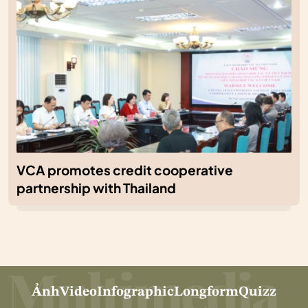
VCA promotes credit cooperative
partnership with Thailand
Ảnh
Video
Infographic
Longform
Quizz