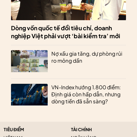
Dòng vốn quốc tế đổi tiêu chí, doanh
nghiệp Việt phải vượt ‘bài kiểm tra’ mới
Nợ xấu gia tăng, dự phòng rủi
ro mỏng dần
VN-Index hướng 1.800 điểm:
Định giá còn hấp dẫn, nhưng
dòng tiền đã sẵn sàng?
TIÊU ĐIỂM
TÀI CHÍNH