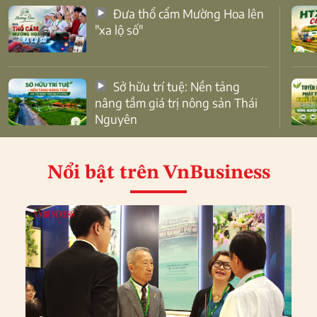
Đưa thổ cẩm Mường Hoa lên
"xa lộ số"
Sở hữu trí tuệ: Nền tảng
nâng tầm giá trị nông sản Thái
Nguyên
Nổi bật
trên VnBusiness