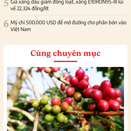
5
Giá xăng dầu giảm đồng loạt, xăng E10RON95-III lùi
về 22.324 đồng/lít
6
Mỹ chi 500.000 USD để mở đường cho phân bón vào
Việt Nam
Cùng chuyên mục