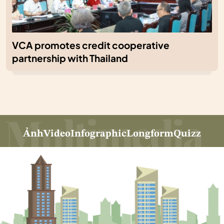
VCA promotes credit cooperative
partnership with Thailand
Ảnh
Video
Infographic
Longform
Quizz