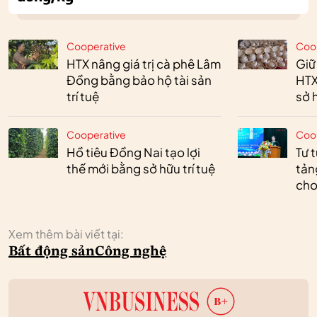
Cooperative
Coo
HTX nâng giá trị cà phê Lâm
Giữ
Đồng bằng bảo hộ tài sản
HTX
trí tuệ
sở h
Cooperative
Coo
Hồ tiêu Đồng Nai tạo lợi
Tư 
thế mới bằng sở hữu trí tuệ
tản
cho
Xem thêm bài viết tại:
Bất động sản
Công nghệ