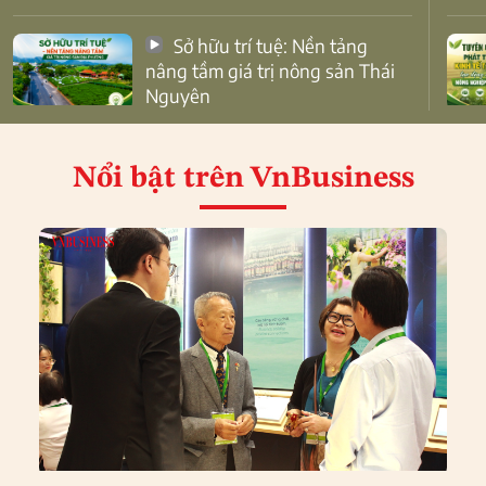
Sở hữu trí tuệ: Nền tảng
nâng tầm giá trị nông sản Thái
Nguyên
Nổi bật
trên VnBusiness