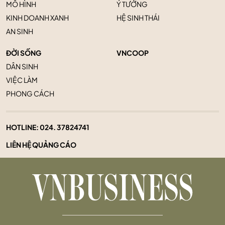
MÔ HÌNH
Ý TƯỞNG
KINH DOANH XANH
HỆ SINH THÁI
AN SINH
ĐỜI SỐNG
VNCOOP
DÂN SINH
VIỆC LÀM
PHONG CÁCH
HOTLINE:
024. 37824741
LIÊN HỆ QUẢNG CÁO