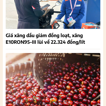
Giá xăng dầu giảm đồng loạt, xăng
E10RON95-III lùi về 22.324 đồng/lít