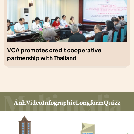
VCA promotes credit cooperative
partnership with Thailand
Ảnh
Video
Infographic
Longform
Quizz