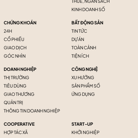
THUẾ, NGÂN SÁCH
KINH DOANH SỐ
CHỨNG KHOÁN
BẤT ĐỘNG SẢN
24H
TIN TỨC
CỔ PHIẾU
DỰ ÁN
GIAO DỊCH
TOÀN CẢNH
GÓC NHÌN
TIỆN ÍCH
DOANH NGHIỆP
CÔNG NGHỆ
THỊ TRƯỜNG
XU HƯỚNG
TIÊU DÙNG
SẢN PHẨM SỐ
GIAO THƯƠNG
ỨNG DỤNG
QUẢN TRỊ
THÔNG TIN DOANH NGHIỆP
COOPERATIVE
START-UP
HỢP TÁC XÃ
KHỞI NGHIỆP