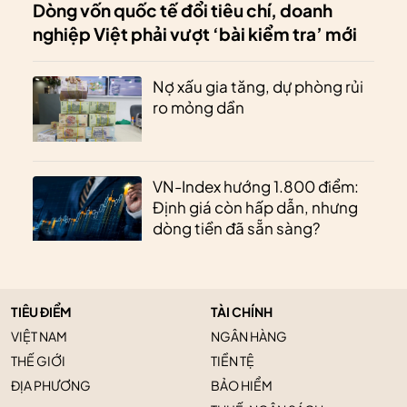
Dòng vốn quốc tế đổi tiêu chí, doanh
nghiệp Việt phải vượt ‘bài kiểm tra’ mới
Nợ xấu gia tăng, dự phòng rủi
ro mỏng dần
VN-Index hướng 1.800 điểm:
Định giá còn hấp dẫn, nhưng
dòng tiền đã sẵn sàng?
TIÊU ĐIỂM
TÀI CHÍNH
VIỆT NAM
NGÂN HÀNG
THẾ GIỚI
TIỀN TỆ
ĐỊA PHƯƠNG
BẢO HIỂM