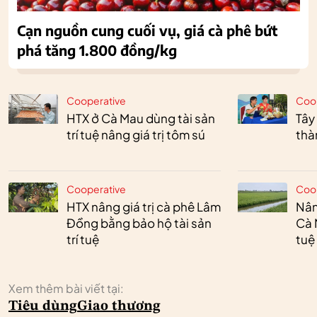
Cạn nguồn cung cuối vụ, giá cà phê bứt
phá tăng 1.800 đồng/kg
Cooperative
Coo
HTX ở Cà Mau dùng tài sản
Tây
trí tuệ nâng giá trị tôm sú
thà
Cooperative
Coo
HTX nâng giá trị cà phê Lâm
Nân
Đồng bằng bảo hộ tài sản
Cà 
trí tuệ
tuệ
Xem thêm bài viết tại:
Tiêu dùng
Giao thương