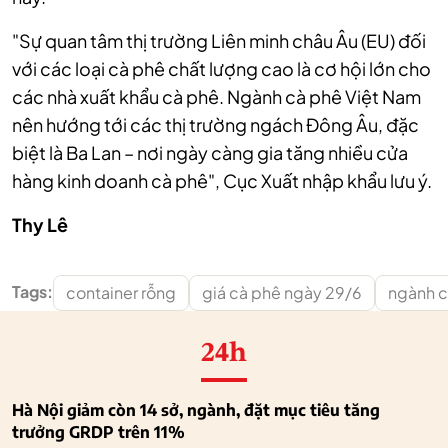
"Sự quan tâm thị trường Liên minh châu Âu (EU) đối
với các loại cà phê chất lượng cao là cơ hội lớn cho
các nhà xuất khẩu cà phê. Ngành cà phê Việt Nam
nên hướng tới các thị trường ngách Đông Âu, đặc
biệt là Ba Lan – nơi ngày càng gia tăng nhiều cửa
hàng kinh doanh cà phê", Cục Xuất nhập khẩu lưu ý.
Thy Lê
Tags:
container rỗng
giá cà phê ngày 29/6
ngành c
24h
Hà Nội giảm còn 14 sở, ngành, đặt mục tiêu tăng
trưởng GRDP trên 11%