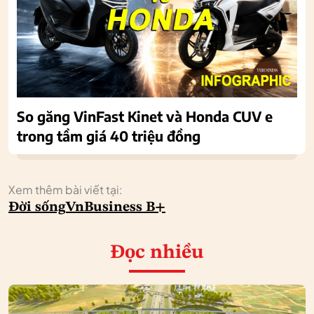
So găng VinFast Kinet và Honda CUV e
trong tầm giá 40 triệu đồng
Xem thêm bài viết tại:
Đời sống
VnBusiness B+
Đọc nhiều