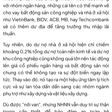
với nhóm ngân hàng, những cái tên có thế mạnh về
cho vay bất động sản công nghiệp và nhà ở xã hội
như VietinBank, BIDV, ACB, MB, hay Techcombank
sẽ có thêm dư địa để tăng trưởng thu nhập lãi
thuần.
Tuy nhiên, do dư nợ nhà ở xã hội hiện chỉ chiếm
khoảng 0,2% tổng dư nợ toàn nền kinh tế và dư nợ
khu công nghiệp cũng không quá lớn nên tác động
lên giá cổ phiếu ngân hàng và bất động sản nói
chung có thể không tạo ra sự đột biến ngay lập
tức. Thay vào đó, nó tạo ra một hiệu ứng tâm lý tích
cực và sự lan tỏa dần dần sang các nhóm ngành
phụ trợ như xây dựng và vật liệu xây dựng.
Dù được "nới van", nhưng NHNN vẫn duy trì sự thận
trọng cần thiết để bảo đảm an toàn hệ