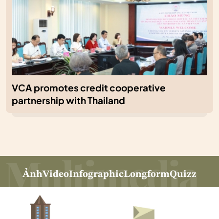
VCA promotes credit cooperative
partnership with Thailand
Ảnh
Video
Infographic
Longform
Quizz