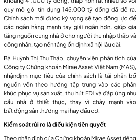
khoảng 41.000 tỷ đồng, thấp hơn rất nhiều so với
quy mô gói tín dụng 145.000 tỷ đồng đã đề ra.
Chính sách mới được kỳ vọng sẽ tạo động lực để
các ngân hàng mạnh tay giải ngân hơn, giúp gia
tăng nguồn cung nhà ở cho người thu nhập thấp và
công nhân, tạo nền tảng ổn định xã hội lâu dài.
Bà Huỳnh Thị Thu Thảo, chuyên viên phân tích của
Công ty Chứng khoán Mirae Asset Việt Nam (MAS),
nhận
định
mục tiêu của chính sách là tái phân bổ
nguồn vốn theo hướng tập trung vào các phân
khúc phục vụ sản xuất, thu hút FDI và đáp ứng nhu
cầu nhà ở thiết thực, thay vì chảy mạnh vào
bất
động sản
thương mại hay đầu cơ.
Kiểm soát rủi ro là điều kiện tiên quyết
Theo
nhận định của
Chứng khoán Mirae Asset
r
iêng