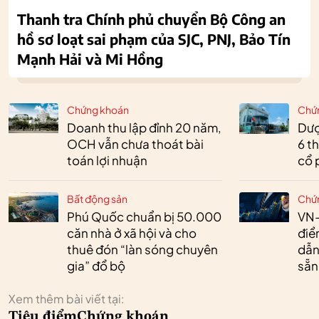
Thanh tra Chính phủ chuyển Bộ Công an
hồ sơ loạt sai phạm của SJC, PNJ, Bảo Tín
Mạnh Hải và Mi Hồng
Chứng khoán
Chứ
Doanh thu lập đỉnh 20 năm,
Dượ
OCH vẫn chưa thoát bài
6 t
toán lợi nhuận
cổ 
Bất động sản
Chứ
Phú Quốc chuẩn bị 50.000
VN-
căn nhà ở xã hội và cho
điể
thuê đón “làn sóng chuyên
dẫn
gia” đổ bộ
sẵn
Xem thêm bài viết tại:
Tiêu điểm
Chứng khoán