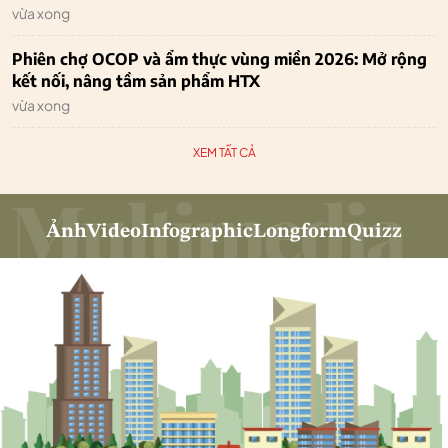
vừa xong
Phiên chợ OCOP và ẩm thực vùng miền 2026: Mở rộng
kết nối, nâng tầm sản phẩm HTX
vừa xong
XEM TẤT CẢ
Ảnh
Video
Infographic
Longform
Quizz