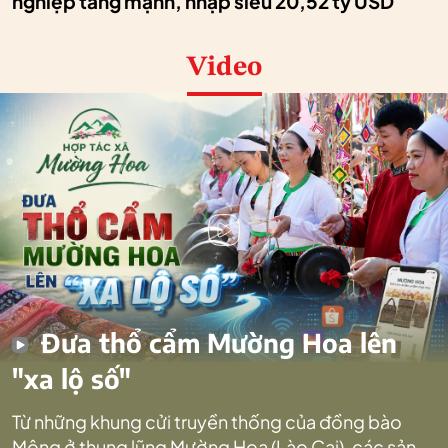
nghiệp tăng mạnh, nhập siêu 20,52 tỷ USD
Video
Đưa thổ cẩm Mường Hoa lên
"xa lộ số"
Từ những khung cửi truyền thống của đồng bào
Mông ở thung lũng Mường Hoa (Lào Cai), các sản