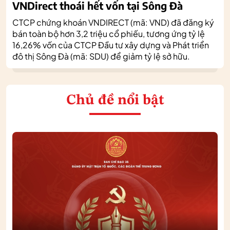
VNDirect thoái hết vốn tại Sông Đà
CTCP chứng khoán VNDIRECT (mã: VND) đã đăng ký
bán toàn bộ hơn 3,2 triệu cổ phiếu, tương ứng tỷ lệ
16,26% vốn của CTCP Đầu tư xây dựng và Phát triển
đô thị Sông Đà (mã: SDU) để giảm tỷ lệ sở hữu.
Chủ đề nổi bật