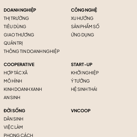
DOANH NGHIỆP
CÔNG NGHỆ
THỊ TRƯỜNG
XU HƯỚNG
TIÊU DÙNG
SẢN PHẨM SỐ
GIAO THƯƠNG
ỨNG DỤNG
QUẢN TRỊ
THÔNG TIN DOANH NGHIỆP
COOPERATIVE
START-UP
HỢP TÁC XÃ
KHỞI NGHIỆP
MÔ HÌNH
Ý TƯỞNG
KINH DOANH XANH
HỆ SINH THÁI
AN SINH
ĐỜI SỐNG
VNCOOP
DÂN SINH
VIỆC LÀM
PHONG CÁCH