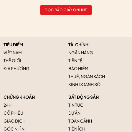
ĐỌC BÁO GIẤY ONLINE
TIÊU ĐIỂM
TÀI CHÍNH
VIỆT NAM
NGÂN HÀNG
THẾ GIỚI
TIỀN TỆ
ĐỊA PHƯƠNG
BẢO HIỂM
THUẾ, NGÂN SÁCH
KINH DOANH SỐ
CHỨNG KHOÁN
BẤT ĐỘNG SẢN
24H
TIN TỨC
CỔ PHIẾU
DỰ ÁN
GIAO DỊCH
TOÀN CẢNH
GÓC NHÌN
TIỆN ÍCH