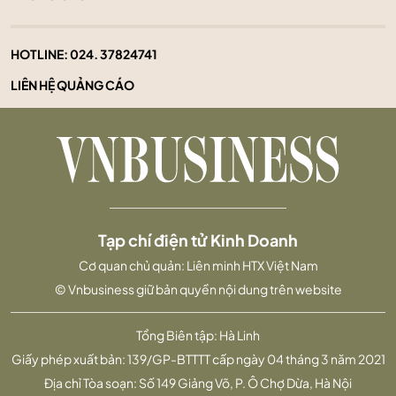
HOTLINE:
024. 37824741
LIÊN HỆ QUẢNG CÁO
Tạp chí điện tử Kinh Doanh
Cơ quan chủ quản: Liên minh HTX Việt Nam
© Vnbusiness giữ bản quyền nội dung trên website
Tổng Biên tập: Hà Linh
Giấy phép xuất bản: 139/GP-BTTTT cấp ngày 04 tháng 3 năm 2021
Địa chỉ Tòa soạn: Số 149 Giảng Võ, P. Ô Chợ Dừa, Hà Nội