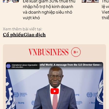
Đề xuất giảm 30% thuế thu
Thủ
nhập hỗ trợ hộ kinh doanh
lệ 
và doanh nghiệp siêu nhỏ
Vie
vượt khó
thi
Xem thêm bài viết tại:
Cổ phiếu
Giao dịch