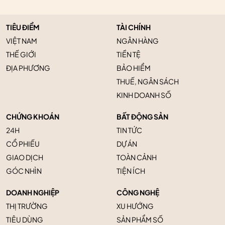
TIÊU ĐIỂM
TÀI CHÍNH
VIỆT NAM
NGÂN HÀNG
THẾ GIỚI
TIỀN TỆ
ĐỊA PHƯƠNG
BẢO HIỂM
THUẾ, NGÂN SÁCH
KINH DOANH SỐ
CHỨNG KHOÁN
BẤT ĐỘNG SẢN
24H
TIN TỨC
CỔ PHIẾU
DỰ ÁN
GIAO DỊCH
TOÀN CẢNH
GÓC NHÌN
TIỆN ÍCH
DOANH NGHIỆP
CÔNG NGHỆ
THỊ TRƯỜNG
XU HƯỚNG
TIÊU DÙNG
SẢN PHẨM SỐ