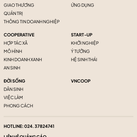
GIAO THƯƠNG
ỨNG DỤNG
QUẢN TRỊ
THÔNG TIN DOANH NGHIỆP
COOPERATIVE
START-UP
HỢP TÁC XÃ
KHỞI NGHIỆP
MÔ HÌNH
Ý TƯỞNG
KINH DOANH XANH
HỆ SINH THÁI
AN SINH
ĐỜI SỐNG
VNCOOP
DÂN SINH
VIỆC LÀM
PHONG CÁCH
HOTLINE:
024. 37824741
LIÊN HỆ QUẢNG CÁO