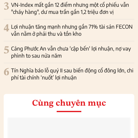
3
VN-Index mất gần 12 điểm nhưng một cổ phiếu vẫn
"cháy hàng", dư mua trần gần 1,2 triệu đơn vị
4
Lợi nhuận tăng mạnh nhưng gần 71% tài sản FECON
vẫn nằm ở phải thu và tồn kho
5
Cảng Phước An vẫn chưa 'cập bến' lợi nhuận, nợ vay
phình to sau nửa năm
6
Tín Nghĩa báo lỗ quý II sau biến động cổ đông lớn, chi
phí tài chính ‘nuốt’ lợi nhuận
Cùng chuyên mục