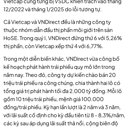
Vietcap cũng từng bị VSDC khiển trách vào tháng
12/2022 và tháng 1/2025 do lỗi tương tự.
Cả Vietcap và VNDirect đều là những công ty
thuộc nhóm dẫn đầu thị phần môi giới trên sàn
HoSE. Trong quý I, VNDirect đứng thứ 6 với 5,26%
thị phần, còn Vietcap xếp thứ 4 với 6,77%.
Trong một diễn biến khác, VNDirect vừa công bố
kế hoạch phát hành trái phiếu quy mô lớn trong
năm nay. Theo đó, công ty dự kiến chào bán 20
triệu trái phiếu ra công chúng, chia thành hai lô có
tổng giá trị phát hành tối đa 2.000 tỷ đồng. Mỗi lô
gồm 10 triệu trái phiếu, mệnh giá 100.000
đồng/trái phiếu. Kỳ hạn lần lượt là 2 năm và 3 năm,
với lãi suất cố định cho kỳ đầu tiên từ 8 - 8,3%/năm,
các kỳ sau áp dụng lãi suất thả nổi, cộng biên độ