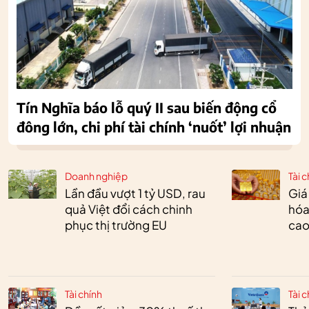
Tín Nghĩa báo lỗ quý II sau biến động cổ
đông lớn, chi phí tài chính ‘nuốt’ lợi nhuận
Doanh nghiệp
Tài c
Lần đầu vượt 1 tỷ USD, rau
Giá
quả Việt đổi cách chinh
hóa
phục thị trường EU
cao
Tài chính
Tài c