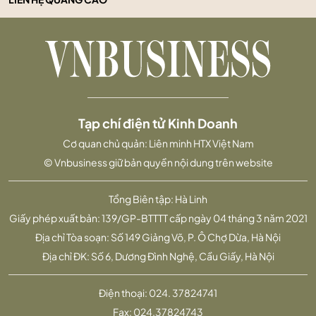
Tạp chí điện tử Kinh Doanh
Cơ quan chủ quản: Liên minh HTX Việt Nam
© Vnbusiness giữ bản quyền nội dung trên website
Tổng Biên tập: Hà Linh
Giấy phép xuất bản: 139/GP-BTTTT cấp ngày 04 tháng 3 năm 2021
Địa chỉ Tòa soạn: Số 149 Giảng Võ, P. Ô Chợ Dừa, Hà Nội
Địa chỉ ĐK: Số 6, Dương Đình Nghệ, Cầu Giấy, Hà Nội
Điện thoại:
024. 37824741
Fax:
024.37824743