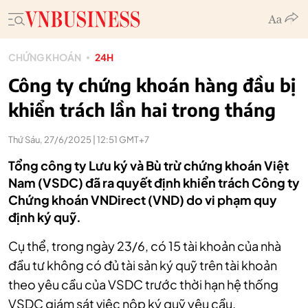
CHỨNG KHOÁN
24H
Công ty chứng khoán hàng đầu bị
khiển trách lần hai trong tháng
Thứ Sáu, 27/6/2025 | 12:51 GMT+7
Tổng công ty Lưu ký và Bù trừ chứng khoán Việt
Nam (VSDC) đã ra quyết định khiển trách Công ty
Chứng khoán VNDirect (VND) do vi phạm quy
định ký quỹ.
Cụ thể, trong ngày 23/6, có 15 tài khoản của nhà
đầu tư không có đủ tài sản ký quỹ trên tài khoản
theo yêu cầu của VSDC trước thời hạn hệ thống
VSDC giám sát việc nộp ký quỹ yêu cầu.