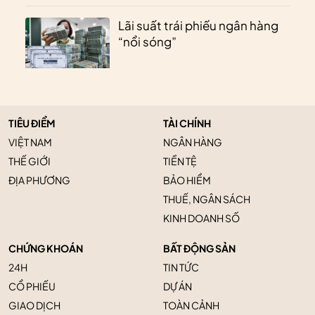
Lãi suất trái phiếu ngân hàng
“nổi sóng”
TIÊU ĐIỂM
TÀI CHÍNH
VIỆT NAM
NGÂN HÀNG
THẾ GIỚI
TIỀN TỆ
ĐỊA PHƯƠNG
BẢO HIỂM
THUẾ, NGÂN SÁCH
KINH DOANH SỐ
CHỨNG KHOÁN
BẤT ĐỘNG SẢN
24H
TIN TỨC
CỔ PHIẾU
DỰ ÁN
GIAO DỊCH
TOÀN CẢNH