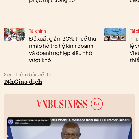
Tài chính
Tài c
Đề xuất giảm 30% thuế thu
Thủ
nhập hỗ trợ hộ kinh doanh
lệ 
và doanh nghiệp siêu nhỏ
Vie
vượt khó
thi
Xem thêm bài viết tại:
24h
Giao dịch