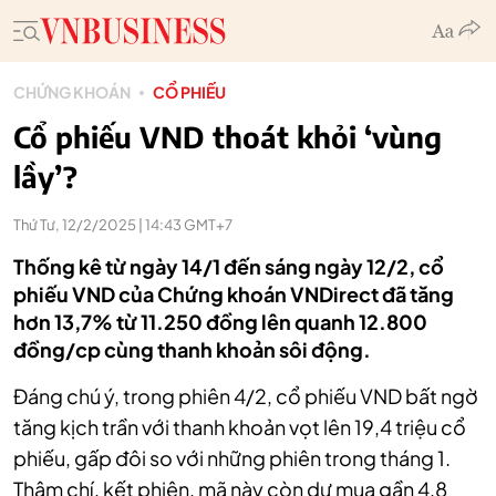
CHỨNG KHOÁN
CỔ PHIẾU
Cổ phiếu VND thoát khỏi ‘vùng
lầy’?
Thứ Tư, 12/2/2025 | 14:43 GMT+7
Thống kê từ ngày 14/1 đến sáng ngày 12/2, cổ
phiếu VND của Chứng khoán VNDirect đã tăng
hơn 13,7% từ 11.250 đồng lên quanh 12.800
đồng/cp cùng thanh khoản sôi động.
Đáng chú ý, trong phiên 4/2, cổ phiếu VND bất ngờ
tăng kịch trần với thanh khoản vọt lên 19,4 triệu cổ
phiếu, gấp đôi so với những phiên trong tháng 1.
Thậm chí, kết phiên, mã này còn dư mua gần 4,8