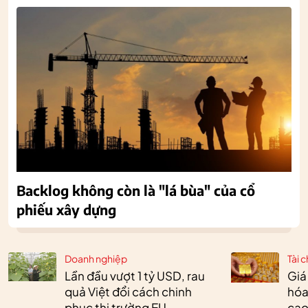
Backlog không còn là "lá bùa" của cổ
phiếu xây dựng
Doanh nghiệp
Tài c
Lần đầu vượt 1 tỷ USD, rau
Giá
quả Việt đổi cách chinh
hóa
phục thị trường EU
cao