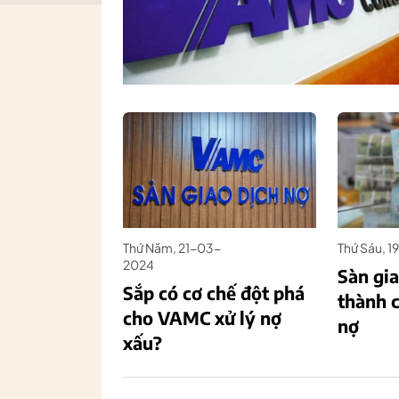
Thứ Năm, 21-03-
Thứ Sáu, 
2024
Sàn gia
Sắp có cơ chế đột phá
thành 
cho VAMC xử lý nợ
nợ
xấu?