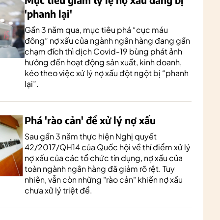
'phanh lại'
Gần 3 năm qua, mục tiêu phá “cục máu
đông” nợ xấu của ngành ngân hàng đang gần
chạm đích thì dịch Covid-19 bùng phát ảnh
hưởng đến hoạt động sản xuất, kinh doanh,
kéo theo việc xử lý nợ xấu đột ngột bị “phanh
lại”.
Phá 'rào cản' để xử lý nợ xấu
Sau gần 3 năm thực hiện Nghị quyết
42/2017/QH14 của Quốc hội về thí điểm xử lý
nợ xấu của các tổ chức tín dụng, nợ xấu của
toàn ngành ngân hàng đã giảm rõ rệt. Tuy
nhiên, vẫn còn những "rào cản" khiến nợ xấu
chưa xử lý triệt để.