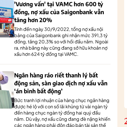
'Vương vấn' tại VAMC hơn 600 tỷ
đồng, nợ xấu của Saigonbank vẫn
tăng hơn 20%
Tính đến ngày 30/9/2022, tổng nợ xấu nội
bảng của Saigonbank ghi nhận mức 391,3 tỷ
đồng, tăng 20,3% so với hồi đầu năm. Ngoài
ra, nhà băng này cũng đang sở hữu khoản nợ
xấu hơn 624 tỷ đồng tại VAMC.
Ngân hàng ráo riết thanh lý bất
động sản, sàn giao dịch nợ xấu vẫn
‘án binh bất động’
Bức tranh lợi nhuận của hàng chục ngân hàng
được hé lộ với con số lãi khủng từ vài ngàn tỷ
đến hàng chục ngàn tỷ đồng hai quý đầu
năm. Dù vậy, nợ xấu cũng đang đè nặng khiến
các ngân hàng phải đôn đáo bán tài sản thế