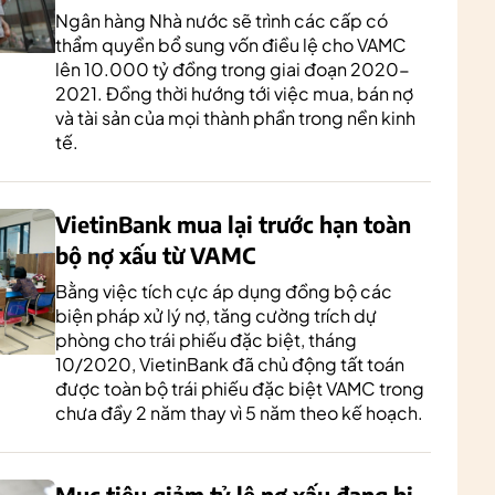
Ngân hàng Nhà nước sẽ trình các cấp có
thẩm quyền bổ sung vốn điều lệ cho VAMC
lên 10.000 tỷ đồng trong giai đoạn 2020-
2021. Đồng thời hướng tới việc mua, bán nợ
và tài sản của mọi thành phần trong nền kinh
tế.
VietinBank mua lại trước hạn toàn
bộ nợ xấu từ VAMC
Bằng việc tích cực áp dụng đồng bộ các
biện pháp xử lý nợ, tăng cường trích dự
phòng cho trái phiếu đặc biệt, tháng
10/2020, VietinBank đã chủ động tất toán
được toàn bộ trái phiếu đặc biệt VAMC trong
chưa đầy 2 năm thay vì 5 năm theo kế hoạch.
Mục tiêu giảm tỷ lệ nợ xấu đang bị