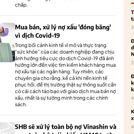
chấp.
T
t
Mua bán, xử lý nợ xấu 'đóng băng'
3
vì dịch Covid-19
Đ
Trong bối cảnh kinh tế vĩ mô và thực trạng
d
“sức khỏe” của các doanh nghiệp đang chịu
ảnh hưởng tiêu cực do dịch Covid-19 đã ảnh
3
hưởng lớn đến việc tìm kiếm khách hàng mua
nợ xấu tại các ngân hàng. Tuy nhiên, các
Đ
chuyên gia cho rằng, kể cả khi nền kinh tế
k
phục hồi, để thị trường thật sự thông suốt cần
k
có cải cách táo bạo với giao dịch mua bán nợ
xấu, nhất là sự tường minh trong các chính
4
sách.
K
x
SHB sẽ xử lý toàn bộ nợ Vinashin và
4