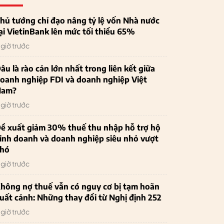
hủ tướng chỉ đạo nâng tỷ lệ vốn Nhà nước
ại VietinBank lên mức tối thiểu 65%
 giờ trước
âu là rào cản lớn nhất trong liên kết giữa
oanh nghiệp FDI và doanh nghiệp Việt
Nam?
 giờ trước
ề xuất giảm 30% thuế thu nhập hỗ trợ hộ
inh doanh và doanh nghiệp siêu nhỏ vượt
hó
 giờ trước
hông nợ thuế vẫn có nguy cơ bị tạm hoãn
uất cảnh: Những thay đổi từ Nghị định 252
 giờ trước