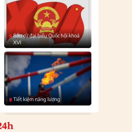
Bầu cử đại biểu Quốc hội khoá
#
XVI
Tiết kiệm năng lượng
#
24h