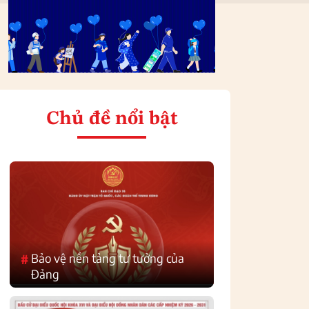
Chủ đề nổi bật
Bảo vệ nền tảng tư tưởng của
#
Đảng