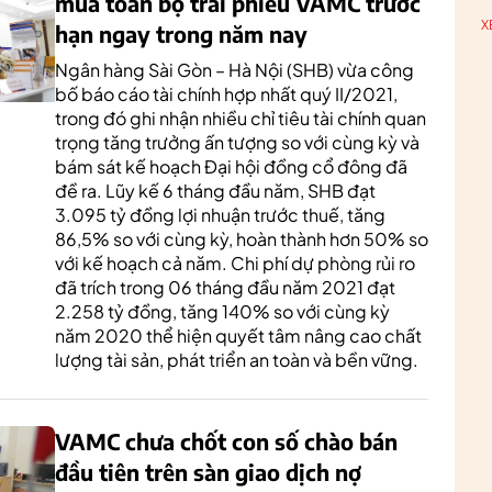
mua toàn bộ trái phiếu VAMC trước
X
hạn ngay trong năm nay
Ngân hàng Sài Gòn – Hà Nội (SHB) vừa công
bố báo cáo tài chính hợp nhất quý II/2021,
trong đó ghi nhận nhiều chỉ tiêu tài chính quan
trọng tăng trưởng ấn tượng so với cùng kỳ và
bám sát kế hoạch Đại hội đồng cổ đông đã
đề ra. Lũy kế 6 tháng đầu năm, SHB đạt
3.095 tỷ đồng lợi nhuận trước thuế, tăng
86,5% so với cùng kỳ, hoàn thành hơn 50% so
với kế hoạch cả năm. Chi phí dự phòng rủi ro
đã trích trong 06 tháng đầu năm 2021 đạt
2.258 tỷ đồng, tăng 140% so với cùng kỳ
năm 2020 thể hiện quyết tâm nâng cao chất
lượng tài sản, phát triển an toàn và bền vững.
VAMC chưa chốt con số chào bán
đầu tiên trên sàn giao dịch nợ