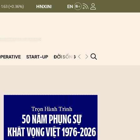
HNXINDEX:
293.44
UPCOMINDEX:
126.99
+ 0.25 (+0.09%)
PERATIVE
START-UP
ĐỜI SỐNG
PODCAST
VNCOOP