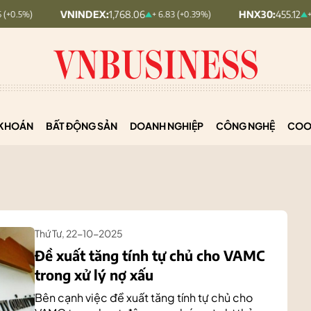
VNINDEX:
1,768.06
HNX30:
455.12
+ 6.83 (+0.39%)
+ 1.63 (+0.36%)
KHOÁN
BẤT ĐỘNG SẢN
DOANH NGHIỆP
CÔNG NGHỆ
COO
Thứ Tư, 22-10-2025
Đề xuất tăng tính tự chủ cho VAMC
trong xử lý nợ xấu
Bên cạnh việc đề xuất tăng tính tự chủ cho