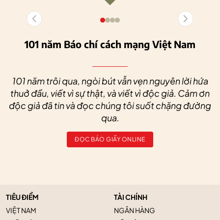
101 năm Báo chí cách mạng Việt Nam
101 năm trôi qua, ngòi bút vẫn vẹn nguyên lời hứa
thuở đầu, viết vì sự thật, và viết vì độc giả. Cảm ơn
độc giả đã tin và đọc chúng tôi suốt chặng đường
qua.
ĐỌC BÁO GIẤY ONLINE
TIÊU ĐIỂM
TÀI CHÍNH
VIỆT NAM
NGÂN HÀNG