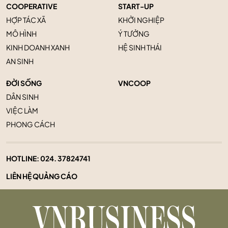
COOPERATIVE
START-UP
HỢP TÁC XÃ
KHỞI NGHIỆP
MÔ HÌNH
Ý TƯỞNG
KINH DOANH XANH
HỆ SINH THÁI
AN SINH
ĐỜI SỐNG
VNCOOP
DÂN SINH
VIỆC LÀM
PHONG CÁCH
HOTLINE:
024. 37824741
LIÊN HỆ QUẢNG CÁO