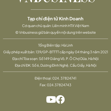
Tạp chí điện tử Kinh Doanh
Cơ quan chủ quản: Liên minh HTX Việt Nam
© Vnbusiness giữ bản quyền nội dung trên website
Tổng Biên tập: Hà Linh
Giấy phép xuất bản: 139/GP-BTTTT cấp ngày 04 tháng 3 năm 2021
Địa chỉ Tòa soạn: Số 149 Giảng Võ, P. Ô Chợ Dừa, Hà Nội
Địa chỉ ĐK: Số 6, Dương Đình Nghệ, Cầu Giấy, Hà Nội
Điện thoại:
024. 37824741
Fax:
024.37824743