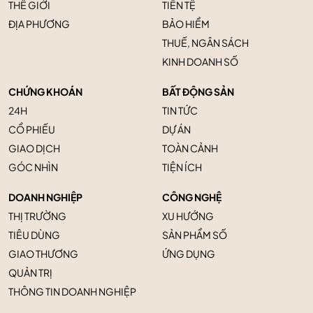
THẾ GIỚI
TIỀN TỆ
ĐỊA PHƯƠNG
BẢO HIỂM
THUẾ, NGÂN SÁCH
KINH DOANH SỐ
CHỨNG KHOÁN
BẤT ĐỘNG SẢN
24H
TIN TỨC
CỔ PHIẾU
DỰ ÁN
GIAO DỊCH
TOÀN CẢNH
GÓC NHÌN
TIỆN ÍCH
DOANH NGHIỆP
CÔNG NGHỆ
THỊ TRƯỜNG
XU HƯỚNG
TIÊU DÙNG
SẢN PHẨM SỐ
GIAO THƯƠNG
ỨNG DỤNG
QUẢN TRỊ
THÔNG TIN DOANH NGHIỆP