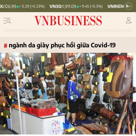
VN30:
1,911.09
VNINDEX:
1,768.06
+ 0.29 (+0.23%)
+ 9.45 (+0.5%)
ngành da giày phục hồi giữa Covid-19
#