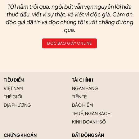
101 năm trôi qua, ngòi bút vẫn vẹn nguyên lời hứa
thuở đầu, viết vì sự thật, và viết vì độc giả. Cảm ơn
độc giả đã tin và đọc chúng tôi suốt chặng đường
qua.
ĐỌC BÁO GIẤY ONLINE
TIÊU ĐIỂM
TÀI CHÍNH
VIỆT NAM
NGÂN HÀNG
THẾ GIỚI
TIỀN TỆ
ĐỊA PHƯƠNG
BẢO HIỂM
THUẾ, NGÂN SÁCH
KINH DOANH SỐ
CHỨNG KHOÁN
BẤT ĐỘNG SẢN