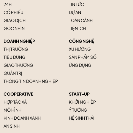
24H
TIN TỨC
CỔ PHIẾU
DỰ ÁN
GIAO DỊCH
TOÀN CẢNH
GÓC NHÌN
TIỆN ÍCH
DOANH NGHIỆP
CÔNG NGHỆ
THỊ TRƯỜNG
XU HƯỚNG
TIÊU DÙNG
SẢN PHẨM SỐ
GIAO THƯƠNG
ỨNG DỤNG
QUẢN TRỊ
THÔNG TIN DOANH NGHIỆP
COOPERATIVE
START-UP
HỢP TÁC XÃ
KHỞI NGHIỆP
MÔ HÌNH
Ý TƯỞNG
KINH DOANH XANH
HỆ SINH THÁI
AN SINH