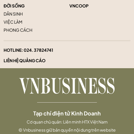
ĐỜI SỐNG
VNCOOP
DÂN SINH
VIỆC LÀM
PHONG CÁCH
HOTLINE:
024. 37824741
LIÊN HỆ QUẢNG CÁO
Tạp chí điện tử Kinh Doanh
Cơ quan chủ quản: Liên minh HTX Việt Nam
© Vnbusiness giữ bản quyền nội dung trên website