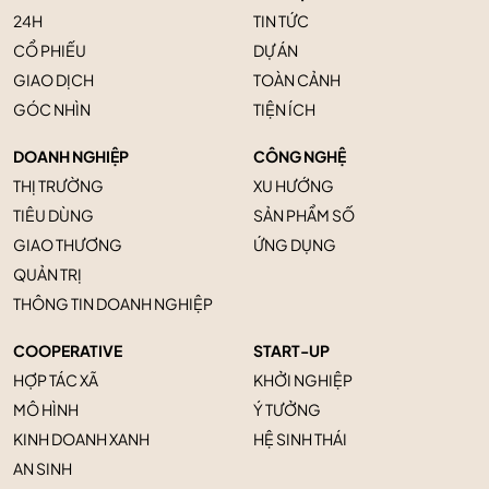
24H
TIN TỨC
CỔ PHIẾU
DỰ ÁN
GIAO DỊCH
TOÀN CẢNH
GÓC NHÌN
TIỆN ÍCH
DOANH NGHIỆP
CÔNG NGHỆ
THỊ TRƯỜNG
XU HƯỚNG
TIÊU DÙNG
SẢN PHẨM SỐ
GIAO THƯƠNG
ỨNG DỤNG
QUẢN TRỊ
THÔNG TIN DOANH NGHIỆP
COOPERATIVE
START-UP
HỢP TÁC XÃ
KHỞI NGHIỆP
MÔ HÌNH
Ý TƯỞNG
KINH DOANH XANH
HỆ SINH THÁI
AN SINH