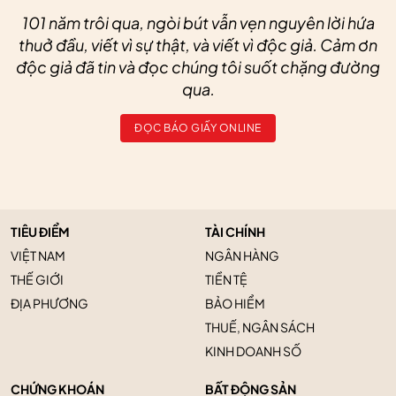
101 năm trôi qua, ngòi bút vẫn vẹn nguyên lời hứa
thuở đầu, viết vì sự thật, và viết vì độc giả. Cảm ơn
độc giả đã tin và đọc chúng tôi suốt chặng đường
qua.
ĐỌC BÁO GIẤY ONLINE
TIÊU ĐIỂM
TÀI CHÍNH
VIỆT NAM
NGÂN HÀNG
THẾ GIỚI
TIỀN TỆ
ĐỊA PHƯƠNG
BẢO HIỂM
THUẾ, NGÂN SÁCH
KINH DOANH SỐ
CHỨNG KHOÁN
BẤT ĐỘNG SẢN