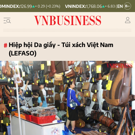
:
126.99
VNINDEX:
1,768.06
HNX30:
4
+ 0.29 (+0.23%)
+ 6.83 (+0.39%)
Hiệp hội Da giầy - Túi xách Việt Nam
#
(LEFASO)