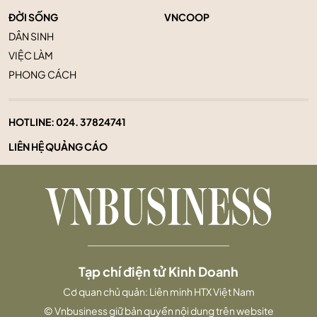
ĐỜI SỐNG
VNCOOP
DÂN SINH
VIỆC LÀM
PHONG CÁCH
HOTLINE:
024. 37824741
LIÊN HỆ QUẢNG CÁO
Tạp chí điện tử Kinh Doanh
Cơ quan chủ quản: Liên minh HTX Việt Nam
© Vnbusiness giữ bản quyền nội dung trên website