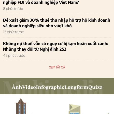
nghiệp FDI và doanh nghiệp Việt Nam?
8 phút trước
Đề xuất giảm 30% thuế thu nhập hỗ trợ hộ kinh doanh
và doanh nghiệp siêu nhỏ vượt khó
17 phút trước
Không nợ thuế vẫn có nguy cơ bị tạm hoãn xuất cảnh:
Những thay đổi từ Nghị định 252
48 phút trước
XEM TẤT CẢ
Ảnh
Video
Infographic
Longform
Quizz