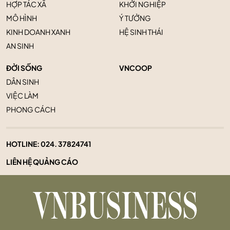
HỢP TÁC XÃ
KHỞI NGHIỆP
MÔ HÌNH
Ý TƯỞNG
KINH DOANH XANH
HỆ SINH THÁI
AN SINH
ĐỜI SỐNG
VNCOOP
DÂN SINH
VIỆC LÀM
PHONG CÁCH
HOTLINE:
024. 37824741
LIÊN HỆ QUẢNG CÁO