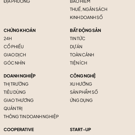
ĐỊA PHƯƠNG
BẢO HIỂM
THUẾ, NGÂN SÁCH
KINH DOANH SỐ
CHỨNG KHOÁN
BẤT ĐỘNG SẢN
24H
TIN TỨC
CỔ PHIẾU
DỰ ÁN
GIAO DỊCH
TOÀN CẢNH
GÓC NHÌN
TIỆN ÍCH
DOANH NGHIỆP
CÔNG NGHỆ
THỊ TRƯỜNG
XU HƯỚNG
TIÊU DÙNG
SẢN PHẨM SỐ
GIAO THƯƠNG
ỨNG DỤNG
QUẢN TRỊ
THÔNG TIN DOANH NGHIỆP
COOPERATIVE
START-UP