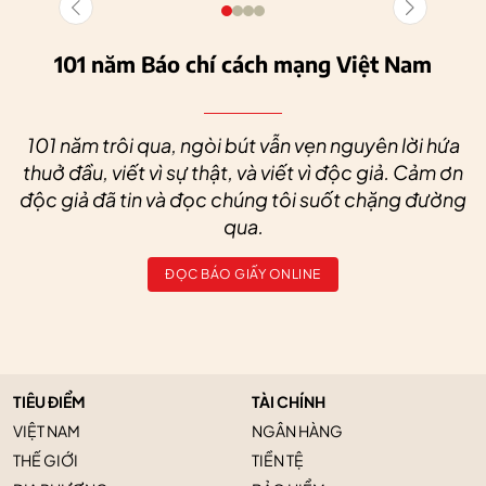
101 năm Báo chí cách mạng Việt Nam
101 năm trôi qua, ngòi bút vẫn vẹn nguyên lời hứa
thuở đầu, viết vì sự thật, và viết vì độc giả. Cảm ơn
độc giả đã tin và đọc chúng tôi suốt chặng đường
qua.
ĐỌC BÁO GIẤY ONLINE
TIÊU ĐIỂM
TÀI CHÍNH
VIỆT NAM
NGÂN HÀNG
THẾ GIỚI
TIỀN TỆ